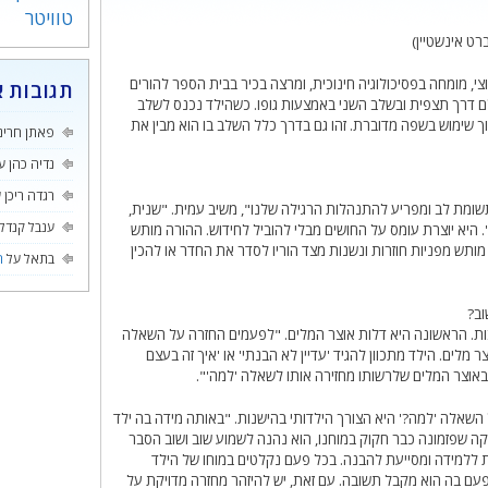
טוויטר
רט אינשטיין)
וצי, מומחה בפסיכולוגיה חינוכית, ומרצה בכיר בבית הספר להורים
תגובות א
ם דרך תצפית ובשלב השני באמצעות גופו. כשהילד נכנס לשלב
ך שימוש בשפה מדוברת. זהו גם בדרך כלל השלב בו הוא מבין את
פאתן חרינ
נדיה כהן
ע
רגדה ריכן
ע
 תשומת לב ומפריע להתנהלות הרגילה שלנו", משיב עמית. "שנית,
ענבל קנדל
 היא יוצרת עומס על החושים מבלי להוביל לחידוש. ההורה מותש
ותש מפניות חוזרות ונשנות מצד הוריו לסדר את החדר או להכין
בתאל
על
ה
וב?
ות. הראשונה היא דלות אוצר המלים. "לפעמים החזרה על השאלה
מלים. הילד מתכוון להגיד 'עדיין לא הבנתי' או 'איך זה בעצם
 באוצר המלים שלרשותו מחזירה אותו לשאלה 'למה'".
השאלה 'למה?' היא הצורך הילדותי בהישנות. "באותה מידה בה ילד
שפזמונה כבר חקוק במוחנו, הוא נהנה לשמוע שוב ושוב הסבר
ת ללמידה ומסייעת להבנה. בכל פעם נקלטים במוחו של הילד
עם בה הוא מקבל תשובה. עם זאת, יש להיזהר מחזרה מדויקת על