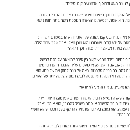
גוונה מעט ולהוסיף אלמנטים קוגניטיבים".
ל הסקרנות תוך חשיפת מידע. "ישנם מצבים בהם כל תשובה
", הוא אומר. "לפעמים השאלה הנוספת משמעותה: 'וואו נושא
 מוקדם. "היבט קצת שונה של העניין הוא התבססותנו על ידע
על ידע קודם, שעבורנו הוא מובן מאליו אך לא כך עבור הילד.
! למה באמת אבא צריך לעבוד?' וכך הלאה".
סיבתיות. "ילד מחפש קשר בין סיבה לתוצאה על מנת להשיג
ווה כאב, אם הוא צועק אז כועסים עליו. ההבנה מהם הגורמים
ום להם. בהיבט זה סקרנותו באה על מנת לחזק את שליטתו. הוא
דה? למה חולמים?'. הוא מנסה לגבש תמונה שלמה יותר של העולם,
מעניין, גם את זה אני לא יודע!"'
קור לשאלה תסייע להם להתמודד עמה באופן מוצלח יותר. "קל
דנוד, חוסר הקשבה או סתם בשביל להרגיז", הוא אומר. "אבל
ות עצמה. הוא נפגש בעולם המתחיל להחשף בפניו וככל שהוא חושף
ה בהם".
ת שאלות. מניע נוסף הוא החיפוש אחר תשומת לב. "לא תמיד