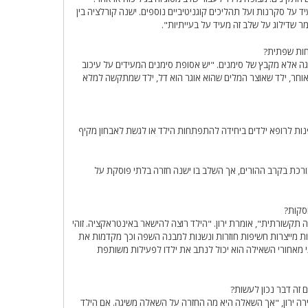
 על סקרנות ועל תהליכים קוגניטיביים נוספים. ישנה קורלציה בין
 שדילוג על שלב זה מעיד על בעייתיות".
חות שפתית?
דאגה אלא מקבץ של סימנים. "יש אסופת סימנים המעידים על עיכוב
חר, ילד שאוצר המלים שהוא אוגר הוא דל, ילד שמתקשה למלא
לפנות לרופא ילדים ביחידה להתפתחות הילד או לגשת לאבחון מקיף
רכת בקרב ההורים, אך השלב בו ישנה חזרה בלתי פוסקת על
סקות?
תקשורתית", אומרת ירון. "הילד רוצה להישאר באינטראקציה. זוהי
ת מייצרות חשיפות חוזרות ונשנות למבנה השפה וכך מקדמות את
מאחורי השאילה הוא יכול לנתב את ילדו לפעילות משותפת
 זה דבר נכון לעשות?
ה ירון, "אך השאלה היא מה החזרה על השאלה משיגה. אם הילד