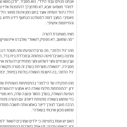
אנחנו פנויים עבור הילד", הוא מסביר, "ולכן נושא
'למה?' משמעו 'אבא, לא מזדמן לך להתפנות אלי! 
הילד ניהול השיחה אוצר בחובו זמן איכות ממשי. הי
פאסיבי. המצב דומה לסטודנט הנחשף לידע חדש. ב
והתייחסות אישית".
חוויה מאתגרת להורה
"מה שחושב, לא מפסיק לשאול" (אלברט איינשטיין)
מהו "גיל הלמה", מה גורם להופעתו ומה משכו? רננ
ומרצה באוניברסיטה הפתוחה ובמכללת בית ברל, מס
שבין שנתיים וחצי לשלוש וחצי מתחילים להעלות 
מסבירה. "השאלה משרתת בשלב זה מטרה תקשורתי
'גיל הלמה', בה הישנות השאלה בולטת במיוחד, יכול
מהו תפקידה של ה"למה" בהתפתחות השפתית של 
ירון: "התפתחות מילות שאלה היא אמצעי להעשרת א
הופעת השאלה, בשלב החוזר ונשנה שלה, היא מופיע
כדי שימוש בשאלה מתפתח דיאלוג עם ההורה ותפקיד
הרבה מעבר לצורך לייצר באמצעותה תשובה מסודרת.
שימוש מכוון ואיכותי בשאלה".
האם יש אמת בתפיסה כי ילדים שמרבים לשאול 'למה'
ירון: "באופן עקרוני, זהו אחד השלבים ההתפתחותיים