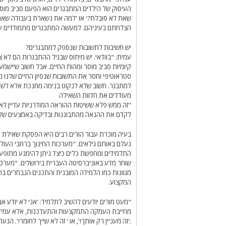
העיסוק של הילדים המתבגרים הוא הפעם סביב מוס
שאת לא סובלת?' או 'למה את נשארת בעבודה שאת ש
הצלחתם בעיניהם. למעשה המתבגרים מתמודדים עם 
יש חשיבות לתשובות שנספק למתבגרים?
עמית: "בוודאי. יש מיתוס שבגיל ההתבגרות הם לא 
קיומיות סביב מוסר ומהות החיים. אבל חשוב שיישמע 
סטראוטיפי וחסר את התשובות שנסיון החיים שלנו מ
למתבגר. חשוב שלא לנקוט בנימה מחנכת אלא לשתף מ
מעודדים את חדוות השאילה
"זה ממש פלא ששיטות ההוראה המודרניות עדיין לא ה
לקדם את ההנאה מהתבוננות ובדיקה באמצעים של כפ
בעיה מוכרת עבור הורים רבים היא הפסקת שאילת ה
נעלם באותם גילאים. "מערכות החינוך ברחבי העו
התלמידים ומחפשת כלים כיצד ניתן להימנע מתופעה 
שוחר מדע באוניברסיטה העברית בירושלים. "מערכת 
מגוונות כמו הלמידה המובנית והתכנים הנבחרים בתכ
המקצוע.
"מעט מורים יודעים להשיב לתלמיד: 'אני לא יודע א
מחייבת העמקה התמקצעות והתעדכנות, אלא עמידה 
:'זה מעניין רק אותך!', או ' זה לא שייך לחומר!'. הנ