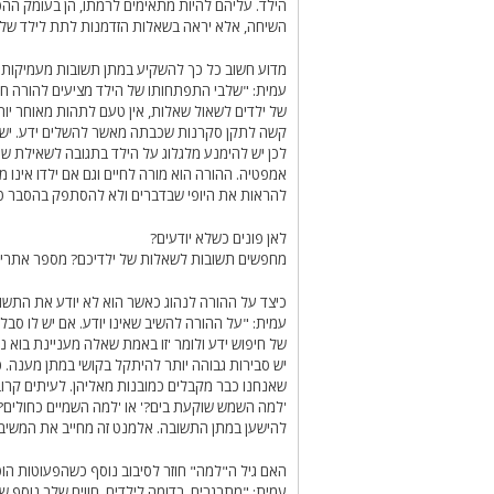
הילד. עליהם להיות מתאימים לרמתו, הן בעומק הה
השיחה, אלא יראה בשאלות הזדמנות לתת לילד שלו י
מדוע חשוב כל כך להשקיע במתן תשובות מעמיקות 
עמית: "שלבי התפתחותו של הילד מציעים להורה חלו
של ילדים לשאול שאלות, אין טעם לתהות מאוחר יות
קשה לתקן סקרנות שכבתה מאשר להשלים ידע. יש לנו
לכן יש להימנע מלגלוג על הילד בתגובה לשאילת ש
אמפטיה. ההורה הוא מורה לחיים וגם אם ילדו אינו
להראות את היופי שבדברים ולא להסתפק בהסבר טכנ
לאן פונים כשלא יודעים?
מחפשים תשובות לשאלות של ילדיכם? מספר אתרים 
כיצד על ההורה לנהוג כאשר הוא לא יודע את התשו
עמית: "על ההורה להשיב שאינו יודע. אם יש לו סב
של חיפוש ידע ולומר 'זו באמת שאלה מעניינת בוא נ
יש סבירות גבוהה יותר להיתקל בקושי במתן מענה. כ
שאנחנו כבר מקבלים כמובנות מאליהן. לעיתים קרוב
'למה השמש שוקעת בים?' או 'למה השמיים כחולים?
להישען במתן התשובה. אלמנט זה מחייב את המשיב 
האם גיל ה"למה" חוזר לסיבוב נוסף כשהפעוטות הו
עמית: "מתבגרים, בדומה לילדים, חווים שלב נוסף