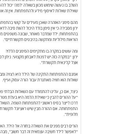
השלב בו נעשה שימוש מכוון בשאלה 'למה' יכול להעיד
שאילת שאלות לאיסוף מידע ולהתפתחות. אין זה אומר
מהם סימני האזהרה שאכן מעידים על קושי בהתפת
ירון מסבירה כי אין סימן בודד היכול להוות סיבה ל
בהתפתחות: ילד שמדבר מאוחר, שבונה משפטים מאו
הוראות מילוליות ומתקשה בהיבטים תקשורתיים".
ומה עושים במקרה בו מתקיימים הסימנים הללו?
ירון: "במקרה כזה יש לפנות לאבחון מקצועי. ניתן 
אצל קלינאית תקשורת".
אמנם ההתפתחות התקינה של הילד היא רצויה ומבו
שאלות הוא חוויה מאתגרת עבור הורה עסוק ועייף.
כיצד, אם כן, עלינו להתמודד עם השאלות הבלתי פו
"על ההורים להבין כי שאילת הלמה היא בעלת מטרה 
דרכו לייצר בסיס ראשוני להתפתחות השפה. השאלו
התפתחותה. אם ההורה מבין שיש ראציונל תקשורתי 
חלופית".
הורים רבים מפנים את השאלה בחזרה אל הילד. האם
"לאפשר לילד חשיבה עצמאית זה דבר חשוב", מבהיר