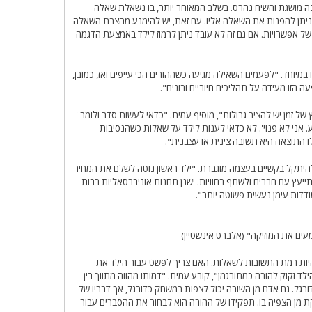
נה מושגת והשיח נהרס. בשלב המאוחר יותר, בו נשאלת שאלה
ז ניתן להפנות את השאלה אליו. עם זאת, יש להימנע מהצבת השאלה
של אפשרויות. אם גם זה לא עובד ניתן לרמוז לילד באמצעת הדגמה
במיוחד. "לפעמים השאילה מגיעה כשההורים הכי עייפים ואז, כמובן,
עה הזו מעידה על תהליכים חיוביים ובונים".
 זמן יש להציב גבולות", מוסיף עמית. "כדאי לעשות סדר ולומר '
ע. אני לא פנוי'. לא כדאי לענות לילד על שאלות כשהנסיבות
 התוצאה היא תשובה צינית או עצבנית".
 להיתקל בקשיים בעצמה מוגברת. "ילד ראשון נוטה לשלם את המחיר
תייעץ עם חברים ולשתף בחוויות. ישנן תחנות אוניברסאליות רבות
דדות עימן נעשית פשוטה יותר".
ים את המוזיקה" (אלברט אינשטיין)
יות רמת התשובות לשאלות. האם צריך לפשט עבור הילד את
 זקוק להורה כמתורגמן", קובע עמית. "דמותו מהווה מתווך בין
רגל. גם אדם מן השורה יכול לצפות במשחק כדורגל, אך דבריו של
ן הצפיה בו. תפקידו של ההורה הוא לבחור את ההסברים עבור