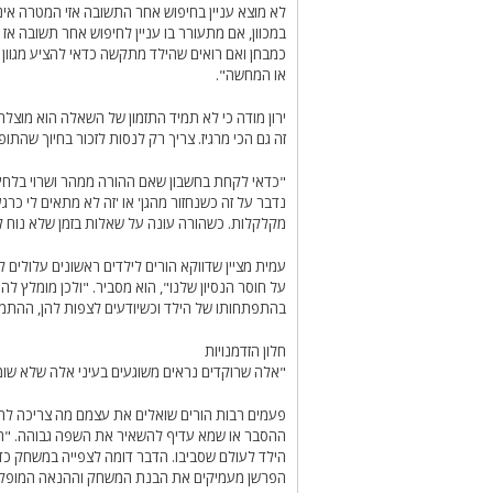
לא מוצא עניין בחיפוש אחר התשובה אזי המטרה אי
במכוון, אם מתעורר בו עניין לחיפוש אחר תשובה א
כמבחן ואם רואים שהילד מתקשה כדאי להציע מגוון 
או המחשה".
ירון מודה כי לא תמיד התזמון של השאלה הוא מוצלח 
זה גם הכי מרגיז. צריך רק לנסות לזכור בחיוך שהתופ
"כדאי לקחת בחשבון שאם ההורה ממהר ושרוי בלחץ של
נדבר על זה כשנחזור מהגן' או 'זה לא מתאים לי כרג
מקלקלות. כשהורה עונה על שאלות בזמן שלא נוח לו
עמית מציין שדווקא הורים לילדים ראשונים עלולים
על חוסר הנסיון שלנו", הוא מסביר. "ולכן מומלץ לה
בהתפתחותו של הילד וכשיודעים לצפות להן, ההתמו
חלון הזדמנויות
"אלה שרוקדים נראים משוגעים בעיני אלה שלא שומע
פעמים רבות הורים שואלים את עצמם מה צריכה לה
ההסבר או שמא עדיף להשאיר את השפה גבוהה. "הילד
הילד לעולם שסביבו. הדבר דומה לצפייה במשחק כדו
הפרשן מעמיקים את הבנת המשחק וההנאה המופקת מ