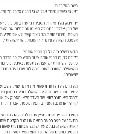
בשם הסקרנות
"אין בי כישרון מיוחד אבל יש בי הרבה סקרנות" (אלב
"התינוק נולד סקרן", מסביר דני עמית, פסיכולוג ייע
של מכון אדלר."בתחילה הוא מנסה לגלות את העול
השפתי-מילולי הוא לומד ליצור קשר ולשאוב מידע תו
אלמנט השאילה ומתחיל להפנות להוריו שאלות".
מדוע השלב הזה כל כך מרגיז אותנו?
"קודם כל, זה מרגיז אותנו כי זה תובע כל כך הרבה
כל פניה שחוזרת על עצמה נתפסת בעינינו כ'נדנוד'.
מהשאילה החוזרת באופן דומה לזה שבו נער מתבגר מ
שיעורים".
מה גורם לילד לחזור ולשאול את אותה שאלה שוב וש
עמית מסביר שהחזרה על השאלה נובעת ממגוון סיב
'למה' היא תוצר לוואי של העדר מלאי מספיק של אוצר 
קורה?' או סתם מעוניין בדוגמה נוספת, אבל הדלות
הסיבה השנייה אותה מציין עמית לחזרה הנצחית על 
מתענג על ספר בפעם המאה או נהנה מקלטת שחוקה 
לאותה שאלה. בגיל צעיר יש משהו בחזרתיות שעוזר
היבטים נוספים של ההסבר והוא מפיק תועלת מכל פ