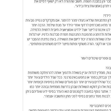
סבר והן במבנה השפה. חשוב שההורה לא רק ישאף לסיים את
תרון באמצעות ציודו בידע".
לילד?
ן הזדמנויות שללא ניצולו ימהר להיסגר. אם מקלקלים נטייה טבעית
ר מדוע מוכרחים לרדוף אחרי הילד על מנת שילמד. הרבה יותר
 אינטרס לייצר אצל ילדינו אסוציאציה חיובית לחווית הלמידה.
אלות ולהימנע מהפגנת התנהגות חסרת סבלנות כלפיו. יש לגלות
 מעלה שאלות ההורה יכול ליזום את השאילה. בעת נתינת ההסבר יש
י או לקוני. הורה משתף ופתוח מייצר ילדים משתפים ופתוחים".
וספרים שיכולים לעזור
בה?
לנות, מומלץ לגלות עניין בשאלה ולהפוך אותה להרפתקה משותפת
לך ונבדוק בספר או נחפש באינטרנט'. ככל שגיל הילדים צעיר יותר
כל שהילדים צעירים יותר הם מעלים שאלות בסיסיות וקיומיות יותר
ות אלו הן דווקא השאלות שבהן נדרשת מומחיות גבוהה יותר כמו
'. אתגר נוסף במענה לקטנטנים הוא העדר בסיסי ידע שעליהם ניתן
לבנות מסד נתונים בסיסי לפני מתן התשובה עצמה".
פכים למתבגרים?
 של התפתחות קוגניטיבית והפעם מגיע עידן הלמה במעטפת חדשה.