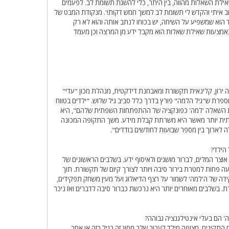
 שאילת השאלות מהווה, בין היתר, כלי להשגת תשומת לב. לפעמים
שב איתי והקדש לי תשומת לב למשך חמש דקות!'. מנקודת המבט של
לד הוא שמשפיע על השיחה, יש בכוחו לנתב אותה והוא לא רק
אמצעות שאילת שאלות הוא מקבל ידע מן המרצה וכן מעמד
ה ירון, קלינאית תקשורת ומאבחנת דידקטית, מנהלת מכון "עדי"
פרת ש"גיל הלמה" פורץ בדרך כלל סביב גיל שלוש. "ילדים בטווח
את השאלה 'למה' כפונקציה של ההתפתחות השפתית שלהם", היא
ת יותר מאשר היא משרתת קבלת מידע. משך התקופה המכונה
ה לארוך בין מספר שבועות לחודשים בודדים".
הילד?
וצר המלים, לברור מושגים ולאיסוף ידע. בשלבים הראשונים של
ה פחות למטרת בירור סיבה ויותר לצורך קיום של תקשורת. תוך
ה של ה'למה' לשמור על רצף הדיאלוג ועל מעין משחק תפקידים,
 בשלבים מאוחרים יותר היא נרכשת כברור סיבה לדברים ואז ניכר
 הם בעלי אינטילגנציה גבוהה?
 התקינים. מצופה מילד לעבור שלב מסוג זה בגיל כזה או אחר.