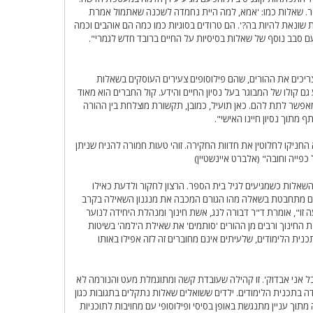
ר. שאלות כמו: 'אמא, למה היית נחמדה לשכנה שאתמול אמרת
ונאת להיות בה?'. הם טרודים בסוגיות כמו כמה הם אוהבים וכמה
סבב נוסף של שאלות בסיסיות על החיים ברובד חדש לגמרי".
צריכים את ההורים, שהם פילוסופים צעירים העוסקים בשאלות
גם קולו של המבוגר בעל נסיון החיים והידע. קול החברים הוא מאוד
אפשר לתת להם. כאן תועיל, כמובן, תקשורת מוצלחת בין ההורה
תוך נסיון חיינו האישי".
חניקו לחלוטין את חדוות החקירה. זוהי טעות חמורה להניח שניתן
ייה וחובה" (אלברט איינשטיין)
שאלות כשמגיעים לגיל בית הספר. הרצון לחקור ולדעת כאילו
לם מתחבטת בשאלה מהו הגורם המכבה את מנגנון השאילה בקרב
זו", אומרת ד"ר דבורה לנג, אשת חינוך ומנהלת היחידה לנוער
החינוך ורבים מן ההורים 'סותמים' את שאילת ה'למה' בשיטות
נית הלימודים, שלעיתים אינם מחוברים זה לזה אפילו באותו
בל אני אבדוק'. זו קהילה שעובדת קשה ומתוגמלת מעט והנורמה לא
בתכנית הלימודים. ילדים ששואלים שאלות נתקלים בתגובות כגון
עה מתוך עניין מתנגשת באופן בסיסי ופילוסופי עם מחויבות לתוכניות