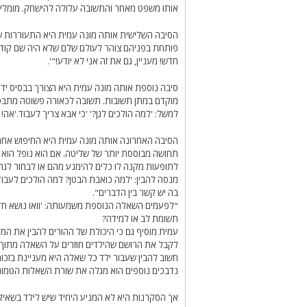
אותו משפט מאחר והתשובה עלולה להישחק. מומלץ ל
הסיבה השלישית אותה מונה עמית היא התעוררות ש
פותחת בפניהם צוהר לעולם שלם שלא היה שם קודם
חדש! מעניין, גם את זה אני לא יודע!"'.
סיבה נוספת אותה מונה עמית היא הצורך בבסיס ידע
מוקדם במתן תשובות. תשובה לכאורה פשוטה מתבססת 
למשל: 'למה הולכים לגן?' 'כי אבא צריך לעבוד.'אה
הסיבה האחרונה אותה מונה עמית היא החיפוש אחר 
תחושה מבוססת יותר של שליטה. אם הוא נופל הוא ח
לתופעות מקנה לו כלים להימנע מהם או לבחור לגר
מנסה להבין: 'למה כואבת הבטן? למה הולכים לעבו
בה יש קשר בין הדברים".
"לפעמים השאלה הנוספת משמעותה: 'וואו נושא חדש! 
תשומת לב או למידה?
עמית מוסיף גם כי היכולת של ההורים להבין את המ
לקבל את הרושם שהילדים חוזרים על השאלה מתוך ני
חשוב להבין שעבור ילד כל שאלה היא מעניינת בזכ
נדבכים נוספים הוא מגלה את שורת השאלות הטמונ
אך הסקרנות היא לא המניע היחיד שיש לילד בשאיל