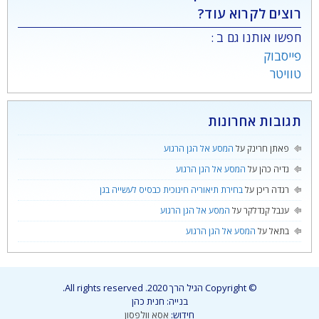
רוצים לקרוא עוד?
חפשו אותנו גם ב :
פייסבוק
טוויטר
תגובות אחרונות
פאתן חרינק
על
המסע אל הגן הרגוע
נדיה כהן
על
המסע אל הגן הרגוע
רגדה ריכן
על
בחירת תיאוריה חינוכית כבסיס לעשייה בגן
ענבל קנדלקר
על
המסע אל הגן הרגוע
בתאל
על
המסע אל הגן הרגוע
© Copyright הגיל הרך 2020. All rights reserved.
בנייה: חנית כהן
חידוש:
אסא וולפסון