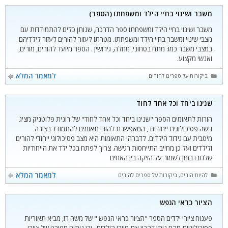
משבר ושינוי בחיי הילד ומשפחתו (הספר)
משבר ושינוי בחיי הילד ומשפחתו ספר הדרכה, שנותן כלים להתמודדות עם
מצבי שינוי ומשבר בחיי הילד ומשפחתו. מטרתו לעזור להורים לעזור לילדיהם
במצבי משבר כמו: מתח בטחוני, מחלה, גירושין . הספר מיועד להורים, מורים,
ואנשי מקצוע.
קטגוריות
למאמר המלא
ביקורות על ספרים להורים
שנינו ביחד וכל אחד לחוד
הורות לתאומים הספר "שנינו ביחד וכל אחד לחוד" של רונית פלוטניק מציג
גישה פסיכולוגית ייחודית , המאפשרת להורי תאומים להתמודד בצורה
מיטבית עם גידול הילדים. לדברהי התאומות היא מצב פסיכולוגי ייחודי להורים
ולילדים ועל כן מחייב התייחסות רגישה. צריך לפתח בכל ילד את הייחודיות
שלו ובו בזמן לשמור על הזיקה בין האחים
קטגוריות
למאמר המלא
להיות הורים
,
ביקורות על ספרים להורים
הציור כראי הנפש
פענוח ציורי ילדים הספר "הציור כראי הנפש " של משה רז, מביא תאוריות
פסיכולוגיות מהם ניתן להבין את מיורי הילדים , ןכן ניתוח מפורט של ציורי