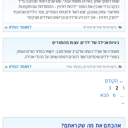
שמח לשתף אותך באירוע משמח עבורי. שש שנים לאחר שכתבנו (ד"ר
רבקה נרדי ואנכי) את הספר "להיות דולפין – התמודדות עם תוקפנות
וחולשה" (מודן 2006), יוצא לאור ולחנויות הספרים, ספר הילדים שכתבתי
"לחבק דולפין – איך להרגיע סרדינים וכרישים כשילדים מציקים"
קטגוריות
למאמר המלא
ביקורות על ספרים להורים
בעיות אכילה של ילדים: עצות מהספרים
מאמרה של אורלי נעמה אלקריב שפורסם ב- YNET במדור הורים ועוסק
בספרי ילדים שיכולים לעזור להורים לפתח שיחה על הרגלי אכילה.
קטגוריות
למאמר המלא
ביקורות על ספרים להורים
,
בקיצור נמרץ
עמוד
←
הקודם
עמוד
עמוד
3
2
1
עמוד
…
6
הבא
→
אהבתם את מה שקראתם?