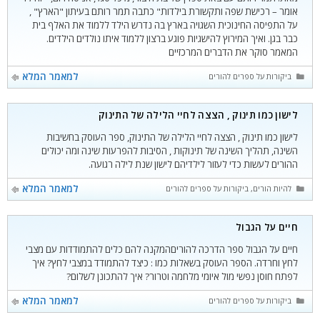
אומר – רכישת שפה ותקשורת בילדות" כתבה תמר רותם בעיתון "הארץ" ,
על התפיסה החינוכית השגויה בארץ בה נדרש הילד ללמוד את האלף בית
כבר בגן. ואיך המירוץ להישגיות פוגע ברצון ללמוד איתו נולדים הילדים.
המאמר סוקר את הדברים המרכזיים
קטגוריות
למאמר המלא
ביקורות על ספרים להורים
לישון כמו תינוק , הצצה לחיי הלילה של התינוק
לישון כמו תינוק , הצצה לחיי הלילה של התינוק, ספר העוסק בחשיבות
השינה, תהליך השינה של תינוקות , הסיבות להפרעות שינה ומה יכולים
ההורים לעשות כדי לעזור לילדיהם לישון שנת לילה רגועה.
קטגוריות
למאמר המלא
להיות הורים
,
ביקורות על ספרים להורים
חיים על הגבול
חיים על הגבול ספר הדרכה להוריםהמקנה להם כלים להתמודדות עם מצבי
לחץ וחרדה. הספר העוסק בשאלות כמו : כיצד להתמודד במצבי לחץ? איך
לפתח חוסן נפשי מול איומי מלחמה וטרור? איך להתכונן לשלום?
קטגוריות
למאמר המלא
ביקורות על ספרים להורים