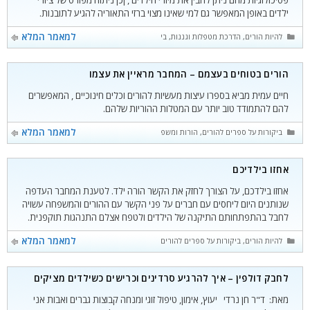
ילדים באופן המאפשר גם למי שאינו מצוי ברזי התאוריה להגיע לתובנות.
קטגוריות
למאמר המלא
להיות הורים
,
הדרכת מטפלות וגננות
,
ביקורות על ספרים להורים
הורים בטוחים בעצמם – המחבר מראיין את עצמו
חיים עמית מביא בספרו עיצות מעשיות להורים וכלים חינוכיים , המאפשרים
להם להתמודד טוב יותר עם המטלות ההוריות שלהם.
קטגוריות
למאמר המלא
ביקורות על ספרים להורים
,
הורות ומשפחה
אחזו בילדיכם
אחזו בילדכם, על הצורך לחזק את הקשר הורה ילד. לטענת המחבר העדפה
שנותנים היום ליחסים עם חברים על פני הקשר עם ההורים והמשפחה עשויה
לחבל בהתפתחותם התיקנה של הילדים ולטפח אצלם התנהגות תוקפנית.
קטגוריות
למאמר המלא
להיות הורים
,
ביקורות על ספרים להורים
לחבק דולפין – איך להרגיע סרדינים וכרישים כשילדים מציקים
מאת: ד"ר חן נרדי יעוץ, אימון, טיפול זוגי ומנחה קבוצות גברים ואבות אני