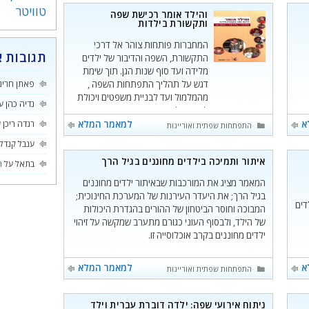
טוויטר
והילד אומר רכישת שפה
ותקשורת בילדות
המחברות פותחות צוהר אל דרכי
תגובות א
התקשורת, השפה והדיבור של ילדים
מלידה ועד סוף שנות הגן. תוך שימת
דגש על תהליך התפתחות השפה ,
פאתן חרינ
מהמלמול ועד לבניית משפטים ויכולת
נדיה כהן
ע
לשוחח ולספר סיפור .
א
למאמר המלא
רגדה ריכן
ע
קטגוריות
התפתחות שפתית ואוריינות
ענבל קנדל
איתור ותמיכה בילדים מחוננים בגיל הרך
בתאל
על
ה
המאמר מציג את המורכבות שבאיתור ילדים מחוננים
בגיל הרך; את היעדר העירנות של המערכת החינוכית;
דים
המבוכה וחוסר הביטחון של ההורים בהגדרת היכולות
של הילד, ולבסוף העוני כגורם מתערב שמקשה על זיהוי
ילדים מחוננים בקרב אוכלוסייה זו.
א
למאמר המלא
קטגוריות
התפתחות שפתית ואוריינות
ניתוח אירועי שפה: ילדה דוברת עברית וילד