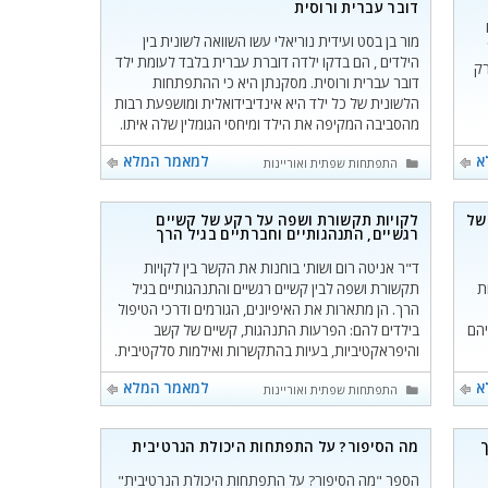
דובר עברית ורוסית
מור בן בסט ועידית נוריאלי עשו השוואה לשונית בין
הילדים , הם בדקו ילדה דוברת עברית בלבד לעומת ילד
רק
דובר עברית ורוסית. מסקנתן היא כי ההתפתחות
הלשונית של כל ילד היא אינדיבידואלית ומושפעת רבות
מהסביבה המקיפה את הילד ומיחסי הגומלין שלה איתו.
א
למאמר המלא
קטגוריות
התפתחות שפתית ואוריינות
של
לקויות תקשורת ושפה על רקע של קשיים
רגשיים, התנהגותיים וחברתיים בגיל הרך
ד"ר אניטה רום ושות' בוחנות את הקשר בין לקויות
ת
תקשורת ושפה לבין קשיים רגשיים והתנהגותיים בגיל
הרך. הן מתארות את האיפיונים, הגורמים ודרכי הטיפול
יהם
בילדים להם: הפרעות התנהגות, קשיים של קשב
והיפראקטיביות, בעיות בהתקשרות ואילמות סלקטיבית.
א
למאמר המלא
קטגוריות
התפתחות שפתית ואוריינות
ך
מה הסיפור? על התפתחות היכולת הנרטיבית
הספר "מה הסיפור? על התפתחות היכולת הנרטיבית"