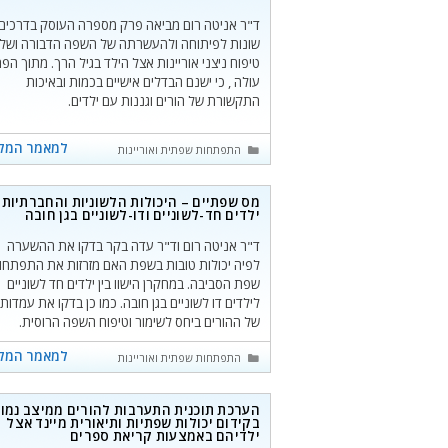
ד"ר אניטה רום מביאה פרק מספרה העוסק בדרכים
שונות לפיתוחה ולהעשרתה של השפה הדבורה ושל
טיפוח ניצני אוריינות אצל הילד בגיל הרך. מתוך הפ
עולה , כי ישנם הבדלים אישיים בכמות ובאיכות
התקשורת של הורים וגננות עם ילדים.
למאמר המל
קטגוריות
התפתחות שפתית ואוריינות
מס שפתיים – היכולות הלשוניות והחברתיות 
ילדים חד-לשוניים ודו-לשוניים בגן חובה
ד"ר אניטה רום וד"ר עדה בקר בדקו את ההשערה
לפיה יכולות טובות בשפת האם מזרזות את התפתחו
שפת הסביבה. במחקרן הישוו בין ילדים חד לשוניים
לילדים דו לשוניים בגן חובה. כמו כן בדקו את עמדות
של ההורים ביחס לשימור וטיפוח השפה הרוסית.
למאמר המל
קטגוריות
התפתחות שפתית ואוריינות
הערכת תוכנית התערבות להורים ממיצב נמו
בקידום יכולות שפתיות ותיאורית מיינד אצל
ילדיהם באמצעות קריאת ספרים