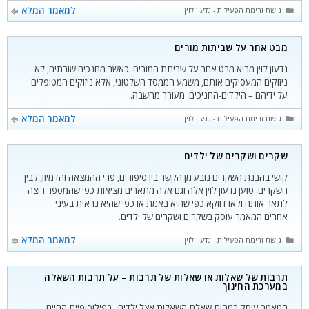
קטגוריות
למאמר המלא
גישת זרימת הפעילות - גדעון לוין
מבט אחר על שביתות מורים
גדעון לוין מביא מבט אחר על שביתת המורים .כאשר מחנכים שובתים, לא
ניזוקים המעסיקים אותם, משמע הממסד השלטוני, אלא ניזוקים המטופלים
על ידיהם – הילדים-החניכים. מעורר מחשבה.
קטגוריות
למאמר המלא
גישת זרימת הפעילות - גדעון לוין
שקרים ושקרים של ילדים
קושי בהבנת השקרים נובע מן הקשר בין סיפורים, פרי ההמצאה והדמיון, לבין
השקרים. טוען גדעון לוין אלה וגם אלה מתארים מציאות כפי שהמספֵר רוצה
לתאר אותה ולאו דווקא כפי שהיא באמת או כפי שהיא נראית בעיני
אחרים.המאמר עוסק בשקרים ושקרים של ילדים.
קטגוריות
למאמר המלא
גישת זרימת הפעילות - גדעון לוין
תרבות של שאלות או שאלות של תרבות – על תרבות השאלה
במערכת החינוך
המאמר עוסק במהות שאלת השאלות אצל ילדים , בפילוסופיית החיים