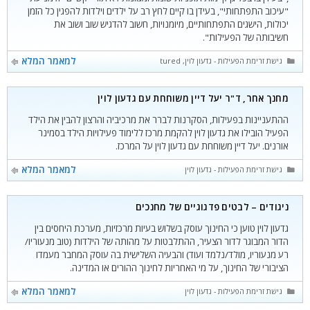
"עיכוב התפתחותי", בעידן בו קיים לחץ רב על ילדים וילדות להפגין כל הזמן
יכולות, הישגים התפתחותיים, מיומנויות, חשוב להדגיש שוב ושוב את
חשיבותה של הפעילות".
קטגוריות
למאמר המלא
גישת זרימת הפעילות - גדעון לוין
,
featured
מחנך אחר, ד"ר יעל דיין משוחחת עם גדעון לוין
ההתעניינות בפעילות, הסקרנות לברר את מרכיביה והרצון להבין את הילד
הפעיל הובילו את גדעון לוין להקמת מרכז ללימוד פעילויות הילד בסמינר
אורנים. יעל דיין משוחחת עם גדעון לוין על המרכז.
קטגוריות
למאמר המלא
גישת זרימת הפעילות - גדעון לוין
ניגודים – לבטים פדגוגיים של מחנכים
גדעון לוין טוען כי החינוך עוסק בשלוש בעיות מרכזיות, מערכת היחסים בין
הדור המבוגר לדור הצעיר, ההתלבטות על מהותה של הילדות (טוב מנעוריו/
רע מנעוריו, מולד/נלמד ועוד) והבעיה השלישית בה עוסק המחבר מעמדו
הציבורי של החינוך, על מי האחריות לחינוך ההורים או המדינה.
קטגוריות
למאמר המלא
גישת זרימת הפעילות - גדעון לוין