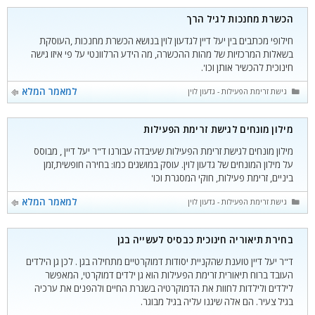
הכשרת מחנכות לגיל הרך
חילופי מכתבים בין יעל דיין לגדעון לוין בנושא הכשרת מחנכות ,העוסקת
בשאלות המרכזיות של מהות ההכשרה, מה הידע הרלוונטי על פי איזו גישה
חינוכית להכשיר אותן וכו'.
קטגוריות
למאמר המלא
גישת זרימת הפעילות - גדעון לוין
מילון מונחים לגישת זרימת הפעילות
מילון מונחים לגישת זרימת הפעילות שעיבדה עבורנו ד"ר יעל דיין , מבוסס
על מילון המונחים של גדעון לוין. עוסק במושגים כמו: בחירה חופשית,זמן
ביניים, זרימת פעילות, חוקי המסגרת וכו'
קטגוריות
למאמר המלא
גישת זרימת הפעילות - גדעון לוין
בחירת תיאוריה חינוכית כבסיס לעשייה בגן
ד"ר יעל דיין טוענת שהקניית יסודות דמוקרטיים מתחילה בגן . לכן גן הילדים
העובד ברוח תיאורית זרימת הפעילות הוא גן ילדים דמוקרטי, המאפשר
לילדים ולילדות לחוות את הדמוקרטיה בשגרת החיים ולהפנים את ערכיה
בגיל צעיר. הם אלה שיגנו עליה בגיל מבוגר.