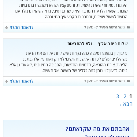
העומדת מאחורי שאלת השאלות, והפונקציה שהיא משמשת בתרבויות
שונות. השאלה לדעת המחבר היא כושר גנרטיבי, נראה שהאדם נולד עם
הכושר לשאול שאלות, והתרבות תקבע איך מתי וכמה.
קטגוריות
למאמר המלא
גישת זרימת הפעילות - גדעון לוין
שלום כיתה אל'ף … ולא להתראות
גדעון לוין במאמרו מעלה כמה נקודות שיש לתת עליהם את הדעת
כשהילדים עולים לכיתה א', שכן זהו שינוי לא רק גאוגרפי, אלה בתכני
הלימוד, צורת ההוראה, הדמויות החדשות, והסביבה החינוכית ,לא עוד גן אלא
כיתה. גדעון לוין נותן כמה כללים של תעשה ואל תעשה.
קטגוריות
למאמר המלא
גישת זרימת הפעילות - גדעון לוין
עמוד
עמוד
עמוד
3
2
1
הבא
→
אהבתם את מה שקראתם?