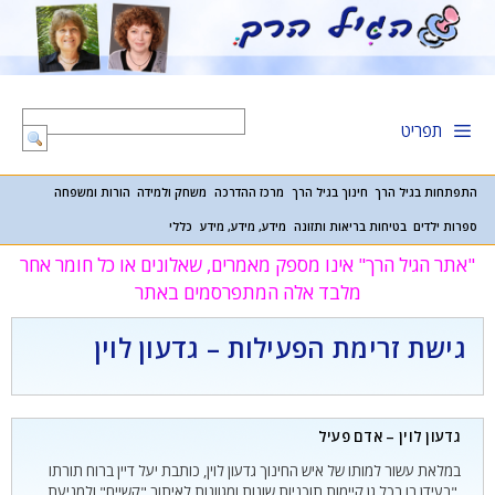
דלג
תוכן
תפריט
התפתחות בגיל הרך
חינוך בגיל הרך
מרכז ההדרכה
משחק ולמידה
הורות ומשפחה
ספרות ילדים
בטיחות בריאות ותזונה
מידע, מידע, מידע
כללי
"אתר הגיל הרך" אינו מספק מאמרים, שאלונים או כל חומר אחר
מלבד אלה המתפרסמים באתר
גישת זרימת הפעילות – גדעון לוין
גדעון לוין – אדם פעיל
במלאת עשור למותו של איש החינוך גדעון לוין, כותבת יעל דיין ברוח תורתו
,"בעידן בו בכל גן קיימות תוכניות שונות ומגוונות לאיתור "קשיים" ולמניעת