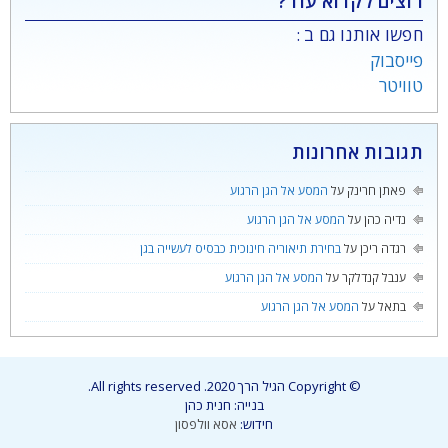
רוצים לקרוא עוד?
חפשו אותנו גם ב :
פייסבוק
טוויטר
תגובות אחרונות
פאתן חרינק
על
המסע אל הגן הרגוע
נדיה כהן
על
המסע אל הגן הרגוע
רגדה ריכן
על
בחירת תיאוריה חינוכית כבסיס לעשייה בגן
ענבל קנדלקר
על
המסע אל הגן הרגוע
בתאל
על
המסע אל הגן הרגוע
© Copyright הגיל הרך 2020. All rights reserved.
בנייה: חנית כהן
חידוש:
אסא וולפסון