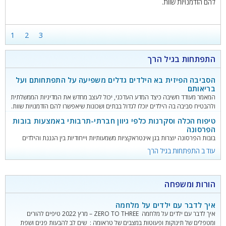
להם הזדמנויות שוות.
1
2
3
התפתחות בגיל הרך
הסביבה הפיזית בא הילדים גדלים משפיעה על התפתחותם ועל
בריאותם
המאמר מעודד חשיבה כיצד המדע העדכני, יכול לעצב מחדש את המדיניות הממשלתית
ולהבטיח סביבה בה הילדים יוכלו לגדול בבתים ושכונות שיאפשרו להם הזדמנויות שוות.
טיפוח הכלה וסקרנות כלפי גיוון חברתי-תרבותי באמצעות בובות
הפרסונה
בובות הפרסונה יוצרות בגן אינטראקציות משמעותיות וייחודיות בין הגננת והילדים
לבובה, ובעקבות זאת, בין הגננת לילדים ובינם לבין עצמם. כשהילדות והילדים חווים את
עוד ב התפתחות בגיל הרך
הגננת מתנהלת "ברצינות" עם הבובה, הם מאמצים את היחס המכבד והמכיל
ומתנהלים עם הבובה באופן אנושי מיטבי. באמצעות הבובה הילדים והילדות עוברים
תהליך שבמהלכו הם מגלים בעצמם טוב לב, נדיבות, רגישות להפליה ואי-צדק, חשיבה
הורות ומשפחה
ביקורתית, יצירתית ואקטיביסטית.
איך לדבר עם ילדים על מלחמה
איך לדבר עם ילדים על מלחמה ZERO TO THREE – מרץ 2022 טיפים להורים
ומטפלים של תינוקות ופעוטות במצבים של טראומה : שים לב להבעות פנים ושפת