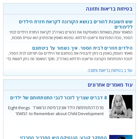
בטיחות בריאות ותזונה
שש תשובות להורים בנושא הקורונה לקראת חזרת הילדים
ללימודים
המאמר עוסק בשאלות המעסיקות את ההורים בארה"ב לקראת החזרת הילדים לבתי
הספר, נוכח התפרצות וריאנט הדלתא. גופטא מאמין שהפתרון הוא עטיית מסכות,
גם של המורים וגם של התלמידים.
הילדים חוזרים לבית הספר. איך נשמור על ביטחונם
מאמר העוסק באופן בו ניתן להבטיח את בטחונם של הילדים עם חזרתם לבית הספר,
לנוכח התפתחות הקורונה ווריאנט הדלתא בארה"ב. מוקד המאמר מה ניתן לעשות כדי
להפחית את גורם ההדבקה בקורונה בבית הספר.
עוד ב בטיחות בריאות ותזונה
עוד מאמרים אחרונים
8 דברים שצריך לזכור לגבי התפתחותם של ילדים
מרכז להתפתחות הילד אוניברסיטת הרווארד Eight things
to Remember about Child Development המאמר
מבוסס על ידע בתחום התפתחות הילד לאורך יותר ממחצית
המאה, ידע שנתן לנו הבנה לגבי התפתחות הילד מבחינה
ביולוגית ומאפשר לשפר מדיניות קיימת ושיטות עבודה
המחקר קובע: הגנטיקה היא המרכיב המרכזי
עכשוויות. 1. אפילו תינוקות ופעוטות נפגעים כאשר הם שוהים