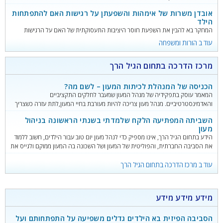
הגוף שלך, שכן הילדים קוראים את שפת הגוף ויודעים להחליט האם הם בטוחים או
אובדן משרות של אימהות והשפעתן על רגישות האם להתפתחות
לא. קח נשימה עמוקה ותרגיע את הכתפיים והבעת הפנים. שים לב לטון הדיבור שלך-
הילד
המחקר בא להבין את השפעת חוסר היציבות התעסוקתית של האם על הרגישות
האימהית שלה, שהיא מרכיב משמעותי בהתפתחות הילד בשלוש השנים הראשונות
עוד ב הורות ומשפחה
לחיו.
מרכז הדרכה בתחום הגיל הרך
הכניסה של המנהלת לכיתות המעון – לשם מה?
המאמר עוסק בתפקידיה של מנהל המעון שמעבר לחלקים התקציביים
והאדמינסטרטיביים. מנהל מעון צריכה להיות מעורבת בחיי המעון,לתת עזרה כשצריך
ולהדריך ולפקח על צוות המטפלות .
השביתה המפתיעה הלקח שלמדתי בשנתי הראשונה בניהול
מעון
הידע בתחום הגיל הרך, אינו מספיק כדי לנהל מעון יום טוב עבור הילדים, חשוב ללמוד
את הסביבה החברתית, והפוליטית של המעון ושל השכונה בה המעון ממוקם ולגייס את
אנשי המפתח בקהילה כשותפים למאמץ.
עוד ב מרכז הדרכה בתחום הגיל הרך
מידע מידע מידע
הסביבה הפיזית בא הילדים גדלים משפיעה על התפתחותם ועל