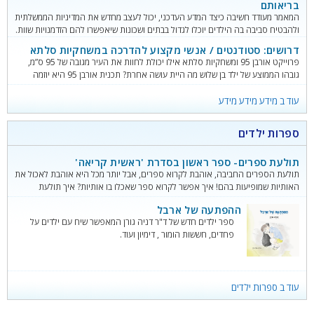
בריאותם
המאמר מעודד חשיבה כיצד המדע העדכני, יכול לעצב מחדש את המדיניות הממשלתית
ולהבטיח סביבה בה הילדים יוכלו לגדול בבתים ושכונות שיאפשרו להם הזדמנויות שוות.
דרושים: סטודנטים / אנשי מקצוע להדרכה במשחקיות סלתא
פרוייקט אורבן 95 ומשחקיות סלתא אילו יכולת לחוות את העיר מגובה של 95 ס”מ,
גובהו הממוצע של ילד בן שלוש מה היית עושה אחרת? תכנית אורבן 95 היא יוזמה
בינלאומית של קרן ברנרד ון ליר לקידום שינויים בני קיימה בסביבות ובהזדמנויות
שמעצבות את השנים הראשונות והמכריעות בחיי ילדים. התוכנית מבוססת על האמונה
עוד ב מידע מידע מידע
כי כאשר שכונות
ספרות ילדים
תולעת ספרים- ספר ראשון בסדרת 'ראשית קריאה'
תולעת הספרים החביבה, אוהבת לקרוא ספרים, אבל יותר מכל היא אוהבת לאכול את
האותיות שמופיעות בהם! איך אפשר לקרוא ספר שאכלו בו אותיות? איך תולעת
הספרים תפתור את הבעיה? על כך תקראו בספר!
ההפתעה של ארבל
ספר ילדים חדש של ד"ר דניה גורן המאפשר שיח עם ילדים על
פחדים, חששות הומור , דימיון ועוד.
עוד ב ספרות ילדים