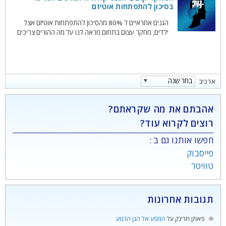
בסיכון להתפתחות אוטיזם
בסביבה מתוחה משפחתית או טיפולית. חוויות כעובר
הגנים אחראיים ל 80% מהסיכון להתפתחות אוטיזם אצל
ילדים, מחקר עצום בתחום מראה לנו על מה ההורים צריכים
לשים תשומת-לב. (Genetics By Far The Biggest Factor
In Autism Risk, Study Says, by Catherine pearson)
במשך עשורים, חוקרים והורים חיפשו רמזים לסיבות
להתפתחות אוטיזם אצל ילדים, שהיום משפיע על 1 מכל 59
ילדים שנולדים בארה"ב. המחקר
בחר שנה
ארכיב
2011
2012
אהבתם את מה שקראתם?
2013
רוצים לקרוא עוד?
2014
2015
חפשו אותנו גם ב :
2016
פייסבוק
2017
טוויטר
2018
2019
2020
בחר שנה
תגובות אחרונות
פאתן חרינק
על
המסע אל הגן הרגוע