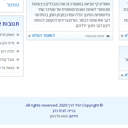
פאוליט קיי מביאה במאמרה זה את ההבדלים בין שיטת
טוויטר
כת
מונטסורי לשיטה האנטרופוסופית של שטיינר.שתי
פילוסופיות החינוך הללו עמדו במבחן הזמן, בהחלטה
טת
לגבי איזו שיטה לבחור, הורים צריכים להקשיב לנטיות
תגובות א
ליבם לגבי חינוך ילדיהם.
פאתן חרינ
א
למאמר המלא
קטגוריות
שיטת מונטסורי
נדיה כהן
ע
רגדה ריכן
ע
ל
ענבל קנדל
בתאל
על
ה
א
© Copyright הגיל הרך 2020. All rights reserved.
בנייה: חנית כהן
חידוש:
אסא וולפסון