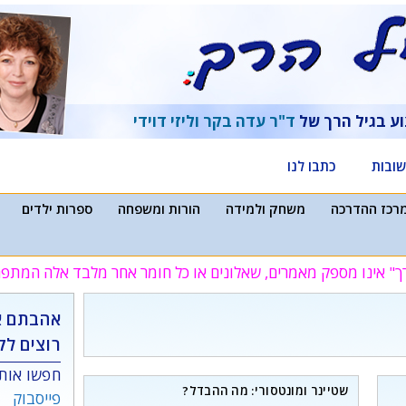
וע בגיל הרך של
ד"ר עדה בקר
וליזי דוידי
ובות
כתבו לנו
רכז ההדרכה
משחק ולמידה
הורות ומשפחה
ספרות ילדים
ך" אינו מספק מאמרים, שאלונים או כל חומר אחר מלבד אלה המת
אהבתם א
רוצים לק
חפשו אותנ
שטיינר ומונטסורי: מה ההבדל?
פייסבוק