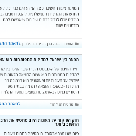
המאמר מעודד חשיבה כיצד המדע העדכני, יכול לע
מחדש את המדיניות הממשלתית ולהבטיח סביבה ב
הילדים יוכלו לגדול בבתים ושכונות שיאפשרו להם
הזדמנויות שוות.
למאמר המל
קטגוריות
התפתחות בגיל הרך
,
מדיניות הגיל הרך
,
כללי
הפער בין ישראל למדינות המפותחות הוא עצ
דו"ח החינוך של ה-OECD מוכיח שוב: הפער בין 
למדינות המפותחות הוא עצום ההוצאה הלאומית של
ישראל על מעונות יום ופעוטונים היא הנמוכה מבין
מדינות ה-OECD; ההוצאה לתלמיד בבתי הספר
היסודיים נמוכה ב-20% מהממוצע; ומספר התלמיד
לעומת 23 במדינות המפותחות. להמשך קריאת
למאמר המל
קטגוריות
מדיניות הגיל הרך
המאמר לחצו כאן
חוק הפיקוח על מעונות היום מחטיא את הדב
החשוב ביותר
כיום ישנו מצב אבסורדי בו הטיפול בתחום מעונות