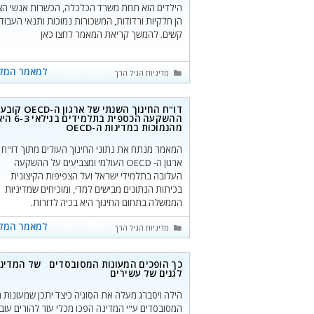
הילדים הוא תחת משרד הכלכלה, הכשרות אנשי הצ
הן חלקיות ורדודות, המשכורות נמוכות ותנאי העבוד
קשים. להמשך קריאת המאמר לחצו כאן
למאמר המל
קטגוריות
מדיניות הגיל הרך
דו"ח החינוך השנתי של ארגון ה-OECD קוב
ההשקעה הכספית בתלמידים בגילאי 
מהנמוכות במדינות ה-OECD
המאמר מנתח את נתוני החינוך העולים מתוך דו"ח
ארגון ה- OECD העולמי ומצביעים על ההשקעה
העלובה בתלמידי ישראל ועל הצפיפות הקיצונית
בכיתות הנתונים מבישים למדי, ומוכיחים שמדיניות
הממשלה בתחום החינוך היא בכיה לדורות.
למאמר המל
קטגוריות
מדיניות הגיל הרך
כך הופכים המעונות המסובסדים של המדינ
לגנים של עשירים
הילה ויסברג מעלה את הסוגיה כיצד יתכן שמעונות ה
המסובסדים ע"י המדינה הפכו מכלי עזר להורים עוב