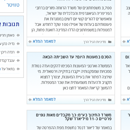
טוויטר
צב
3,700 משפחתונים של משרד הרווחה פזורים ברחבי
ה
הפריפריה הגיאוגרפית והכלכלית של ישראל,
ומאפשרים להורים קשי יום לשים במסגרות את
תגובות א
פעוטותיהם בעלות של אפילו 100 שקל לחודש. אבל
למטפלות במשפחתונים הללו המדינה דואגת פחות, הן
משתכרות מתחת לשכר המינימום ולא זכאיות לתנאים
פאתן חרינ
סוציאליים. כעת הן יוצאות למאבק מאוגד כדי להיהפך
א
למאמר המלא
קטגוריות
מדיניות הגיל הרך
נדיה כהן
ע
לעובדות מדינה. להמשך קריאת המאמר לחצו
רגדה ריכן
ע
ום
הסכם במעונות היום? עד השביתה הבאה
ענבל קנדל
ישראל
הממשלה וארגוני המעונות הסכימו להקים ועדה נטולת
בתאל
על
ה
סמכויות שמסקנותיה ייקברו בתיקייה וירטואלית. מי
שירצה לפתור את בעיית המעונות, יצטרך למצוא
תקציב ולהעלות משמעותית את שכר המטפלות.
ים
להמשך קריאת המאמר לחצו כאן
הממוצע בכיתה בחינוך היסודי עמד על 28 ב-2016,
א
למאמר המלא
קטגוריות
מדיניות הגיל הרך
ר
משרד החינוך בע"מ: כך מקבלים מאות גופים
פרטיים כ-11 מיליארד שקל
במאמר של ליאור דנטל נחשפת מפת ההפרטה של