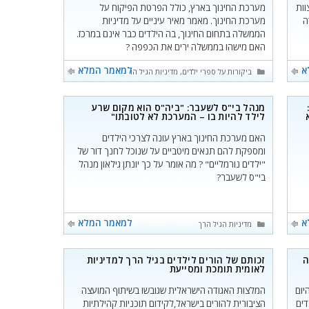
וות
מערכת החינוך בארץ, כולל הפרטת הפיקוח על
ה
מערכת החינוך. מאמר מאיר עיניים על מדיניות
הממשלה בתחום החינוך, בה הילדים כבר אינם במרכז.
האם מישהו בממשלה ירים את הכפפה ?
א
למאמר המלא
קטגוריות
ביקורות על ספרי ילדים
,
מדיניות הגיל הרך
ע:
מנהל בי"ס לשעבר: "ביה"ס הוא מקום שרע
6-3 היא
לילד להיות בו – המערכת לא לטובתו"
האם מערכת החינוך בארץ עונה לצרכי הילדים
ומספקת להם תנאים מיטביים על שנוכל לחנך דור של
"ילדים נורמליים" ? מה אומר על כך יונתן גילאון מנהל
בי"ס לשעבר?
א
למאמר המלא
קטגוריות
מדיניות הגיל הרך
ה
זכותם של הורים לילדים בגיל הרך למדיניות
לאומית תומכת ומסייעת
יום
המלצות האגודה הישראלית שגובשו בשיתוף המועצה
דים
הציבורית להורים בישראל,לקידום תוכניות קהילתיות