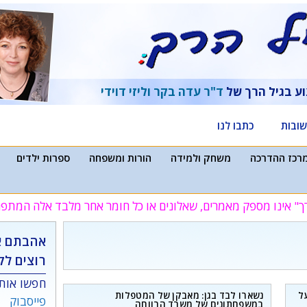
וע בגיל הרך של
ד"ר עדה בקר
וליזי דוידי
ובות
כתבו לנו
רכז ההדרכה
משחק ולמידה
הורות ומשפחה
ספרות ילדים
ך" אינו מספק מאמרים, שאלונים או כל חומר אחר מלבד אלה המת
אהבתם א
רוצים לק
חפשו אותנ
ל
נשארו לבד בגן: מאבקן של המטפלות
פייסבוק
במשפחתונים של משרד הרווחה