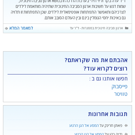
ד"ר עדה בקר וליזי דוידי בערכת הדרכה זו בנושא ארגון סביבה חינוכית,
שמות דגש על חשיבות ארגון הסביבה החינוכית שתיהיה מותאמת לילדים
לצרכיהם ותאפשר התפתחות אופטימאלית לילדים. שכן התפתחות זו תלויה
גם באיכות יחסי הגומלין בינם ובין העולם הסובב אותם.
קטגוריות
למאמר המלא
ארגון סביבה חינוכית במסגרות - ד"ר עדה בקר וליזי דוידי
אהבתם את מה שקראתם?
רוצים לקרוא עוד?
חפשו אותנו גם ב :
פייסבוק
טוויטר
תגובות אחרונות
פאתן חרינק
על
המסע אל הגן הרגוע
נדיה כהן
על
המסע אל הגן הרגוע