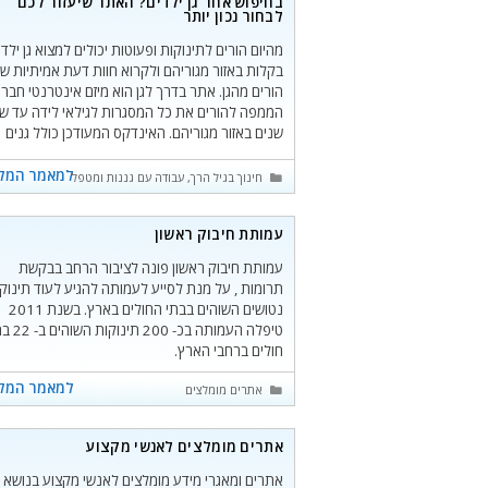
בחיפוש אחר גן ילדים? האתר שיעזור לכם
לבחור נכון יותר
מהיום הורים לתינוקות ופעוטות יכולים למצוא גן ילדי
בקלות באזור מגוריהם ולקרוא חוות דעת אמיתיות ש
הורים מהגן. אתר בדרך לגן הוא מיזם אינטרנטי חברת
הממפה להורים את כל המסגרות לגילאי לידה עד ש
שנים באזור מגוריהם. האינדקס המעודכן כולל גנים
ומשפחתונים פרטיים, מעונות יום וגני עירייה ומסתמ
על שיתוף מידע בין הורים מכל חלקי
למאמר המל
קטגוריות
חינוך בגיל הרך
,
עבודה עם גננות ומטפלות בגיל הרך
,
את
עמותת חיבוק ראשון
עמותת חיבוק ראשון פונה לציבור הרחב בבקשת
תרומות , על מנת לסייע לעמותה להגיע לעוד תינוק
נטושים השוהים בבתי החולים בארץ. בשנת 2011
טיפלה העמותה בכ- 200 תינו
חולים ברחבי הארץ.
למאמר המל
קטגוריות
אתרים מומלצים
אתרים מומלצים לאנשי מקצוע
אתרים ומאגרי מידע מומלצים לאנשי מקצוע בנושא