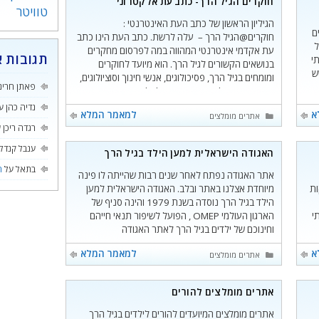
חוקרים הגיל הרך- כתב עת אלקטרוני
טוויטר
הגיליון הראשון של כתב העת האינטרנטי :
ם
חוקרים@הגיל הרך – עלה לרשת. כתב העת הינו כתב
ל
עת אקדמי אינטרנטי המהווה במה לפרסום מחקרים
תגובות א
י
בנושאים הקשורים לגיל הרך. הוא מיועד לחוקרים
ש
ומומחים בגיל הרך, פסיכולוגים, אנשי חינוך וסוציולוגים,
פאתן חרינ
מפקחים ומנהלי מערכות חינוך לגיל הרך, גננות
ך
ומתכשרים להוראה ולכול הנוצרים בליבם אהבה לילד
נדיה כהן
ע
א
למאמר המלא
קטגוריות
רים מומלצים
אתרים מומלצים
הרך. ניתן
רגדה ריכן
ע
ענבל קנדל
האגודה הישראלית למען הילד בגיל הרך
בתאל
על
ה
אתר האגודה נפתח לאחר שנים רבות שהייתה לו פינה
ות
מיוחדת אצלנו באתר ובלב. האגודה הישראלית למען
הילד בגיל הרך נוסדה בשנת 1979 והינה סניף של
קות השוהים ב- 22 בתי
הארגון העולמי OMEP , הפועל לשיפור תנאי חייהם
וחינוכם של ילדים בגיל הרך לאתר האגודה
א
למאמר המלא
קטגוריות
אתרים מומלצים
אתרים מומלצים להורים
אתרים מומלצים המיועדים להורים לילדים בגיל הרך