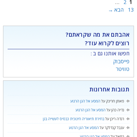
עמוד
עמוד
עמוד
…
2
1
13
הבא
→
אהבתם את מה שקראתם?
רוצים לקרוא עוד?
חפשו אותנו גם ב :
פייסבוק
טוויטר
תגובות אחרונות
פאתן חרינק
על
המסע אל הגן הרגוע
נדיה כהן
על
המסע אל הגן הרגוע
רגדה ריכן
על
בחירת תיאוריה חינוכית כבסיס לעשייה בגן
ענבל קנדלקר
על
המסע אל הגן הרגוע
בתאל
על
המסע אל הגן הרגוע