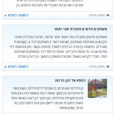
להתמקד בעבודותיי השונות באקדמיה היה הדיאלוג
שעיקרו הוא הביטוי הוורבלי של מערכות היחסים. בין
עבודותיי עשיתי סמינריון איכותני (מחקר פעולה) בנושא –
"עידוד יצירת דיאלוג בקרב ילדי גן חובה", בעבודה הזאת
קטגוריות
למאמר המלא
משחק ולמידה
אני
משחקים חדשים מחברת עֹפר ותמר
משחקים חדשים מחברת עֹפר ותמר תמר טלשיר, מרצה במכללת סמינר
הקיבוצים ומפתחת משחקים, מוציאה לאור 2 משחקים לגיל 4. קְשַרְשֶרֶת
מאכלים- התאמה בין צורה הנדסית למאכל חַדוֹמינו קשוּר- מיון והתאמה לפי
שייכות וצבע. על שיטת הרבדים– שיטת הלימוד דרך המשחקים שפיתחה
תמר, תוכלי לקרוא במאמר חוכמת המשחק בהמשך, וכן לעיין בטבלת
המשחקים המשחקים נמכרים בחנויות
קטגוריות
למאמר המלא
משחק ולמידה
המסע אל הגן הרגוע
גן הילדים הוא מרחב בו שוהים ילדים וילדות, נשות צוות
ולעיתים הורים במשך שעות רבות המאופיינות באין ספור
אינטראקציות ופעילויות. הגן הופך לגן רגוע כשהוא פועל
באופן דמוקרטי ומנסה ליישם עקרונות דמוקרטים כמו
חרות, שוויון ואחווה.