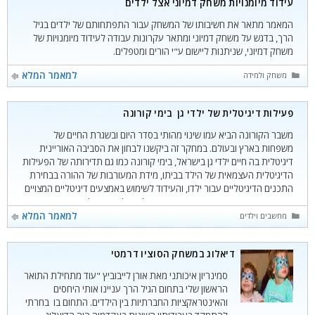
עידוד מיומנויות משחק דמיוני אצל ילדים
המאמר מתאר את חשיבותו של המשחק עבור התפתחותם של ילדים בגיל
הרך, בדגש על משחק דמיוני ומתאר עקרונות עבודה לעידוד מיומנויות של
משחק דמיוני, שניתנות ליישום ע"י הורים ומטפלים.
קטגוריות
למאמר המלא
משחק ולמידה
פעילות דיגיטלית של ילדי גן בימי קורונה
משבר הקורונה הביא עמו שינוי מהותי בסדר היום ובשגרת החיים של
משפחות בארץ ובעולם. במחקר זה ביקשנו לבחון את הסביבה האוריינית
דיגיטלית בה חיים ילדי גן בישראל, בימי קורונה כמו גם תדירותה של הפעילות
הדיגיטלית העצמאית של הילד בביתו, מידת המעורבות של ההורה בבחירת
התכנים הדיגיטליים עבור ילדו, והעידוד לשימוש באמצעים דיגיטליים המצויים
בבית. מחקר דומה, אשר בחן מאפיינים של פעילות דיגיטלית בבתים ישמש
עבורנו מקור להתייחסות והשוואה אל ימי שגרה של ילדי גן
קטגוריות
למאמר המלא
מחשבים וילדים
דיאלוג במשחק הסוציו דרמטי
סמינריון איכותני מאת אורן לייבוביץ "עוד מתחילת התואר
הראשון שלי בתחום הגיל הרך עניינו אותי היחסים
והאינטראקציות החברתיות בין הילדים. התחום בו בחרתי