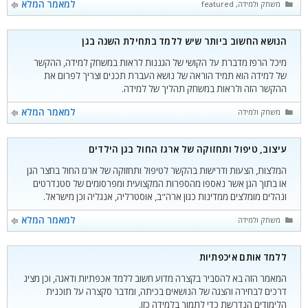
קטגוריות
למאמר המלא
משחק ולמידה
,
featured
הנושא החשוב ביותר שיש ללמד בתחילת השנה בגן
מיכל הרפז מדברת על הקושי של הגננות לראות במשחק למידה, ההקשר
של למידה הוא תמיד הוראה של נושא העברת תכנים וצריך לפרום את
ההקשר הזה ולראות במשחק תהליך של למידה.
קטגוריות
למאמר המלא
משחק ולמידה
עיצוב, טיפול ותחזוקה של ארגז החול בגן הילדים
המלצות, הצעות ודרישות בהקשר לטיפול ותחזוקה של ארגז החול בחצר הגן
או בתוך הגן אשר נאספו מהספרות המקצועית ומפרסומים של סטנדרטים
ונהלים מומלצים ממדינות כגון ארה"ב, אוסטרליה, אנגליה וכן מישראל.
קטגוריות
למאמר המלא
משחק ולמידה
ללמד אותם איכפתיות
המאמר הזה בא להסביר בקצרה מדוע חשוב ללמד אכפתיות ודאגה, וכן מציג
דרכים לבחירה והצגה של הנושאים בכיתה, ומדבר סקצרה על תוכנית
הלימודים הנדרשת כדי לתמוך בלמידה כזו.