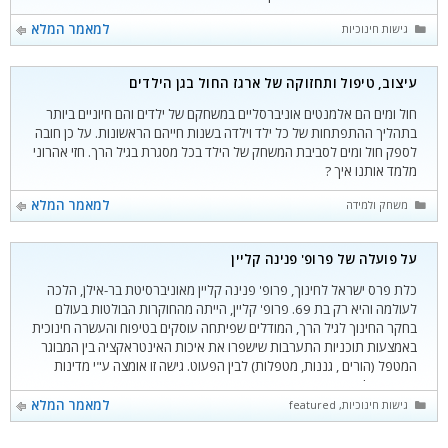
קטגוריות
למאמר המלא
גישות חינוכיות
עיצוב, טיפול ותחזוקה של ארגז החול בגן הילדים
חול ומים הם אלמנטים אוניברסליים במשחקם של ילדים והם חיוניים ביותר
בתהליך ההתפתחות של כל ילד וילדה בשנות חייהם הראשונות. על כן חובה
לספק חול ומים לסביבת המשחק של הילד בכל מסגרת בגיל הרך. חזי אהרוני
מלמד אותנו איך ?
קטגוריות
למאמר המלא
משחק ולמידה
על פועלה של פרופ' פנינה קליין
כלת פרס ישראל לחינוך, פרופ' פנינה קליין מאוניברסיטת בר-אילן, הלכה
לעולמה והיא רק בת 69. פרופ' קליין, הייתה מהחוקרות הבולטות בעולם
בחקר החינוך לגיל הרך, המודלים שפיתחה עוסקים בטיפוח והעשרה חינוכית
באמצעות תוכניות התערבות שישפרו את איכות האינטראקציה בין המבוגר
המטפל (הורים , גננות, מטפלות) לבין הפעוט. גישה זו אומצה ע"י מדינות
רבות בעולם וסייעה
קטגוריות
למאמר המלא
גישות חינוכיות
,
featured