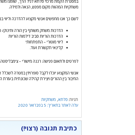
במסגרת הקמת מרכזי סלתא לגיל הרך, שופצו משחקיות
משחקיות המהוות מקום מפגש, הנאה ולמידה.
לשם כך אנו מחפשים אנשי מקצוע להדרכה וליווי ב
הדרכות משחק משותף בין הורה ותינוק/ פ
הדרכות הוריות סביב דילמות הוריות
ליווי מוטורי – התפתחותי
קלינאי תקשורת ועוד.
לפרטים ולתאום פגישה: רננה מישורי – צימבליסטה, טלפון – 13
אנשי המקצוע יוכלו לקבל סופרויז'ן במטרה לשכלל 
החיבור בין ההורים ויצירת קהילה שכונתית בעזרת
תגיות
,
סלתא
משחקיות
5 בפברואר 2020
כתיבת תגובה