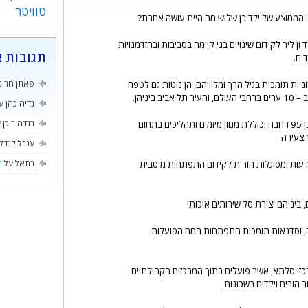
טוויטר
תגובות א
ים.
פאתן חרינ
ות תומכות בגיל הרך ומלוויהם, הן נוטות גם לטפח
יניהן.
נדיה כהן
ע
רגדה ריכן
ע
ום
הצעירה.
ענבל קנדל
בתאל
על
ה
דעות ומסוגלות הורית לקידום התפתחות מיטבית
 ביניהם יצירת סל שירותים איכותי
ילה, וסדנאות תומכות התפתחות המח הפועלות
רכזי סלתא, אשר פועלים בתוך המרכזים הקהילתיים
 הורים וילדים בשכונות.