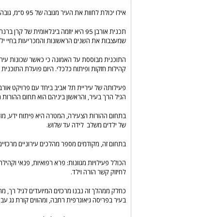
אילו יכולת לחוות את העיר מגובה של 95 ס”מ, גובהו הממוצע של ילד בן שלוש מה היית עושה אחרת?
תכנית אורבן 95 היא יוזמה בינלאומית של קרן ברנרד ון ליר לקידום שינויים בני קיימה בסביבות ובהזדמנויות
שמעצבות את השנים הראשונות והמכריעות בחיי ילד
התוכנית מבוססת על האמונה כי כאשר שכונות עירוני
קהילות חזקות ופיתוח כלכלי. היום פועלת התוכנית ב – 10 ערים ברחבי העולם, והעיר תל אביב ב
פעילותה של עיריית תל אביב ביחד עם פרויקט אורבן 95 רחבה וכוללת מגוון מיזמים ותהליכים בתח
הגיל הרך בעיר, והראשון ביניהם הוא תחום ההורות 
בתחום ההורות הצעירה, המטרה היא פיתוח ידע, מו
של ילדים משלב לידה עד שלוש.
בתחום זה, מקודמים מספר מהלכים עירוניים מרכזיים,
הכולל פעילויות מגוונות: פרא רפואיות, פנאי וקה
לחיזוק קשר הורה וילד.
כחלק ממהלך זה נבנו מרכזים המיועדים לגיל רך, מ
בעיר בפריסה גיאוגרפית רחבה, ומהווים קורת גג עבור