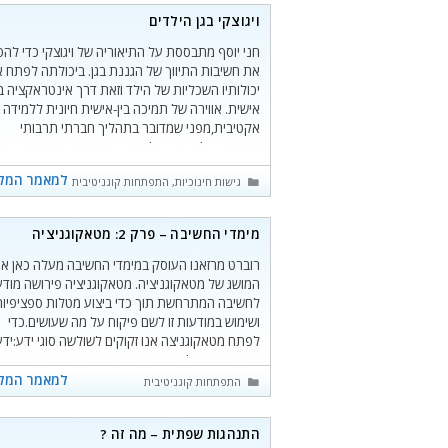
ויגוצקי בגן הילדים
חני יוסף מתבססת על התיאוריה של ויגוצקי כדי להס
את חשיבות התיווך של הגננת בגן. ביכולתה לפתח 
יכולותיו השכליות של הילד וזאת דרך אינטראקציה בי
אישית. אווירה של תמיכה בין-אישית חיונית ללמידה
אקטיבית,מפני שמדובר בתהליך חברתי תרבותי
המבוסס על יחסי גומלין.
למאמר המל
קטגוריות
גישות חינוכיות
,
התפתחות קוגניטיבית
מימדי החשיבה – פרק 2: מטאקוגניציה
רוברט מרזאנו העוסק במימדי החשיבה מעלה כאן א
המושג של מטאקוגניציה. מטאקוגניציה פירושה מודע
לחשיבה המתרחשת תוך כדי ביצוע מטלות ספציפיות
ושימוש במודעות זו לשם פיקוח על מה שעושים.כדי
לפתח מטאקוגניצה אנו זקוקים לשולשה סוגי ידע:ידע
חיווּיי, ידע תהליכי וידע מותנה.
למאמר המל
קטגוריות
התפתחות קוגניטיבית
התנהגות שפתית – מה זה ?