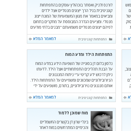
מוש
לורנס זלניק ואסתר בוכהולץ עוסקים בהתפתחות
ם
קוגניטיבית בגיל הרך ייצוגים מנטליים אצל ילדים
של
ומביאים במאמר את מגוון המשמעויות של המונח ייצוג
וק
מנטלי. ומציעים הגדרה המבוססת על מחקרים בתחום
לפיהם ייצוגים מנטליים משמועתם "מבנים בלתי מודעים
המארגנים אינטראקציות" .הם בוחנים את המושג
בהסתמך על תאוריות פסיכואנלטיות שונות.
א
למאמר המלא
קטגוריות
התפתחות קוגניטיבית
התפתחות הילד ומדע המוח
נלסון בלום דן בסוגייה של השפעת הידע במדע המוח
וב,
על הבנת תהליכים התפתחותיים אצל הילד. לדעתו
ניתן לרכוש ידע קריטי ע"י ניתוח המנגנונים
לם
הניורוביולוגיים שמכוונים ומשפיעים על התפתחות הילד.
אותם מנגנונים נוירוביולוגיים, בתורם, מושפעים על ידי
ההתנהגות. כלומר קיים היזון חוזר.
א
למאמר המלא
קטגוריות
התפתחות קוגניטיבית
מוח שמוכן ללמוד
ביגלי שרון דן בקשרים החשמליים
והכימיים המתרחשים במוח לאחר