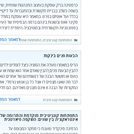
כרסטינה ברק עוסקת בעיצוב התנהגות שפתית, שי
בשפה כשלב בבניית תקשורת ובהתגברות על ליקויי
בכלל ועל אוטיזם בפרט. במאמר היא עוסקת במודל 
סקינר וואס ובשונות בינהם ברמה הבסיסית של העיס
בספונטניות תקשורתית ובמוטיבציה היסודית ליצירת
קשר אצל האוטיסטים.
למאמר המל
קטגוריות
התפתחות קוגניטיבית
,
התפתחות שפתית ואוריינות
הבעות פנים בינקות
הריס במאמרו מעלה את הסוגיה כיצד לומדים ילדים
להבין הבעות פנים,להבין שאדם אחר הוא שמח או עצ
כועס או חושש? הבנה של רגשותיהם של אחרים הוא
דבר מה שאנו מצפים לו אצל כל בן אנוש נורמלי, או
המקורות של הבנה זו אינם מובנים מאליהם. הם חלק
מיכולת כללית יותר להפיק משמעות מהמחשבות,
הרצונות והאמונות של אנשים אחרים.
למאמר המל
קטגוריות
התפתחות קוגניטיבית
התפתחות קוגניטיבית מוקדמת והתרומה של
אינטראקציה בין שווים: השקפה פיאז'טנית
הרמינה סינקליר טוענת כי מחקר המבוסס על