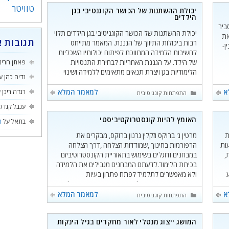
טוויטר
יכולת ההשתנות של הכושר הקוגנטיבי בגן
הילדים
ביר
יכולת ההשתנות של הכושר הקוגניטיבי בגן הילדים תלוי
את
תגובות א
רבות ביכולות התיווך של הגננת. המאמר מתייחס
ן-
לחשיבות הלמידה המתווכת לפיתוח יכולותיו השכליות
של הילד. על הגננת האחריות לבחירת התנסויות
פאתן חרינ
הלימודיות בגן ויצרת תנאים מתאימים ללמידה ושינוי
נדיה כהן
ע
חשיבה.
א
למאמר המלא
רגדה ריכן
ע
קטגוריות
התפתחות קוגניטיבית
ענבל קנדל
האומץ להיות קונסטרוקטיביסטי
בתאל
על
ה
ת
מרטין ג' ברוקס וזקלין גרנון ברוקס, מבקרים את
ות
הרפורמות בחינוך ,שמודדות הצלחה ,דרך הצלחה
,
במבחנים ודוגלים בשימוש בתאוריית הקונסטרוטיביזם
בכיתת הלימוד.לדעתם המבחנים מגבילים את הלמידה
ולא מאפשרים לתלמיד לפתח פתרון בעיות
יצירתי,ואינה מפתחת למידה מעמיקה שאותה יוכלו
הילדים ליישם במצבים חדשים.
א
למאמר המלא
קטגוריות
התפתחות קוגניטיבית
המושג ייצוג מנטלי לאור מחקרים בגיל הינקות