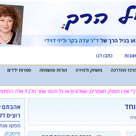
וע בגיל הרך של
ד"ר עדה בקר
וליזי דוידי
ובות
כתבו לנו
רכז ההדרכה
משחק ולמידה
הורות ומשפחה
ספרות ילדים
ך" אינו מספק מאמרים, שאלונים או כל חומר אחר מלבד אלה המת
וחד
אהבתם א
רוצים לק
פית
חפשו אותנ
פייסבוק