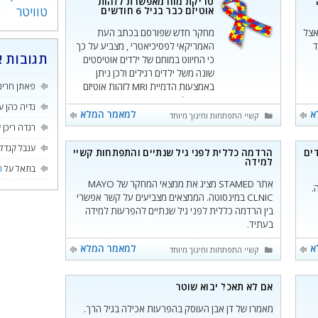
סריקת מוח מאפשרת לזהות
טוויטר
אוטיזם כבר בגיל 6 חודשים
 אצל
מחקר חדש שפורסם בכתב העת
ד
האמריקאי לפסיכיאטרי , מצביע על כך
תגובות א
כי החיווט במוחם של ילדים אוטיסטים
שונה משל ילדים רגילים ולכן ניתן
באמצעות הדמיית MRI לזהות אוטיזם
פאתן חרינ
כבר בגיל חצי שנה. זיהוי מוקדם זה
נדיה כהן
ע
פותח פתח לטיפול מוקדם שיעודד
א
למאמר המלא
קטגוריות
קשיי התפתחות וחינוך מיוחד
התפתחות חברתית וימנע חלק
רגדה ריכן
ע
מהסימפטומים של התסמונת.
ענבל קנדל
הרדמה כללית לפני גיל שנתיים והתפתחות קשיי
למידה
בתאל
על
ה
אתר STAMED מציג את ממצאי המחקר של MAYO
י 4 ומעלה.
CLNIC במינסוטה. הממצאים מצביעים על קשר אפשרי
בין הרדמה כללית לפני גיל שנתיים להפרעות למידה
בעתיד.
א
למאמר המלא
קטגוריות
קשיי התפתחות וחינוך מיוחד
אם לא תאכל יבוא שוטר
מאמרו של דן אבן העוסק בהפרעות אכילה בגיל הרך.