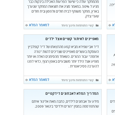
מהמחקר עולה כי שיעור הפרעות האכילה בינקות כבר
ילה
מגיע ל 50%. במאמר מציג את תוצאות המחקר שנערך
בארץ, מחקר משותף לבית חולים וולפסון ובית חולים
שערי צדק.
א
למאמר המלא
קטגוריות
קשיי התפתחות וחינוך מיוחד
מאפיינים לאיתור קשיים אצל ילדים
ד"ר אבי שפירא מביא קטע מהרצאתו של ד"ר קופלביץ
העוסקת בעשרים מאפיינים שצריכים להוות "נורה
Amer
אדומה" עבור ההורים. כשאחד מהסימנים האלה או יותר
מופיע אצל הילד יותר משובעיים באופן רצוף, כדאי לפנו
וסיה
להערכה פסיכיאטרית .
א
למאמר המלא
קטגוריות
קשיי התפתחות וחינוך מיוחד
המדריך המלא לאבחונים דידקטיים
דים
מידע על אבחונים לילדים, כתבה מאת אלינור איתם
שהתפרסמה במגזין "הורים וילדים" בינואר 2009.
ים