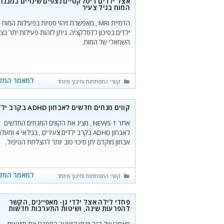
אצל ילדים דיסלקטיים נצפים שינויים במבנה
המוח בגיל צעיר
הדמיית MRI , מאפשרת זיהוי סטיות בפעילות המוח
ילדים בסיכון לדסלקציה. ניתן לזהות פעילות יתר בצ
השמאלי של המוח.
למאמר המל
קטגוריות
קשיי התפתחות וחינוך מיוחד
קווים מנחים חדשים לאבחון ADHD בקרב ילדים
אתר NEWS 1 , מציג את הקווים המנחים החדשים
לאבחון ADHD בקרב ילדים צעירים , בגילא
אבחון מוקדם יתן סיכוי טוב יותר להצלחת הטיפול.
למאמר המל
קטגוריות
קשיי התפתחות וחינוך מיוחד
פחדי לילה אצל ילדי גן- מאפיינים, הקשר
להפרעות שינה, ושיטות התערבות חדשות