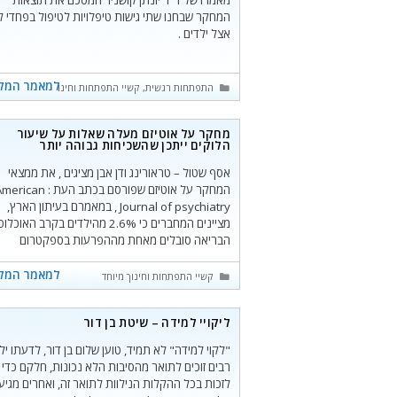
מאמרו של ד"ר יונתן קושניר המסכם את תוצאות
המחקר שבחנו שתי גישות טיפלויות לטיפול בפחדי ל
אצל ילדים .
למאמר המל
קטגוריות
התפתחות רגשית
,
קשיי התפתחות וחינוך מיוחד
מחקר על אוטיזם מעלה שאלות על שיעור
הלוקים ייתכן שהשכיחות גבוהה יותר
אסף שטול – טראורינג ודן אבן מציגים , את ממצאי
המחקר על אוטיזם שפורסם בכתב העת : ican
Journal of psychiatry , במאמרם בעיתון הארץ,
מציינים המחברים כי 2.6% מהילדים בקרב האוכל
הבריאה סובלים מאחת מההפרעות בספקטרום
האוטיסטי.
למאמר המל
קטגוריות
קשיי התפתחות וחינוך מיוחד
ליקויי למידה – שיטת בן דור
"לקוי למידה" לא תמיד, טוען שלום בן דור, לדעתו יל
רבים זוכים לתואר מהסיבות הלא נכונות, חלקם כדי
לזכות בכל ההקלות הנילוות לתואר זה, ואחרים מגיע