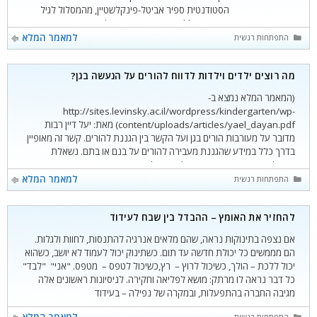
הסטודנטית ספיר אביטל-פינקלשטיין, מהמסלול לגיל
הרך, המכללה האקדמית הדתית לחינוך "שאנן" בחיפה,
במסגרת לימודיה את הסמינריון "אוריינות הספר"
קטגוריות
למאמר המלא
התפתחות רגשית
בהנחיית ד"ר ניצה דורי בשנת הלימודים תשע"ח.
מה רוצים ילדים וילדות לדווח להורים על הנעשה בגן?
(המאמר המלא נמצא ב-
http://sites.levinsky.ac.il/wordpress/kindergarten/wp-
content/uploads/articles/yael_dayan.pdf) מאת: יעל דיין רבות
מדובר על מעורבות הורים בגן ועל הקשר בין הגננת להורים. קשר זה מאופיין
בדרך כלל במידע שהגננת מעבירה להורים על בנם או בתם. נשאלת
השאלה איזה מידע ראוי וחשוב להעביר להורים? הציפייה היא שהגננת
תשתף את ההורים במתרחש בגן, בעיקר בנוגע לבנם או בתם. קיימים אין
קטגוריות
למאמר המלא
התפתחות רגשית
להחזיר את האומץ – ההבדל בין שבח לעידוד
אם נצפה בתינוקות נראה, שהם מלאים אנרגיה להתנסות, לחוות ולגלות.
הם מממשים כל יכולת חדשה עד תום. כשתינוק יכול לעמוד לא יושב, כשהוא
יכול ללכת – הולך, כשיכול לרוץ – רץ,כשיכול לטפס – מטפס. "אני" "לבד"
כל דבר נראה לו מרתק: מושא לפליאה וחקירה. לניסיונות ראשונים אלה
מגיבה החברה בהתפעלות, ובמקרה של נפילה – בעידוד
קטגוריות
למאמר המלא
התפתחות רגשית