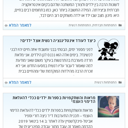
לשונות הרבה בין ילדים ולצורך המשתנה שלהם בקיום אינטראקציה
חברתית וביצירתה. המילה החשובה ביותר כאן, כמו בתחומים רבים בחיים,
היא: מינון. מצב שבו ילד או ילדה משחקים רוב היום לבד,
קטגוריות
למאמר המלא
התפתחות חברתית
,
התפתחות רגשית
כיצד לעודד אינטליגנציה רגשית אצל ילדים?
לפני מספר ימים, הבטתי בבני וחשבתי איזה חיים יהיו לבני
לכשיגדל. בימים אלה הוא נכנס לגן הילדים. אני מלאת
חרדה מעורבת בהתרגשות בעיקר משום שאני מודעת
למה שאמור לעבור עליו רגשית במסעו החדש. אני לא
זוכרת הרבה מהילדות המוקדמת שלי ומהחיים בבית
הספר, זכור לי רק שהייתי די ביישנית בגן ובבית הספר,
ומאד קולנית ועקשנית
קטגוריות
למאמר המלא
התפתחות רגשית
מראות והשתקפויות בספרות ילדים ככלי להעלאת
הדימוי העצמי
מראות והשתקפויות בספרות ילדים ככלי להעלאת הדימוי
העצמי – תכנית התערבות ד"ר ניצה דורי וספיר
אביטל-פינקלשטיין עלה לאתר :ב 14 בינואר 2019
הקדמה מאמר זה עובד מתוך עבודה סמינריונית של