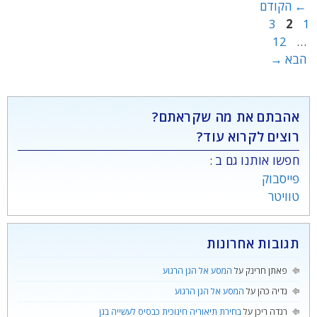
עמוד
←
הקודם
עמוד
עמוד
3
2
1
עמוד
12
…
הבא
→
אהבתם את מה שקראתם?
רוצים לקרוא עוד?
חפשו אותנו גם ב :
פייסבוק
טוויטר
תגובות אחרונות
פאתן חרינק
על
המסע אל הגן הרגוע
נדיה כהן
על
המסע אל הגן הרגוע
רגדה ריכן
על
בחירת תיאוריה חינוכית כבסיס לעשייה בגן