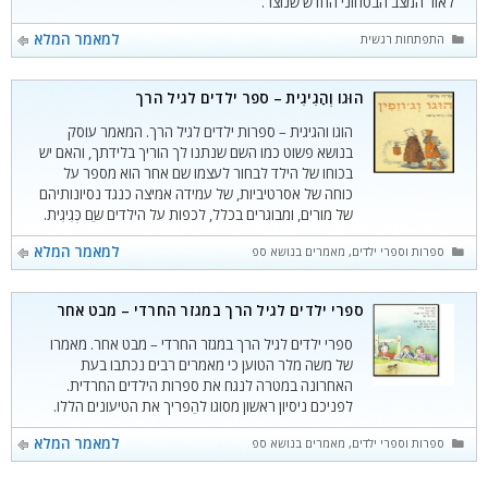
לאור המצב הבטחוני החדש שנוצר.
קטגוריות
למאמר המלא
התפתחות רגשית
הוּגוֹ וְהַגִיגִית – ספר ילדים לגיל הרך
הוגו והגיגית – ספרות ילדים לגיל הרך. המאמר עוסק
בנושא פשוט כמו השם שנתנו לך הוריך בלידתך, והאם יש
בכוחו של הילד לבחור לעצמו שם אחר הוא מספר על
כוחה של אסרטיביות, של עמידה אמיצה כנגד נסיונותיהם
של מורים, ומבוגרים בכלל, לכפות על הילדים שֵּם כְּגִיגִית.
קטגוריות
למאמר המלא
ספרות וספרי ילדים
,
מאמרים בנושא ספרי ילדים
,
ביקורות על ספרי ילדים
,
התפתחות רגשית
,
ספרי ילדים לגיל הרך במגזר החרדי – מבט אחר
ספרי ילדים לגיל הרך במגזר החרדי – מבט אחר. מאמרו
של משה מלר הטוען כי מאמרים רבים נכתבו בעת
האחרונה במטרה לנגח את ספרות הילדים החרדית.
לפניכם ניסיון ראשון מסוגו להֵפריך את הטיעונים הללו.
קטגוריות
למאמר המלא
ספרות וספרי ילדים
,
מאמרים בנושא ספרי ילדים
,
ביקורות על ספרי ילדים
,
התפתחות חברתית