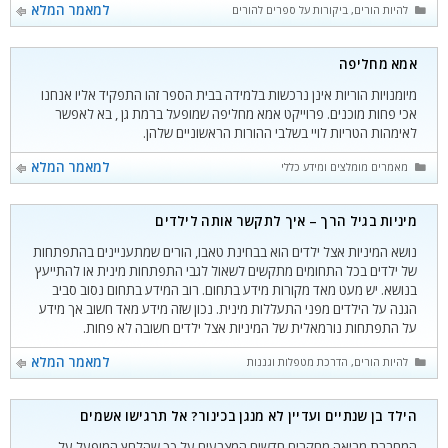
קטגוריות
למאמר המלא
להיות הורים
,
ביקורות על ספרים להורים
אמא מחליפה
מיומנויות הוריות אינן נרכשות בלמידה בבית הספר זהו התפקיד אליו אנחנו
אכי פחות מוכנים. פרוייקט אמא מחליפה שמופעל ברמת גן , בא לאפשר
לאימהות הטריות לויי בשלבי ההורות הראשוניים שלהן.
קטגוריות
למאמר המלא
מאמרים מומלצים ומידע כללי
מיניות בגיל הרך – איך לתקשר אותה לילדים
נושא המיניות אצל ילדים הוא בבחינת טאבו, הורים שמתעניינים בהתפתחות
של ילדים בכל התחומים מתקשים לשאול לגבי התפתחות מינית או להתייעץ
בנושא. יש מעט מאד מקורות מידע בתחום. רוב המידע בתחום נסוב סביב
הגנה על הילדים מפני התעללות מינית. נכון שזה מידע מאד חשוב אך מידע
על התפתחות נורמאלית של המיניות אצל ילדים חשובה לא פחות.
קטגוריות
למאמר המלא
להיות הורים
,
הדרכת מטפלות וגננות
הילד בן שנתיים ועדיין לא מנגן בכינור? אל תרגישו אשמים
המחברת מביאה מחקרים חדשים המצבעים על כך שהלחץ המופעל על