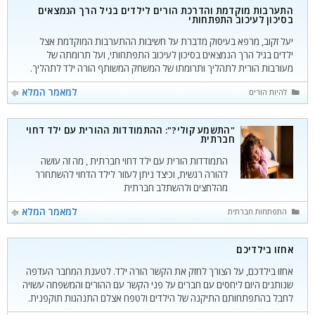
התערבות מוקדמת והדרכת הורים לילדים בגיל הרך הנמצאים
בסיכון לעיכוב התפתחותי
יעל זקוב, מרפא בעיסוק מדברת על חשיבות ההתערבות המוקדמת אצל
ילדים בגיל הרך הנמצאים בסיכון לעיכוב התפתחותי, ועל תרומתה של
מעורבות הורית לתהליך ותרומתו של המשחק המשותף הורה ילד לתהליך.
קטגוריות
למאמר המלא
להיות הורים
"התשמע קולי?": ההתמודדות ההורית עם ילד דחוי
חברתית
התמודדות הורית עם ילד דחוי חברתית , מה זה עושה
להורה רגשית, וכיצד ניתן לעזור לילד הדחוי להשתחרר
מהלחצים ולהשתלב חברתית
קטגוריות
למאמר המלא
התפתחות חברתית
אחזו בילדיכם
אחזו בילדכם, על הצורך לחזק את הקשר הורה ילד. לטענת המחבר העדפה
שנותנים היום ליחסים עם חברים על פני הקשר עם ההורים והמשפחה עשויה
לחבל בהתפתחותם התיקנה של הילדים ולטפח אצלם התנהגות תוקפנית.