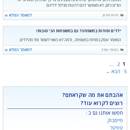
הורים כיום, לא מאפשר להם להינות מגידול ילדיהם
קטגוריות
למאמר המלא
להיות הורים
ילדים וסודות במשפחה? גם במשפחות הכי טובות!
המאמר עוסק בסודות במשפחה , ולמה לא כשאי לשמור סוד מהילדים.
קטגוריות
למאמר המלא
בקיצור נמרץ
עמוד
עמוד
עמוד
…
2
1
5
הבא
→
אהבתם את מה שקראתם?
רוצים לקרוא עוד?
חפשו אותנו גם ב :
פייסבוק
טוויטר