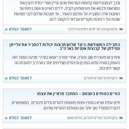
ובכך לצמצם דעות קדומות הגורסות שהם עדיין חסרי יכולת להבין את
המציאות ולבטא את תפיסותיהן לגביה. ילדים רואיינו ונעשה ניתוח של
ראיונות אלה המצביע על עולמם העשיר , על תובנות שלהם לגבי תופעות
שונות ועל רעיונות מקוריים שכדאי להקשיב להם.
קטגוריות
למאמר המלא
פרספקטיבה של ילדים וילדות בגיל הרך
החבילה המשולשת: כיצד שלוש תכונות יכולות להסביר את עלייתן
ונפילתן של קבוצות אטניות בארה"ב
אימי צ'או מעוררת שוב סערה, אחרי ספרה "אמא נמרה" מגיעה הספר הזה
העוסק בסוגיה מדוע הסינים והיהודים מצליחים יותר בארה"ב לטענתה זה
קשור לתרבות.
קטגוריות
למאמר המלא
ביקורות על ספרים להורים
הורים בטוחים בעצמם – המחבר מראיין את עצמו
חיים עמית מביא בספרו עיצות מעשיות להורים וכלים חינוכיים , המאפשרים
להם להתמודד טוב יותר עם המטלות ההוריות שלהם.
קטגוריות
למאמר המלא
ביקורות על ספרים להורים
,
הורות ומשפחה