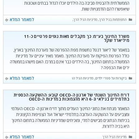
הממשלתית ולהבטיח סביבה בה הילדים יוכלו לגדול בבתים ושכונות
שיאפשרו להם הזדמנויות שוות.
קטגוריות
למאמר המלא
התפתחות בגיל הרך
,
מדיניות הגיל הרך
,
כללי
משרד החינוך בע"מ: כך מקבלים מאות גופים פרטיים כ-11
מיליארד שקל
במאמר של ליאור דנטל נחשפת מפת ההפרטה של מערכת החינוך בארץ,
כולל הפרטת הפיקוח על מערכת החינוך. מאמר מאיר עיניים על מדיניות
הממשלה בתחום החינוך, בה הילדים כבר אינם במרכז. האם מישהו בממשלה
ירים את הכפפה ?
קטגוריות
למאמר המלא
ביקורות על ספרי ילדים
,
מדיניות הגיל הרך
דו"ח החינוך השנתי של ארגון ה-OECD קובע: ההשקעה הכספית
בתלמידים בגילאי 6-3 היא מהנמוכות במדינות ה-OECD
המאמר מנתח את נתוני החינוך העולים מתוך דו"ח ארגון ה- OECD העולמי
ומצביעים על ההשקעה העלובה בתלמידי ישראל ועל הצפיפות הקיצונית
בכיתות הנתונים מבישים למדי, ומוכיחים שמדיניות הממשלה בתחום החינוך
היא בכיה לדורות.
קטגוריות
למאמר המלא
מדיניות הגיל הרך