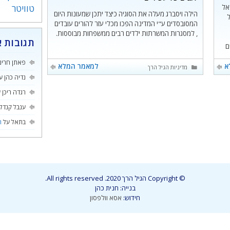
ישראל
טוויטר
הילה ויסברג מעלה את הסוגיה כיצד יתכן שמעונות היום
המסובסדים ע"י המדינה הפכו מכלי עזר להורים עובדים
, למסגרות המשרתות ילדים רבים ממשפחות מבוססות.
תגובות א
ים
הממוצע בכיתה בחינוך היסודי עמד על 28 ב-2016,
פאתן חרינ
א
למאמר המלא
קטגוריות
מדיניות הגיל הרך
נדיה כהן
ע
רגדה ריכן
ע
ענבל קנדל
בתאל
על
ה
© Copyright הגיל הרך 2020. All rights reserved.
בנייה: חנית כהן
חידוש:
אסא וולפסון