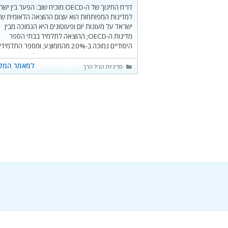
דו"ח החינוך של ה-OECD מוכיח שוב: הפער בין 
למדינות המפותחות הוא עצום ההוצאה הלאומית של
ישראל על מעונות יום ופעוטונים היא הנמוכה מבין
מדינות ה-OECD; ההוצאה לתלמיד בבתי הספר
היסודיים נמוכה ב-20% מהממוצע; ומספר התלמיד
לעומת 23 במדינות המפותחות. להמשך קריאת
למאמר המל
קטגוריות
מדיניות הגיל הרך
המאמר לחצו כאן