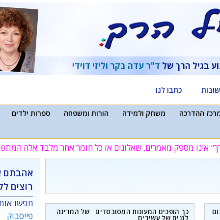
וע בגיל הרך של
ד"ר עדה בקר
וליזי דוידי
ובות
כתבו לנו
רכז ההדרכה
משחק ולמידה
הורות ומשפחה
ספרות ילדים
ך" אינו מספק מאמרים, שאלונים או כל חומר אחר מלבד אלה המת
אהבתם א
רוצים לק
חפשו אותנ
ום
כך הופכים המעונות המסובסדים של המדינה
פייסבוק
לגנים של עשירים