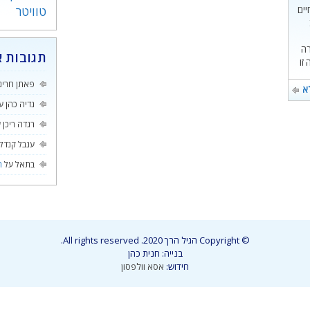
יים
טוויטר
 עברה
תגובות א
 זו
ר –
פאתן חרינ
א
נדיה כהן
ע
רגדה ריכן
ע
ענבל קנדל
בתאל
על
ה
© Copyright הגיל הרך 2020. All rights reserved.
בנייה: חנית כהן
חידוש:
אסא וולפסון