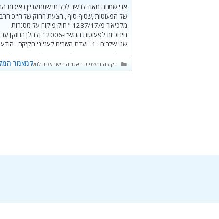
אני שמחה מאוד לבשר לכל מי שמתעניין באיכות הח
של הפעוטות ,שסוף סוף , הצעת החוק של ח"כ הרב
מלכיאור פ/1287/17 " חוק פיקוח על מסגרות
חינוכיות לפעוטות התש"ו-2006 " [להלן החוק]
שני שלבים : 1. וועדת השרים לענייני חקיקה . הודעה
קבלתי מהעוזרת הפרלמנטרית של ח"כ הרב מלכיאו
שצלצלה אלי מיד
למאמר המל
קטגוריות
חקיקה ומשפט
,
האגודה הישראלית למען הילד בגיל הרך