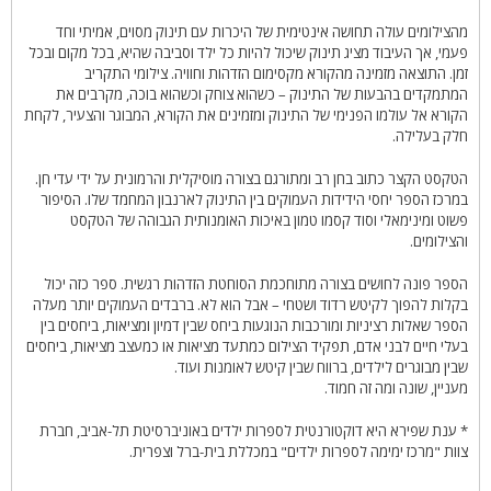
מהצילומים עולה תחושה אינטימית של היכרות עם תינוק מסוים, אמיתי וחד
פעמי, אך העיבוד מציג תינוק שיכול להיות כל ילד וסביבה שהיא, בכל מקום ובכל
זמן. התוצאה מזמינה מהקורא מקסימום הזדהות וחוויה. צילומי התקריב
המתמקדים בהבעות של התינוק – כשהוא צוחק וכשהוא בוכה, מקרבים את
הקורא אל עולמו הפנימי של התינוק ומזמינים את הקורא, המבוגר והצעיר, לקחת
חלק בעלילה.
הטקסט הקצר כתוב בחן רב ומתורגם בצורה מוסיקלית והרמונית על ידי עדי חן.
במרכז הספר יחסי הידידות העמוקים בין התינוק לארנבון המחמד שלו. הסיפור
פשוט ומינימאלי וסוד קסמו טמון באיכות האומנותית הגבוהה של הטקסט
והצילומים.
הספר פונה לחושים בצורה מתוחכמת הסוחטת הזדהות רגשית. ספר כזה יכול
בקלות להפוך לקיטש רדוד ושטחי – אבל הוא לא. ברבדים העמוקים יותר מעלה
הספר שאלות רציניות ומורכבות הנוגעות ביחס שבין דמיון ומציאות, ביחסים בין
בעלי חיים לבני אדם, תפקיד הצילום כמתעד מציאות או כמעצב מציאות, ביחסים
שבין מבוגרים לילדים, ברווח שבין קיטש לאומנות ועוד.
מעניין, שונה ומה זה חמוד.
* ענת שפירא היא דוקטורנטית לספרות ילדים באוניברסיטת תל-אביב, חברת
צוות "מרכז ימימה לספרות ילדים" במכללת בית-ברל וצפרית.