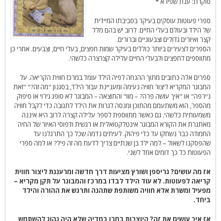
סוקרת: ענת שפירא *
ספרי פעוטות עוסקים בעיקר בסביבתו המיידית
של הילד ובעולם בעלי החיים. לרוב יש בהם מלל
קצר ואיורים גדולים וצבעוניים וברורים.
הספרים לצעירים ביותר כוללים בעיקר שמות חפצים, בעלי חיים, וצבעים. אחרי כן
מתווספים לחפצים ולבעלי החיים עלילה קצרצרה כלשהי.
ספרים אלה כתובים מתוך ההנחה לפיה הילד עומד במרכז חווית הקריאה. על
המבוגר המקריא ליצור חוויה נעימה ומעניינת עבור הילד, בסגנון "מה זה?" "זאת
ג'ירפה" או "איך עושה פרה? – מוו" והתוצאה – המבוגר לא סופג גירוי או סיפוק
מהספר, הוא משתעמם מהתוכן ומנסה לגרות את הילד לתגובה כדי לקבל חוויה
משמעותית כלשהי. גם כאשר מתווספת לספר עלילה קצרה לרוב היא איננה
מאתגרת את הקורא המבוגר אינטלקטואלית או רגשית ודפוסי האיור של החיה
החמודה כבר נשחקו עד כדי פיהוק. לעיתים נדמה שכל כך התרגלנו עד
שהפסקנו לשאול – למה ילד בן שנתיים צריך לדעת מה זה פיל? או למה ספרי
הפעוטות כל כך דומים אחד לשני.
אז מה עושים? גריספן ושורץ מציעות דרך חדשה ומרעננת ליצור חווית
קריאה לפעוטות. לא עוד הילד לבדו במרכז והמבוגר על תקן מקריא –
מפעיל ומשרת אלא חוויה משותפת שתהנה ותרגש את ההורה והילד
ביחד.
אז איך עושים את זה? היוצרות בחרו במדיה שלא היה נהוג להשתמש