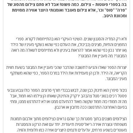
בה בספרי פעוטות – צילום. כמה פשוט! אבל לא סתם צילום מהסוג של
"פרה" "סוס" וכו', אלא צילום מעובד ואומנותי היוצר אווירה מסוימת
ומכוונת היטב.
ולא רק המדיה והסגנון שונים. השינוי העיקרי הוא בהתייחסות לקורא. ספרי
החפצים והחיות, מציגים (כביכול), את העולם כפי שהוא נשקף מעיניו של הילד
(או יותר נכון כפי שהוא אמור להראות בעיניו) ולא מתייחסים לשאלה מה רואה
המבוגר? מה מעניין את המבוגר?
יוצרות הספר שאלו והגיעו לתשובה שהדבר שהכי מעניין את המבוגר בשעת חווית
הקריאה, זה הילד. ולכן הן מעמידות את הילד במרכז הספר, כפי שהוא משתקף
מעיני המבוגר.
גיבור סיפרן הוא תינוק כבן שנה, לבוש בבגדי חורף סרוגים. הספר כולו צבוע צבעי
פסטל רכים בגווני סגול צהבהב ירקרק והתינוק שאותו הן צילמו הוא חמוד, אבל
מה זה חמוד! כזה חמוד שקשה מאוד להתעלם ממנו או לא להתרגש ממנו, ומתי
בפעם האחרונה התרגשנו ככה מדובון או ארנבון.
הצילומים מוצגים בתוך מסגרות כך שהם נראים כצילומים מתוך אלבום תמונות
משפחתי ונוצרת אוירה ריאליסטית תיעודית. יחד עם זאת הרקע והמסגרות
מעוטרים בשפע פרחים, עלעלים ודגמים היוצרים אוירה כמו חלומית והזויה.