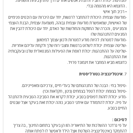
-מנהיגות: יכולת להוביל ולהנהיג אנשים אחרים דרך פתרון בעיות והשפעה.
. הדוגמא היא מהטמה גנדי.
• רכיב תוך אישי
-מודעות עצמית: היכולת להתחבר לרגשות, יחד עם היכרות עם היבטים פנימיים
של האישיות, שמאפשרת מודעות עצמית גבוהה, משמעת עצמית, הבנת העצמי
והמניעים , והכרה של החוזקות והחולשות של האדם, יחד עם היכולת להבין את
המנעים להתנהגות שלו
-מודעות למטרות: להיות מודע למטרות ולכוון עצמך למימושן
-שליטה עצמית: יכולת לשלוט ברגשות ומצבי רוח שלך ולקחת עליהם אחריות.
-שליטה על ההתנהגות: יכולת לווסת את הפעילות המנטאלית שלנו ובעקבותיה
את ההתנהגות.
כדוגמא מביא המחבר את זיגמונד פרויד.
7.
אינטליגנציה נטורליסטית
-טיפול בחי : הבנה של התנהגותם של בעלי חיים , צרכיהם ומאפייניהם.
-טיפול בצומח: יכולת לטפל בצמחים (גינון , חקלאות וכו')
-מדע: יכולת לזהות דפוסים בטבע, יכולת לקרוא את הסביבה הטבעית ולהתנהל
על פיה. יכולת להתמודד עם איתני הטבע, נזהה יכולת זאת בעיקר אצל שבטים
החיים בטבע.
לסיכום :
על פי גרדנר ההשלכות של התיאוריה הזו הן בעיקר בתחום החינוך , בה צריך
להתמקד באינטליגנציה השלטת אצל הילד ולאפשר לו לפתח אותה