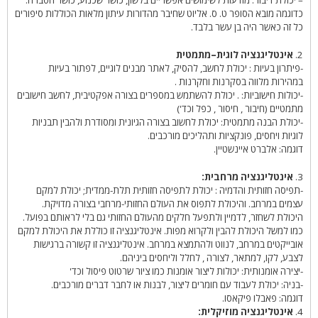
כדוגמה מובא הסופר ט. ס. אליוט שחיבר מהדורות עיתון מלאות הכוללות סיפורים
כל זה כאשר היה בן עשר בלבד.
2.
אינטליגנציה לוגית–מתמטית
-פיתרון בעיות : יכולת לחשב, להסיק, לאתר מבנים לוגיים, לפתור בעיות
במהירות מלווה בסקרנות וחקרנות .
-יכולות חישוביות: . יכולת להשתמש במספרים בצורה אפקטיבית, לחשב חישובים
מתמטיים (חיבור , חיסור , כפל וכד')
-יכולת הבנה מתמטית: יכולת לחשוב בצורה הגיונית ומסודרת ולהבין תבניות
לוגיות ויחסים, פונקציות ותהליכים מורכבים.
דוגמה: אלברט איינשטיין.
3.
אינטליגנציה מרחבית:
-תפיסה חזותית והדמיה : יכולת לתפיסה חזותית תלת-ממדית; יכולת למקם
עצמים במרחב. והיכולת לתפוס את העולם החזותי-מרחבי בצורה מדויקת.
היכולת לשחזר, לדמיין ולתפעל חלקים מהעולם החזותי גם בלי לראותם בפועל.
כמו למשל היכולת להבין ולקרוא מפות. אינטליגנציה זו כוללת את היכולת למקם
אובייקטים במרחב, לנווט ולהתמצא במרחב. אינטליגנציה זו קשורה ברגישות
לצבע, לקו, למתאר, לצורה , לחלל וליחסים ביניהם.
-יצירה אומנותית: יכולות ליצור אומנות כמו ציור שרטוט פיסול וכד'
-בניה: יכולת לעבוד עם חומרים ליצור, לבנות או לחבר דברים מורכבים.
דוגמה: פאבלו פיקאסו.
4.
אינטליגנציה מוזיקלית: