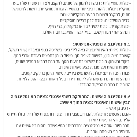
-יכולות מוסיקליות : רגישות למגוון של טונים, למקצב ולצורות שונות של הבעה
מוזיקלית יכולות לזהות רכיבי יסוד במוסיקה וצורות מוזיקליות. רגשות למגוון של
טונים, למקצב ולצורות הבעה מוזיקליות שונות
-כלים מוסיקליים: יכולת לנגן בכלים מוסיקליים
-יכולת קולית: יכולת לשיר לבד או במקהלה, בלי לזייף.
דוגמה: יהודי מנוחין שכבר בגיל עשר הופיע ברחבי העולם.
5.
אינטליגנציה גופנית-תנועתית:
-יכולות פיזיות: האינטליגנציה באה לידי ביטוי בשליטה בגוף ובאבריו (שיווי משקל,
קואורדינציה וכו'), רגישות לשפת גוף, טיפול מיומן בחפצים בעזרת אברי הגוף.
-ריקוד ומשחק: היכולת לשלוט בתנועות הגוף על מנת להביע מסרים שונים,
רעיונות ורגשות ועל מנת לבצע פעולות שונות.
עבודה עם הידיים: יכולת להשתמש בידיים לטיפול מיומן בחלקים קטנים.
דוגמה: מרתה גרהם שהחלה ללמוד ריקוד בגיל מאוחר (22) והפכה לאחת
המובילות בתחום הריקוד המודרני.
6.
אינטליגנציה אישית :המחולקת לשתי אינטליגנציות האינטליגנציה
הבין אישית והאינטליגנציה התוך אישית:
• רכיב בן אישי –
-הבנת אנשים : זו יכולת להבחין במצבי רוח, רצונות ותכונות של הזולת, ולהתייחס
אליהם, זוהי הרגישות לזולת
-חברותיות: אותה אינטליגנציה "חברתית" המאפשרת יחסים בינאשיים עם
עמיתים בני משפחה ואחרים.