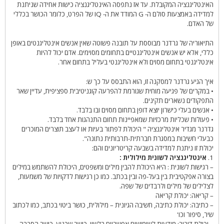
האינטליגנציה המקובלת. עד אז נתפסה האינטליגנציה כישות אחידה שניתנת
למדידה באמצעות סולם ה- G המודד את ה- IQ של הפרט, כלומר הכושר בכללי
של האדם.
התיאוריה של גרדנר מבוססת על תובנה פשוטה שאין אנשים אינטליגנטים באופן
כללי, אלא יש אנשים אינטליגנטיים בתחומים מסוימים. אדם יכול להיות
אינטליגנטי בתחום מסוים ולא אינטליגנטי בעליל בתחום אחר.
איך הגיע גרדנר למסקנה זו, הוא התבסס על כך ש:
• במקרים של פגיעה מוחית שגורמת להפרעה קוגניטיבית ספציפית, עדיין שאר
התפקודים נשארים תקינים.
• אנשים בעלי כישרון יוצא דופן בתחום מסוים ובו בלבד.
• פעולות שכליות מרכזיות שמאפיינות תחום התנהגות אחד בלבד.
גדרנר מגדיר אינטליגנציה " היכולת לפתור בעיות או לעצב תוצרים המוכרים
כבעלי חשיבות במסגרת חברתית-תרבותית נתונה".
יכולת זו ניתנת למדידה בשבעה קריטריונים והם:
1.
אינטליגנציה לשונית מילולית :
– רגישות לשונית : היא היכולת להבין מילים ומשפטים, היכולת להשתמש במילים
בצורה אפקטיבית בין בעל-פה ובין בכתב. כמו כן רגישות לדקויות של משמעות,
לצלילים של מילים ולרבדים של שפה.
– קריאה: יכולת קריאה
– כתיבה: יכולת כתיבה, חשיבה הגיונית – מילולית, כושר ביטוי בכתב, כמו לכתוב
שיר, סיפור וכו'
– יכולת דיבור: מודעות לשימושים אפשריים בלשון, כושר שכנוע, כושר הסברה.