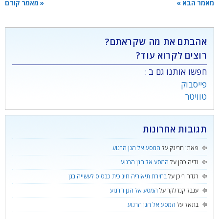
מאמר הבא »
« מאמר קודם
אהבתם את מה שקראתם?
רוצים לקרוא עוד?
חפשו אותנו גם ב :
פייסבוק
טוויטר
תגובות אחרונות
פאתן חרינק
על
המסע אל הגן הרגוע
נדיה כהן
על
המסע אל הגן הרגוע
רגדה ריכן
על
בחירת תיאוריה חינוכית כבסיס לעשייה בגן
ענבל קנדלקר
על
המסע אל הגן הרגוע
בתאל
על
המסע אל הגן הרגוע