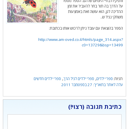
ותפקידו בחיי היומיום שלהם. הספר מספר
על הדרך בה תור בחר להעביר את זמן
ההליכה לגן, הוא עושה זאת באמצעות
משחקי נגיד ש..
הספר בהוצאת עם עובד ניתן לרכוש אותו בכתובת:
http://www.am-oved.co.il/htmls/page_314.aspx?
c0=13729&bsp=13499
תגיות
,
,
ספרי ילדים
ספרי ילדים לגיל הרך
ספרי ילדים חדשים
27 בספטמבר 2011
כתיבת תגובה
תגובה