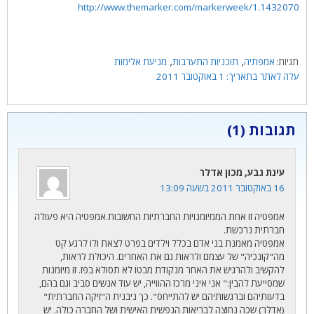
http://www.themarker.com/markerweek/1.1432070
תגיות
,
,
אמפתיה
תוכניות התערבות
מניעת אלימות
1 באוקטובר 2011
תגובות (1)
עינת גבע, מכון אדלר
16 באוקטובר 2011 בשעה 13:09
אמפטיה זו אחת הממיומנויות החברתיות החשובות.אמפטיה היא פעולה
חברתית נרכשת.
אמפטיה מאמנת בני אדם בכלל וילדים בפרט לצאת ולו לרגע קט
מה"קונכיה" של עצמם ולראות גם את האחרים. היכולת לראות,
להקשיב ולהרגיש את האחר מנקודת מבטו לא תסולא בפז. זו מיומנות
שמסייעת להבין:" אני איני מרכז ההווייה, יש עוד אנשים סביב וגם בהם,
בדעותיהם וברגשותיהם יש להתייחס". כך ניבנית ה"זיקה החברתית"
(אדלר) שכה נחוצה לבריאות הנפשית האישית ושל החברה כולה. יש