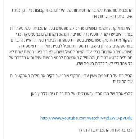
התוכנית מותאמת לשלבי ההתפתחות של הילדים: ב- 4 קבוצות גיל : גן, כיתת
א-ג , כיתות ד-ו וכיתות ז-ח.
והיא מחולקת לתשעה נושאים סה"כ 27 מפגשים בכל התוכנית. כשלפעילויות
בסדר היום יש קשר לתוכנית הלימודים לדוגמא: משתמשים במטמטיקה כדי
לשקול את התינוק, משתמשים בספרות כמפתח לביטוי רגשי, ולראיית הדברים
בפרספקטיבה. הדיון בעקבות הספרות מוביל לבניית סולידריות ואמפתיה .
משתשמים באומנות ככלי עזר: הציור למשל משמש לצורך ביטוי רגשות שהם לא
מסוגלים לבטא במילים, והמוסיקה מאפשרת לבטא רגשות עזים והיא מדברת אל
כל אחד בלי קשר לרמת השפה שלו.
הביקורת על התוכנית שאין עדיין מחקרי אורך שבודקים את מידת האפקטיביות
של התוכנית.
להרצאתה של מרי גורדון (באנגלית) על התוכנית ניתן ללחוץ כאן
http://www.youtube.com/watch?v=jdZWO-pVDdE
לכתבה אודות התוכנית בדה מרקר