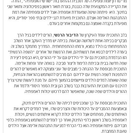
מרי גורדון יוזמת ומפעילה של תוכנית ההתערבות "שורשי האמפתיה" , החלה
את הקריירה המקצועית שלה כגננת, בוגרת תואר ראשון בפסיכולוגיה ותואר שני
בחינוך. היא פיתחה שיטה שמעודדת אמפתיה אצל ילדים ומפחיתה את רמת
ההתנהגות האלימה אצלם. התוכנית מיועדת לגני ילדים ובתי ספר יסודיים, והיא
מופעלת בקנדה ואומצה גם במקומות אחרים בעולם .
בלב התוכנית עומד העיקרון של
הדיבור הרגשי
, הורים לילדים בגיל הרך
מבקרים בכיתה אחת לשלושה שבועות. בכיתה יש מדריך העוקב אחר השלב
ההתפתחותי בו הילד נמצא, ורמתו ההתפתחותית . המדריך מתמקד בשלב זה
בעזרה לילדים לבטא את רגשותיהם, ואת הרגשות של אחרים. "השפה הרגשית"
הזו הנלמדת בתוכנית גם על ידי הילדים וגם על ידי ההורים ,היא הבסיס ליצירת
שפה חדשה בבית ובכיתת הלימוד וליצור סביבה בטוחה יותר ופחות אלימה.
התוכנית מבוססת על ההנחה כי מצבים של עוני ומצוקה לא מאפשרים להורים
להתפנות לשפה רגשית עם ילדיהם הם מרבים להשתמש בהוראות והנחיות,
שפה שאותה למדים הילדים ומיישמים בהמשך חייהם. על מנת לעשות שינוי צריך
להיכנס עם תוכניות התערבות כבר בשלב הגן ובית הספר היסודי וללמד את
ההורים והילדים שפה שונה, שתאפשר להם לרכוש יכולות לאמפתיה.
התוכנית מבוססת על כך שמכניסים לכיתה של ההורים והילדים תינוק,
ובאמצעות ההסברים על היכולות שלו והצרכים שלו , ואיך לומדים לקרוא את
האיתותים שלו, מפתחים אצל הילדים יכולת לקרוא איתותים רגשיים, ויכולת
לאמפתיה בשלב ראשון כלפי התינוק ואחר כך לומדים להשתמש באמפתיה כלפי
חבריהם. פיתוח אמפתיה הוא כלי הכרחי למניעת התנהגות אלימה אצל הילדים
טוענת המחברת.