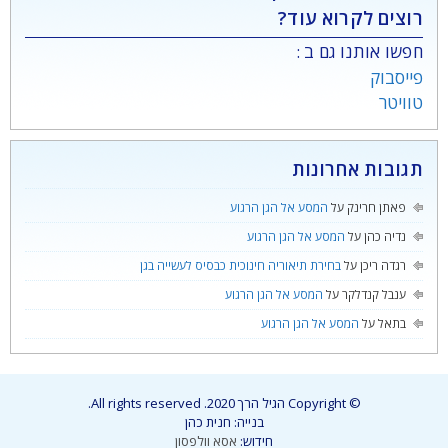
רוצים לקרוא עוד?
חפשו אותנו גם ב :
פייסבוק
טוויטר
תגובות אחרונות
פאתן חרינק
על
המסע אל הגן הרגוע
נדיה כהן
על
המסע אל הגן הרגוע
רגדה ריכן
על
בחירת תיאוריה חינוכית כבסיס לעשייה בגן
ענבל קנדלקר
על
המסע אל הגן הרגוע
בתאל
על
המסע אל הגן הרגוע
© Copyright הגיל הרך 2020. All rights reserved.
בנייה: חנית כהן
חידוש:
אסא וולפסון