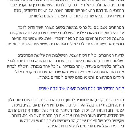
והנתונים ההתחלתיים של הילד כמו
IQ
. למרות שיש שונות בין המחקרים לגבי
הממצאים על
רמת
ההשפעה של הויסות העצמי על השגים בלימודים , כולם
תמימי דעים לגבי הקשר בין יכולות ויסות עצמי להישגים בלימודים.
המחקרים מצביעים על כך כי גמישות בקשב קשורה קשר הדוק לזיכרון
עבודה: החוקרים מצאו כי ילדים שיש להם קשיים בזיכרון העבודה מתקשים
בהשגת הקריאה והחשבון בבית הספר היסודי . זאת, כיון שמיומנות קריאה
דורשות גם פיענוח הכתב לכדי מילים וגם הבנת המשמעות
שלהם בו זמנית.
לדעת המחברים יכולות ויסות עצמי, המשלבות את שלושת המרכיבים
:שליטה בעכבות, גמישות בקשב וזכרון עבודה, הם המנבא הטוב ביותר לגבי
הצלחה בלימודים בעתיד. (יותר מבדיקה של כל אחד בנפרד). היכולת לבדוק
את רמת הויסות העצמי בגיל הצעיר מאפשרת התערבות מוקדמת אצל
הילדים המתקשים
ותמנע מהם קשיים לימודיים בעתיד.
קידום המדידה של יכולת הויסות העצמי אצל ילדים צעירים
היכולת של חוקרים, הורים ומורים לתמוך בהתנהגות של הילדים עם כניסתם לגן
הייתה מוגבלת למדי בגלל העדר כלים להערכה וזיהוי ילדים עם קשיים בויסות
עצמי .
רוב המחקר על ויסות
עצמי מסתמך על דירוג של המורה את התנהגותם
של הילדים. הדירוג חשוב כשלעצמו אבל אינו חף מההטייה של הצופה. למרות
שקיימים כלים של תצפית ישירה, הם משמשים בעיקר בתנאי מעבדה או
בקליניקה אבל אינם פרקטיים לביצוע ברמת הכיתה.