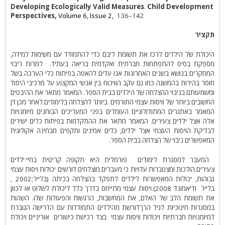
Developing Ecologically Valid Measures
.
Child Development
Perspectives,
Volume 6, Issue 2,
136–142
תקציר
היכולת
של הילדים
לרכז
את תשומת ליבם
כדי להתמודד עם משימות
למידה,
מספקת בסיס
להתפתחות חברתית
ואקדמית
בריאה
בעתיד.
למרות
ריבוי
המחקר
ים
בנושא בשנים האחרונות
אנו עדים להאטה בפיתוח כלי הערכה בשל
חוסר
בהירות
בהמשגה
כמו גם
עקב הוויכוח בין אנשי המקצוע על מרכיבי
היסוד
ומשמעותם
בניבוי
ההצלחה של הילדים בבית הספר.
ה
מאמר מתאר את
ההיבטים
החשובים ביותר של
וויסות
עצמי
התורמים
ביותר
להצלחה
בלימודים
.
לאחר מכן דן
המאמר
באתגרים המתודולוגיים
העומדים בפני המעריכים הבוחנים
מיומנויות
אלה
אצל ילדים צעירים. המאמר
מתאר את
ההתקדמות
בפיתוח כלים
ישירים
לבדיקת הויסות העצמי
אצל ילדים, כלים אמינים
ותקפים
מבחינה אקולוגית
המאפשרים ניבוי של
הצלחה
בבית הספר
.
המעבר
למסגרת לימודים
פורמלית
היא תקופה
קריטית
בחיי
ילדים
צעירים
.
הולכות ומצטברות
עדויות
כי
מעברים
מוצלחים
דורשים
יכולות
ויסות עצמי
גבוהות, יכולות המאפשרות לילדים ל
תפקד
בהצלחה
בכיתה (
בלייר
, 2002;
בלייר
ודיאמונד
2008
).
ויסות עצמי
מתייחס בדרך כלל
ל
יכולת
לשלוט
או
לכוון
את תשומת הלב
של האדם, את
ה
מחשבות,
הרגשות
והפעולות שלו
.
השהות
במסגרות חינוכיות לגיל הרך
דורשת מהילדים התמודדות עם
הדרישה הגוברת
למיומנויות חברתיות
ויכולות
וויסות
עצמי
בצד רכישת כישורים
אוריניים
ויכולת