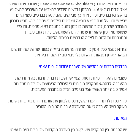
כלי אחר הוא
HTKS
(
Head-Toes-Knees- Shoulders
) שבודק ויסות עצמי
אצל ילדים בגילאי 4-6 . במבחן נדרשים הילדים להצביע על האיברים למשל גע
בראש, גע בברכיים וכד' , אחר כך מבקשים מהם לגעת בברכיים כשאומרים
"ראש" וכו'. על מנת לבצע הוראה זו צריכים הילדים לשים לב, להשתמש בזכרון
העבודה שלהם, לזכור הוראות בו בזמן להגיב בתגובה לא אוטמטית. זהו כלי
שימושי מאד כיון שהוא דורש מהילדים להשתמש ביכולות קוגניטיביות
והתנהגותיות הדומות לאלה הנדרשות בכיתת הלימוד.
HTKS
נמצא ככלי אמין כיון שחזרה על אותה בדיקה בטווח של שלושה חודשים
מביאה לאותן תוצאות. והיא גם כלי ניבוי טוב להישגיות בעתיד.
הבדלים תרבותיים בהקשר של הערכת יכולות לויסות עצמי
כשבאים להעריך יכולות ויסות עצמי יש חשיבות רבה לתרבות בה מתרחשת
ההערכה. לדוגמא: מחקרים מוכיחים כי היכולת הביצועית של ילדים ממדינות
אסיה טובה יותר מאשר אצל בני גילם הגדלים בחברה המערבית.
כדי לנסות להתמודד עם הקושי, מנסים לבחון את אותם מדדים בתרבויות שונות,
בעיקר בשל העובדה כי את ההערכה עורכים המורים וההורים.
מסקנות
יש הסכמה
בין החוקרים שיש קשר בין הערכה מוקדמת של יכולת הויסות עצמי