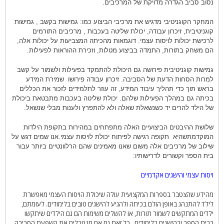
נסוב סביב הגדרה מדויקת של המרכיבים.
המחקר הקוגניטיבי מדגיש את מרכיבי הביצוע כמו: גמישות בקשב , גמישות
קוגניטיבית, זיכרון עבודה, יכולת שליטה בעכבות , מרכיבים התורמים
לרכישת יכולות לויסות עצמי. דוגמאות מהכיתה המצביעות על יכולות אלה,
הם משחק בתורות, התמדה בביצוע מטלות, וזכירת ההוראות לפעילות.
גמישות קוגניטיבית פירושה גם היכולת להתמקד בפעילות ולשמור על קשב
למרות הסחות הדעת של הסביבה. זיכרון עבודה פירושו
שמירת המידע
בראש תוך כדי תהליך עיבוד המידע, זה עוזר לתלמידים לזכור את הכללים
בכיתה גם במהלך הפעילות שלהם. יכולת שליטה בעכבות מתבטאת ביכולת
של הילד להרים יד כשנשאלת שאלה ולא להתפרץ ולענות מבלי שנשאל.
שלושת
ההיבטים הביצועיים האלה מתפתחים במהירות
בתקופת הילדות
המוקדמת
שהיא
תקופה
רגישה
לפיתוח
יכולת ל
ויסות עצמי
.
אנו שמים דגש
על
שילוב של
מרכיבים
אלה
משום שאנו מאמינים
שהם
הרלוונטיים ביותר
עבור
בית הספר
וקשורים
לדרישותיו:
ויסות עצמי והישגים אקדמיים
מהידע שהצטבר בספרות המקצועית עולה שיכולת הויסות העצמי מאפשרת
לילד להתנהג באופן הולם בכיתה ולהגיע להישגים טובים בלימודים. לעומתם,
ילדים המתקשים לשמור תורות, או להשלים משימות הם גם הילדים שיתקשו
בבית הספר ובהישגים בלימודים.
כל זאת גם אם מנטרלים את השפעת הסביבה