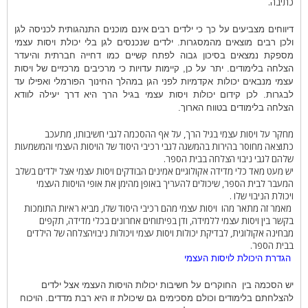
כתיבה.
דיווחים מצביעים על כך כי ילדים רבים אינם מוכנים התנהגותית לכניסה לגן
ולכן רבים מוצאים מהמסגרות. ילדים שנכנסים לגן בלי יכולת ויסות עצמי
מספקת נמצאים בסיכון גבוה לפתח קשיים כמו דחייה חברתית והיעדר
הצלחה בלימודים. יתר על כן, קיימות עדויות כי מרכיבים מרכזיים של ויסות
עצמי מנבאים יכולות אקדמיות לפני הגן במהלך החינוך הפורמלי ואפילו עד
לבגרות. לכן קידום יכולות ויסות עצמי בגיל הרך היא דרך יעילה לוודא
הצלחה בלימודים בטווח הארוך.
מחקר על ויסות עצמי בגיל הרך, על אף ההסכמה לגבי חשיבותו, מתעכב
כתוצאה מחוסר בהירות בהמשגה לגבי רכיבי היסוד של הויסות העצמי והמשמעות
שלהם לגבי ניבוי הצלחה בבית הספר.
יש מעט מאד כלי מדידה אקולוגיים אמינים הבודקים ויסות עצמי אצל ילדים בשלב
המעבר לבית הספר, שיכולים להעריך באופן מהימן את אופי הויסות העצמי
ויכולת הניבוי שלו .
מאמר זה מתאר מהו
ויסות עצמי מהם רכיבי היסוד שלו, מביא ראיות התומכות
בקשר בין ויסות עצמי ללמידה, ודן בפיתוחים אחרונים בכלי מדידה, תקפים
מבחינה אקולוגית, לבדיקת יכולות ויסות עצמי ויכולות ניבויהצלחה של הילדים
בבית הספר.
הגדרת היכולת לויסות העצמי
יש הסכמה בין
החוקרים על חשיבות יכולות הויסות העצמי אצל ילדים
להצלחתם בלימודים וכולם מסכימים גם שיכולת זו היא רבת מדדים. הויכוח