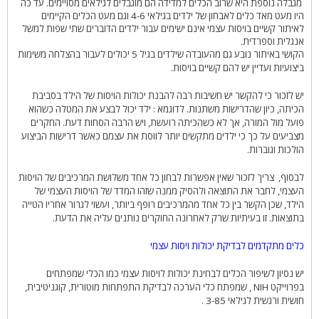
מגבלה נוספת היא שרוב הכלים למדידה הם מוגבלים לגילאים מסויימים. עד כה
היו מעט מאד כלים לאבחון של ילדים בגילאי 4-6
וגם מעט הכלים הקיימים
לאיתור קשיים בויסות עצמי אינם ישימים עבור ילדים הדוברים שתי שפות למשל
אנגלית וספרדית.
הקושי באיתור נובע גם מהעובדה שילדים בגיל 5 יכולים לעבור בהצלחה משימות
ביצועיות ועדיין יש להם קשיים בויסות.
יש לזכור כי להקשר יש חשיבות רבה להבנת יכולות הויסות של הילד בסביבת
הכיתה, כיון שהדרישות משתנות. לדוגמא : ילד יכול לבצע את המטלה כשהוא
פועל מול המורה, אך לא כשהכיתה רועשת, ויש הרבה הסחות דעת. החקרים
מצביעים על כך כי ילדים מתקשים יותר לווסת את עצמם כאשר דרישות הביצוע
הולכות וגוברות.
לבסוף,
צריך לזכור שאין אפשרות לבחון כל אחד משלושת המרכיבים של הויסות
העצמי, לחבר את התוצאה ולהסיק ממנה שזהו המדד של הויסות העצמי של
הילד, שכן הקשר בין כל אחד מהמרכיבים רופף ביותר, ועשוי לגרור אחריו הטייה
בתוצאות. זו בעיתיות שרק לאחרונה החוקרים נותנים עליה את הדעת.
כלים מתקדמים לבדיקת יכולות ויסות עצמי
יש נסיון לשיפור הכלים לבחינת יכולות לויסות עצמי כמו הכלי שמפתחים
בפרוייקט
NIH
, שמפתח כלי הערכה לבדיקת התפתחות מוטורית, קוגניטיבית,
חושית ורגשית לגילאי 3-85 .