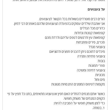
על צעצועים
הורים רבים מוטרדים בשאלות בכל הקשור לצעצועים.
אני אוהבת שילדים עסוקים בהפעלת הצעצועים שלהם באופנים רבי דמיון.
כדורים מכל הגדלים
קופסאות קטנות וגדולות
קופסאות עץ ודרגשים לטפס עליהם ולרדת מהם
סכו"ם, סירים ומחבתות
צעצועי מגדל
מיכלים לתוכם ניתן להכניס חפצים ולהוציאם
צעצועי פתיחה וסגירה
בובות
ספרי תמונות
צעצועי דחיפה ומשיכה
מכוניות
מים וחול
מקומות לטיפוס המזמנים התנסויות מגוונות
כאשר אתם מנסים להחליט האם חפץ או צעצוע מתאימים, בחנו כל חפץ על פי
הקווים המנחים של משחק חופשי.
כדי לזמן משחק חופשי על הסביבה להיות:
1. בטוחה.