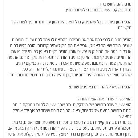
גורם להם לחוש בקור.
8. תינוק קטן עשוי לבכות כדי לשחרר מרץ.
הבכי מגוון ביותר, וככל שהתינוק גדל הוא נהיה מגוון עוד יותר והופך לצורה של
תקשורת.
הורים מגיבים לבכי בהתאם לאמונותיהם ובהתאם לנאמר להם על ידי מומחים
שונים. הורה שאוהב לאכול, יאכיל את התינוק לעתים קרובות. הורה רגיש לחום
או לקור יכסה את התינוק או יפשיט אותו. הורים נקיים באופן כפייתי יחליפו את
החיתולים לעתים קרובות. האופן בו יגיב ההורה ל"תנאי" התינוק, יוצר גם את מה
שהתינוק יצפה לו כתגובות ספיציפיות (האכלה, כיסוי, נדנוד). במקום להגיב
לצורך האמיתי, מגיב ההורה לצורך שנוצר… ומותנה על ידי ההורה. ככל
שהרפרטואר של ההורה יהיה רחב יותר, כן תהיינה תגובות התינוק מגוונות יותר.
הבכי משפיע על ההורים באופנים שונים:
הוא עשוי לעורר דאגה אצל ההורה.
הוא עשוי לעורר תחושה של היזדקקות. תחושה זו עשויה להיות מספקת ביותר
ולתת תחושה כמעט של כל יכול, כאילו ההורה קוסם שיכול להפוך ילד אומלל
למאושר.
בניגוד לתגובה זו, קיימת תגובה הפוכה בתכלית המשקפת חוסר אונים, בלבול,
תסכול ולעתים תכופות גם כעס. בכי יכול להפוך הורה מודאג להורה מכה, או אם
ניתן דוגמא מתונה ונתבונן באופן בו נדחף מוצץ לפיו של תינוק, נקלוט את המסר