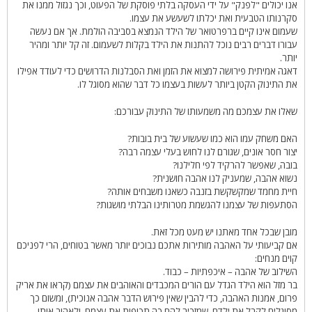
אנו יכולים "לפנק" על ידי העסקה בלתי פוסקת של הפעוט, וכך נגזול ממנו את
סקרנותו הטבעית ואת יכלתו לשעשע את עצמו.
שעמום אינו קיים ברפרטואר של הילד הנמצא בסביבה הולמת. אך אם נעשה
עבורו דברים רבים נוכל להתנות את הילד בקלות לשעמום. זה קל יותר ומהיר
יותר.
דאגה אמיתית פירושה למצוא את הזמן ואת הסבלנות הדרושים כדי לעודד אפילו
את התינוק הקטן ביותר לעשות בעצמו כל דבר שהוא מסוגל לו.
שאלו את עצמכם מה משמעותו של התינוק עבורכם:
האם משחק עמו הוא כמו שעשוע של בית בובות?
יצור חסר אונים, שגורם לנו לחוש בעלי עצמה רבה?
בובה, שאפשר להרקיד לפי חלילנו?
נשוא אהבה, שמעניק לנו אהבה חושנית?
חיית מחמד שמקשקשת בזנבה כשאנו משבחים אותה?
הסתעפות של עצמנו להגשמת מטרותינו הבלתי מושגות?
מובן שבכל אחד מאתנו יש מעט מכל זאת.
אם קביעותי על האהבה מותירות אתכם נבוכים יותר מאשר בטוחים, הרי לפניכם
קוים מנחים:
השילוב של אהבה – איכפתיות – כבוד.
בר מזל הוא הילד הגדל עם הורים המכבדים והאוהבים את עצמם (קראו את אריק
פרום, אמנות האהבה, כדי להבין שאין פירוש הדבר אהבה אנוכית), ומשום כך
מסוגלים לקבל את ילדם, שמזכיר להם כה תכופות את עצמם, ולאהוב אותו.