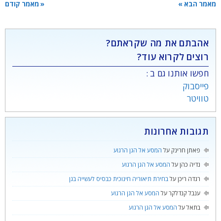
מאמר הבא »
« מאמר קודם
אהבתם את מה שקראתם?
רוצים לקרוא עוד?
חפשו אותנו גם ב :
פייסבוק
טוויטר
תגובות אחרונות
פאתן חרינק
על
המסע אל הגן הרגוע
נדיה כהן
על
המסע אל הגן הרגוע
רגדה ריכן
על
בחירת תיאוריה חינוכית כבסיס לעשייה בגן
ענבל קנדלקר
על
המסע אל הגן הרגוע
בתאל
על
המסע אל הגן הרגוע