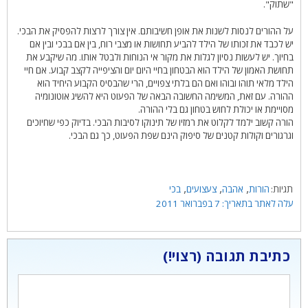
"שתוק".
על ההורים לנסות לשנות את אופן חשיבותם. אין צורך לרצות להפסיק את הבכי.
יש לכבד את זכותו של הילד להביע תחושות או מצבי רוח, בין אם בבכי ובין אם
בחיוך. יש לעשות נסיון לגלות את מקור אי הנוחות ולבטל אותו. מה שיקבע את
תחושת האמון של הילד הוא הבטחון בחיי היום יום והציפייה לקצב קבוע. אם חיי
הילד מלאי תוהו ובוהו ואם הם בלתי צפויים, הרי שהבסיס הקבוע היחיד הוא
ההורה. עם זאת, המשימה החשובה הבאה של הפעוט היא להשיג אוטונומיה
מסויימת או יכולת לחוש בטחון גם בלי ההורה.
הורה קשוב ילמד לקלוט את רמזיו של תינוקו לסיבות הבכי. בדיוק כפי שחיוכים
וגרגורים וקולות קטנים של סיפוק הינם שפת הפעוט, כך גם הבכי.
תגיות
,
,
,
הורות
אהבה
צעצועים
בכי
7 בפברואר 2011
כתיבת תגובה
תגובה