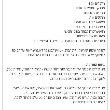
מדברים אליו
מחבקים ומנשקים אותו
מציבים לו גבולות
מרסנים אותו
מאפשרים לו לחוש תסכול
מאפשרים לו גילוי חופשי
מאפשרים לו לבחור באופן חופשי
מעודדים את עצמאותו
מעניקים לו מסרים ברורים באשר לתחושותינו ולציפיותינו.
למילה פינוק יש משמעויות רבות. אני אשתמש בה לא במשמעות של הפיכה
לתינוקי, אלא במשמעות של חבלה ביכולת להתמודד עם החיים.
בשם האהבה
אנו יכולים "לפנק" על ידי הגנת יתר ("אל תעשה את זה", "היזהר", "אל תיגע").
דאגה אמיתית היא לדאוג ולטרוח להכין סביבה בטוחה לילד, אותה יוכל הילד
לחקור בבטחה ובה יחושו האם והאב נינוחים.
אנו יכולים "לפנק" על ידי שליטה. "עשה את זה עכשיו", "קח את הצעצוע".
הרבה פרוייקטים לגירויים לתינוק מייעצים לנו לעשות את זה בדיוק.
דאגה אמיתית היא ניצול הזמן שאנו מבלים עם הפעוט שלנו ללמוד, ללמד,
להתנסות ביחד במתרחש.