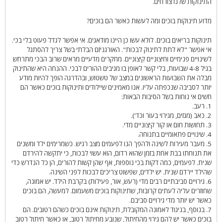
התינוקות שלנו צורחים.
מדוע תינוקות בוכים ומה לעשות כאשר הם בוכים?
תינוקות בריאים בוכים. לולא עשו כן היינו מודאגים. אי אפשר לגדל פעוט בלי בכי.
אי אפשר "לא לתת לתינוק לבכות". האורגניזם הבלתי בשל צריך להסתגל
לשינויים פנימיים וחיצוניים קיצוניים. מחקרים מדעיים מראים שרוב הבכי מתרחש
בגיל 4-8 שבועות, בלי קשר לאופן בו מגיבים ההורים לבכי. ההנחה היא שהתינוק
מבלה את השבועות הראשונים במצב של טשטוש, ובהדרגה הופך להיות מודע
יותר לסביבה שנכפתה עליו. אנו מאמינים שיילודים ותינוקות בוכים כאשר הם
חשים אי נוחות בשל הסיבות הבאות:
1. רעב.
2. כאב (מגזים, מגירוי בעור וכד').
3. תחושות חום או קור קיצוניים מדי.
4. שינויים פתאומיים בתנוחה.
5. מעבר מעירות לשינה ולהפך הנו לפעמים מצב רגיש. כשמרימים ילד ומשנים
את תנוחתו בבת אחת בזמן שהוא רדום, הוא עשוי לבכות, כי יתקשה להירדם
שנית. לפעמים, כמה דקות בכי נוספות, אף שהן קשות להורים, הן כל הנדרש כדי
שהילד יירדם שנית. יש ילדים, שפשוט צריכים לבכות לפני השינה.
6. גירויים סביבתיים רבים מדי (רעש, אור, פעילות) בקרבת הילד. יש אמונה,
שחוזרים עליה לעתים קרובות, שתינוקות בוכים משעמום. למעשה, הם בוכים
כאשר יש יותר מדי גירויים סביבם.
7. בנוסף, בניגוד לאמונה המקובלת, תינוקות אינם בוכים כשהם רטובים. הם
בוכים כאשר יש להם גירוי מהחיתול, שנובע מחיתול רטוב, או כאשר חיתול רטוב