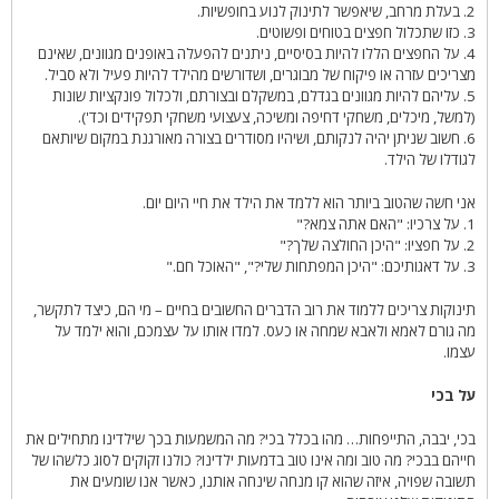
2. בעלת מרחב, שיאפשר לתינוק לנוע בחופשיות.
3. כזו שתכלול חפצים בטוחים ופשוטים.
4. על החפצים הללו להיות בסיסיים, ניתנים להפעלה באופנים מגוונים, שאינם
מצריכים עזרה או פיקוח של מבוגרים, ושדורשים מהילד להיות פעיל ולא סביל.
5. עליהם להיות מגוונים בגדלם, במשקלם ובצורתם, ולכלול פונקציות שונות
(למשל, מיכלים, משחקי דחיפה ומשיכה, צעצועי משחקי תפקידים וכד').
6. חשוב שניתן יהיה לנקותם, ושיהיו מסודרים בצורה מאורגנת במקום שיותאם
לגודלו של הילד.
אני חשה שהטוב ביותר הוא ללמד את הילד את חיי היום יום.
1. על צרכיו: "האם אתה צמא?"
2. על חפציו: "היכן החולצה שלך?"
3. על דאגותיכם: "היכן המפתחות שלי?", "האוכל חם."
תינוקות צריכים ללמוד את רוב הדברים החשובים בחיים – מי הם, כיצד לתקשר,
מה גורם לאמא ולאבא שמחה או כעס. למדו אותו על עצמכם, והוא ילמד על
עצמו.
על בכי
בכי, יבבה, התייפחות… מהו בכלל בכי? מה המשמעות בכך שילדינו מתחילים את
חייהם בבכי? מה טוב ומה אינו טוב בדמעות ילדינו? כולנו זקוקים לסוג כלשהו של
תשובה שפויה, איזה שהוא קו מנחה שינחה אותנו, כאשר אנו שומעים את