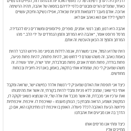
לו ניתן היה לערוך רשימה של כל מעשי האכזריות וההתעללות, הפיזיים והרגשיים
כאחד, שמגלים הורים ומבוגרים כלפי ילדיהם במסווה של אהבה, תהיה הרשימה
ארוכה. אולם מעבר לדוגמאות זדוניות שכאלה, אפילו נשיקה וחיבוק עשויים
לשקף לילד אם הוא נאהב אם לאו.
אהבה היא רגש, מצב רגשי. אמנים, סופרים, פילוסופים ומשוררים ניסו להגדירה.
מרסל פרוסט אומר, "אהבה היא המרחב והזמן הנמדדים על ידי הלב." מהו
המרחב והזמן? זה הכאן והעכשיו. זה אתם.
היות שלרוע המזל, אינני משוררת, אנסה לדלות מנסיוני מה פירוש הדבר להיות
באמת נאהב. זה משהו שגורם לי לחוש טוב, להיות פתוחה, להיות פחות פגיעה,
פחות בודדה, פחות חסרת אונים, פחות מבולבלת, יותר ישרה, יותר עשירה. זה
משהו שמעניק לי כוח, שממלא אותי בתקווה, באמון, באנרגיה חיובית ובכוחות
מחודשים.
כיצד אני תופסת את האדם שמעניק לי רגשות אלה? כמישהו ישר, שרואה ומקבל
אותי כפי שאני, שמגיב ללא פניות ומבלי להיות בקורתי, זה אשר את מהימנותו
ואת ערכיו אני מכבדת, וזה אשר מכבד את אלה שלי, זה שנמצא כשאני זקוקה לו,
המקשיב ושומע, הרואה ומבחין בי, הנותן מעצמו – שאיכפת לו. איכפת. איכפתיות
פירושה הנעת האהבה לכלל פעולה. האופן בו איכפת לנו מתינוקנו הוא, אם כן,
הדרך בה אנו מביעים את אהבתנו:
כיצד ומתי אנו מרימים אותו
מחייכים אליו