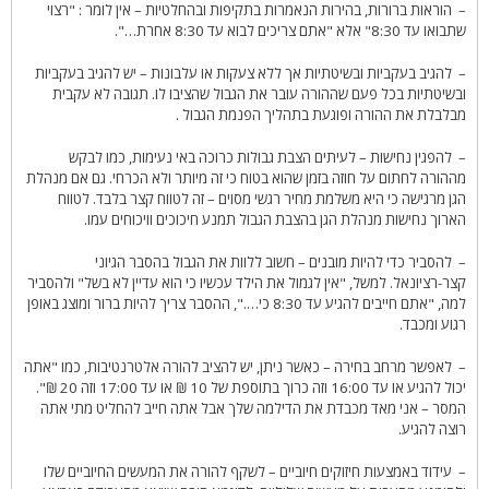
– הוראות ברורות, בהירות הנאמרות בתקיפות ובהחלטיות – אין לומר : "רצוי
שתבואו עד 8:30" אלא "אתם צריכים לבוא עד 8:30 אחרת…".
– להגיב בעקביות ובשיטתיות אך ללא צעקות או עלבונות – יש להגיב בעקביות
ובשיטתיות בכל פעם שההורה עובר את הגבול שהציבו לו. תגובה לא עקבית
מבלבלת את ההורה ופוגעת בתהליך הפנמת הגבול .
– להפגין נחישות – לעיתים הצבת גבולות כרוכה באי נעימות, כמו לבקש
מההורה לחתום על חוזה בזמן שהוא בטוח כי זה מיותר ולא הכרחי. גם אם מנהלת
הגן מרגישה כי היא משלמת מחיר רגשי מסוים – זה לטווח קצר בלבד. לטווח
הארוך נחישות מנהלת הגן בהצבת הגבול תמנע חיכוכים וויכוחים עמו.
– להסביר כדי להיות מובנים – חשוב ללוות את הגבול בהסבר הגיוני
קצר-רציונאל. למשל, "אין לגמול את הילד עכשיו כי הוא עדיין לא בשל" ולהסביר
למה, "אתם חייבים להגיע עד 8:30 כי….", ההסבר צריך להיות ברור ומוצג באופן
רגוע ומכבד.
– לאפשר מרחב בחירה – כאשר ניתן, יש להציב להורה אלטרנטיבות, כמו "אתה
יכול להגיע או עד 16:00 וזה כרוך בתוספת של 10 ₪ או עד 17:00 וזה 20 ₪".
המסר – אני מאד מכבדת את הדילמה שלך אבל אתה חייב להחליט מתי אתה
רוצה להגיע.
– עידוד באמצעות חיזוקים חיוביים – לשקף להורה את המעשים החיוביים שלו