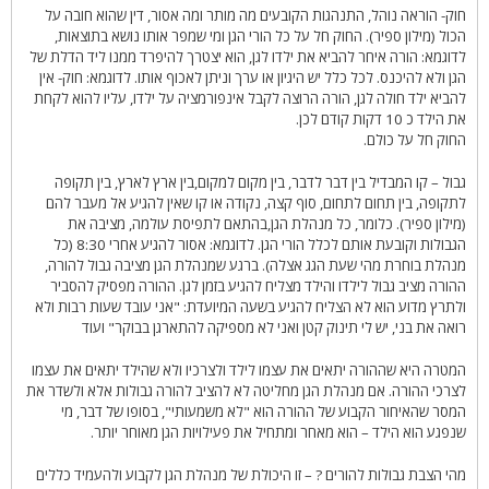
חוק- הוראה נוהל, התנהגות הקובעים מה מותר ומה אסור, דין שהוא חובה על
הכול (מילון ספיר). החוק חל על כל הורי הגן ומי שמפר אותו נושא בתוצאות,
לדוגמא: הורה איחר להביא את ילדו לגן, הוא יצטרך להיפרד ממנו ליד הדלת של
הגן ולא להיכנס. לכל כלל יש היגיון או ערך וניתן לאכוף אותו. לדוגמא: חוק- אין
להביא ילד חולה לגן, הורה הרוצה לקבל אינפורמציה על ילדו, עליו להוא לקחת
את הילד כ 10 דקות קודם לכן.
החוק חל על כולם.
גבול – קו המבדיל בין דבר לדבר, בין מקום למקום,בין ארץ לארץ, בין תקופה
לתקופה, בין תחום לתחום, סוף קצה, נקודה או קו שאין להגיע אל מעבר להם
(מילון ספיר). כלומר, כל מנהלת הגן,בהתאם לתפיסת עולמה, מציבה את
הגבולות וקובעת אותם לכלל הורי הגן. לדוגמא: אסור להגיע אחרי 8:30 (כל
מנהלת בוחרת מהי שעת הגג אצלה). ברגע שמנהלת הגן מציבה גבול להורה,
ההורה מציב גבול לילדו והילד מצליח להגיע בזמן לגן. ההורה מפסיק להסביר
ולתרץ מדוע הוא לא הצליח להגיע בשעה המיועדת: "אני עובד שעות רבות ולא
רואה את בני, יש לי תינוק קטן ואני לא מספיקה להתארגן בבוקר" ועוד
המטרה היא שההורה יתאים את עצמו לילד ולצרכיו ולא שהילד יתאים את עצמו
לצרכי ההורה. אם מנהלת הגן מחליטה לא להציב להורה גבולות אלא ולשדר את
המסר שהאיחור הקבוע של ההורה הוא "לא משמעותי", בסופו של דבר, מי
שנפגע הוא הילד – הוא מאחר ומתחיל את פעילויות הגן מאוחר יותר.
מהי הצבת גבולות להורים ? – זו היכולת של מנהלת הגן לקבוע ולהעמיד כללים