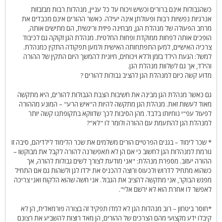
כשהגבולות אינם ברורים וכשיש ויכוח על כל עניין, מנהלות רבות מבזבזות
אנרגיות נפשיות רבות ופעולתן אינה יעילה. כאשר ההורים אינם מכבדים את
מרחב הפעולה של מנהלת הגן, מבחינה פיזית וריגשית, הם מתישים אותה,
הופכים אותה לפחות ממוקדת ופחות החלטית. מנהלת הגן זקוקה גם לכיבוד
צרכיה האישיים, למען התפתחותה האישית ולמען תפקודה התקין כמנהלת.
למשל: הגעת הילד בזמן וללא ויכוחים, חיונית להמשך היום התקין של ההורה
והילד, אך גם לשלוות מנהלת הגן.
מדוע קשה כיום למנהלת הגן להציב גבולות להורים ?
גם כאשר מנהלת הגן מבינה את חשיבות הצבת הגבולות להורים, היא מתקשה
מאוד לעשות זאת. מנהלת הגן מתקשה להיות ה"איש הרע" – המונע מההורה
לפעול עפ"י נוחיותו בלבד. מהן הסיבות לכך שדווקא בתקופתנו קשה יותר
למנהלת הגן להתעמת עם ההורה ולומר לו "לא"?
* שכר לימוד – בגנים הפרטיים הורים משלמים את שכר הלימוד לילדיהם, סיבה זו
גורמת למנהלות הגן לחשוב כי אם הן לא תאפשרנה להורה לקבל את מבוקשו –
ההורה יעזוב. מספרת מנהלת: "אני מודעת לצורך לשים גבולות להורה, אך
כשהוא מתחיל לדרוש ולכעוס ורוצה להכניס את ילדו לגן ולשהות גם אם התחיל
מפגש הבוקר, אני מתקשה להציב את הגבול. אני חשה שהוא הלקוח ואני צריכה
לאפשר לו אחרת הוא לא ירשם אלי".
*חוסר ביטחון – רוב מנהלות הגן לא למדו תפקיד זה בצורה פורמאלית, הן לא
קיבלו ידע מקצועי מהם הצרכים של ההורים, הן מאד רוצות להשביע את רצונם