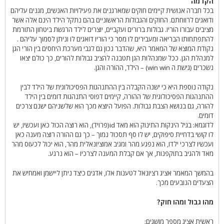
הקדמה
בכל חברה אנושית קיימים חוקים שמארגנים את פעילויות האנשים, מגנים עליהם
ודואגים לרווחתם. החוקים והגבולות הראשוניים בהם נתקל הילד הינם אלה אשר
מציבים עבורו הוריו. גבולות ברורים ועקביים, יוצרים לילד הרגשת ביטחון התורמת
להתפתחותו הבריאה ומעבירים לו מסר כי הוריו דואגים לו וניתן לסמוך עליהם .
נקודת המוצא של המאמר היא, שהדבר נכון גם לגבי מערכת היחסים בין הורי הגן
למנהלת הגן. ככל שמנהלות הגן תטבנה להציב גבולות להורים, כך כולם יצאו
נשכרים (גישת ה win win) – הילד, ההורה והגן.
נקודה נוספת היא כי ישנה הקבלה בין ההתנהגות הפסיכולוגית של הילד לבין
ההתנהגות הפסיכולוגית של ההורה, קיימים דפוסי התנהגות דומים בין הילד
להורה, גם בנושא הצבת גבולות. הפועל היוצא מכך הוא שלשניהם ישנם צרכים
דומים.
לדוגמא: בגיל הינקות התינוק הוא מאד id(פרויד), הוא רוצה הכול כאן ועכשיו, יש
לו קושי בדחיית סיפוקים, יש לו סף תסכול נמוך – כך גם ההורה רוצה מענה כאן
ועכשיו לצרכי ילדו, הוא נפגע מהר ומגיב אמוציונאלית מהר, הוא יכול לכעוס מהר
מאד ולהגיב בתוקפנות, אך אם קבלת המענה לצרכיו – הוא נרגע.
בהמשך המאמר אציג רציונאל לטענות אלו, אדגים כיצד ניתן ליישמן ואמחיש את
הצעדים הנובעים מכך.
מהו גבול ומהו חוק?
ראשית אציג מספר מושגים: