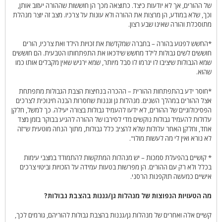
של ההורים, אך לא יודעות כיצד. כתוצאה מכך הן חוששות שההורה יעזוב אותן,
וכך, שלא במודע, הן מרצות את ההורה ולא עונות על צרכיו. מצב זה יוצר מנהלת
מתוסכלת והורה שאינו שבע רצון.
*החשש לפגוע בהורה – בחברה שמקדשת את זכויות הילד ואת צרכיו, הורים
חוששים לשים גבולות לילד מחשש שידכאו את התפתחותו הטבעית. הם חוששים
שמא הגבולות שיציבו לו יגרמו לו סבל מיותר, שמא ירגיש שאין מקבלים אותו כמו
שהוא.
*חוסר ידע בהתפתחות ההורית – ההכרה בנחיצות הצבת הגבולות מתפתחת
אצל ההורים במהלך השנים. מנהלות גן וגננות שחסרות הבנה חינוכית לצרכים
הפסיכולוגיים של ההורים, לא ידעו להעמיד גבולות בצורה יעילה. כך למשל, חלקן
עלולות להעמיד גבולות נוקשים מדי לסירבו של ההורה להגיע בבוקר בזמן מצד
אחד, וחלקן האחר עלולות שלא להציב כלל גבולות, מתוך הנחה מוטעית ש"זה
לא נורא ואין לי מה לעשות מולו".
* קושיים בהפעלת סמכות – יש מנהלות המתקשות להתמודד במצבי עימות
בכלל ולא רק עם ההורים. הן מפרשות בטעות עמידה על הזכויות וביטוי צרכים
אישיים כמעשה תוקפנות הרסני.
מה הטעויות הנפוצות של מנהלות גן/גננות בהצבת גבולות?
קשיים אלה ואחרים של מנהלות גן/גננות בהצבת גבולות להוריהם, גורמים לכך,