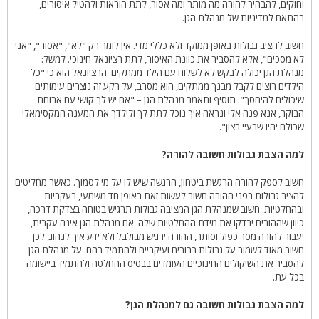
וחוקים, להבהיר להורה מה מותר ומה אסור, לתת הוראות ולהטיל איסורים,
בהתאם למדיניות של מנהלת הגן.
חשוב להציב גבולות באופן ממוקד ולא כללי מדי. אין לומר רק "לא", "אסור", "אני
לא מסכים", אלא להסביר את כוונת האיסור, לתת רציונאל חינוכי. למשל:
מנהלת הגן יכולה לבקש לא לשלוח עם הילד ממתקים. הרציונאל הוא כי "כל
הילדים רוצים לקבל מבנך ממתקים, הוא מסרב, על רקע זה נוצרים עימותים
שיכולים להיחסך". תוסיף ותאמר מנהלת הגן – "אם יש לך קושי עם ארוחת
הבוקר, אנא פנה אלי ונראה איך נוכל לתת לך ולילדך את המענה המקסימאלי
שכולם יהיו שבעיי רצון".
למה הצבת גבולות חשובה להורה?
חשוב לספק להורה הרגשת ביטחון, הרגשה שיש לו על מי לסמוך. כאשר מחליטים
להציב גבולות בפני ההורה חשוב לעשות זאת באופן חד משמעי, בעקביות
ובהחלטיות. חשוב שמנהלת הגן המציבה גבולות תרגיש בטוחה בצדקת דרכה,
כיוון שההורים יבדקו את מידת ההחלטיות שלה. אם מנהלת הגן אינה עקבית,
יעבור להורה מסר כפול וסותר, ההורה ירגיש מבולבל ולא ידע איך לנהוג, לכן
חשוב מאוד לשמור על גבולות ברורים ועיקביים ולהתמיד בהם. על מנהלת הגן
להסביר את השיקולים החינוכיים העומדים בבסיס ההחלטה ולהתמיד ביישומה
בכל עת.
למה הצבת גבולות חשובה גם למנהלת הגן?