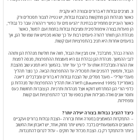
3. מציבים גבולות לא ברורים ובצורה לא עקבית
כאשר מנהלות הגן מתקשות בהצבת גבולות, יש נטייה לצבור תסכולים ורק
כאשר העניינים מחמירים בבחינת "הגיעו מים עד נפש" ו"ההורה עובר כל גבול!",
הן פועלות בצורה אימפולסיבית ומציבות גבולות בחמת זעם. למשל, כאשר
מנהלת הגן תוותר להורה פעמים רבות על כך שהוא מכפיש את שמו של הגן, אך
בפעמים אחרות היא תגיב בהתפרצויות זעם קשות.
ההורה נבהל, מתבלבל, אינו מבין את הגבול, חווה את חולשת מנהלת הגן ותוהה
לגבי ההמשך. מנהלת הגן נבהלת גם היא מעוצמת ההתפרצות, מנסה לפצות
את ההורה ומבלבלת אותו על ידי כך עוד יותר. בהמשך היא תמנע שוב מהצבת
הגבול, ותמשיך להפנים את תסכוליה עד ההתפרצות הבאה. כך נוצר תהליך
מעגלי שלילי – מעגל מסלים, של הצבת גבולות לא ברורים ומבלבלים. דיאנה
באומריינד (1995 Baumrind,) תיארה את תהליך ההתפרצות של מנהלות גן
כלפי הורי הגן המתרחש דווקא אצל מנהלות ותרניות. הן צוברות תחושות כעס
וחוסר אונים ואלה מובילות אותן בסופו של דבר להתפרצויות זעם קשות
ומפחידות.
כיצד להציב גבולות בצורה יעילה יותר?
– התמקדות המאמצים במטרה אחת וברורה –הצבת גבולות ברורים ועקביים
החשובים והמשמעותיים בלבד. כשיש יותר מחוק אחד, יש לאבחן את החשוב
ביותר ולהתמקד רק בו. הצבת מכלול של חוקים – עלול לגרום להתנגדות.