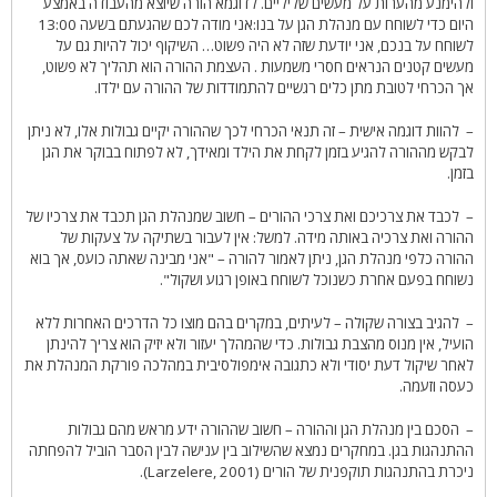
ולהימנע מהערות על מעשים שליליים. לדוגמא הורה שיוצא מהעבודה באמצע
היום כדי לשוחח עם מנהלת הגן על בנו:אני מודה לכם שהגעתם בשעה 13:00
לשוחח על בנכם, אני יודעת שזה לא היה פשוט… השיקוף יכול להיות גם על
מעשים קטנים הנראים חסרי משמעות . העצמת ההורה הוא תהליך לא פשוט,
אך הכרחי לטובת מתן כלים רגשיים להתמודדות של ההורה עם ילדו.
– להוות דוגמה אישית – זה תנאי הכרחי לכך שההורה יקיים גבולות אלו, לא ניתן
לבקש מההורה להגיע בזמן לקחת את הילד ומאידך, לא לפתוח בבוקר את הגן
בזמן.
– לכבד את צרכיכם ואת צרכי ההורים – חשוב שמנהלת הגן תכבד את צרכיו של
ההורה ואת צרכיה באותה מידה. למשל: אין לעבור בשתיקה על צעקות של
ההורה כלפי מנהלת הגן, ניתן לאמור להורה – "אני מבינה שאתה כועס, אך בוא
נשוחח בפעם אחרת כשנוכל לשוחח באופן רגוע ושקול".
– להגיב בצורה שקולה – לעיתים, במקרים בהם מוצו כל הדרכים האחרות ללא
הועיל, אין מנוס מהצבת גבולות. כדי שהמהלך יעזור ולא יזיק הוא צריך להינתן
לאחר שיקול דעת יסודי ולא כתגובה אימפולסיבית במהלכה פורקת המנהלת את
כעסה וזעמה.
– הסכם בין מנהלת הגן וההורה – חשוב שההורה ידע מראש מהם גבולות
ההתנהגות בגן. במחקרים נמצא שהשילוב בין ענישה לבין הסבר הוביל להפחתה
ניכרת בהתנהגות תוקפנית של הורים (Larzelere, 2001).