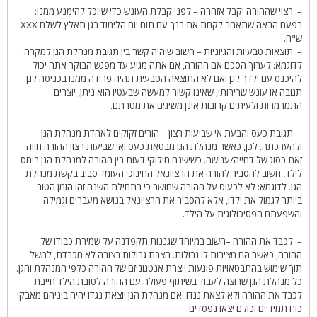
– רצוי שההורה יקבל אזהרה – לפני קבלת העונש כדי שיוכל להימנע ממנו:
בפעם הבאה שתאחר לקחת את בנך עם תום יום הלימוד בגן תאלץ לשלם XXX
ש"ח.
– תוצאות טבעיות והגיוניות – חשוב שיהיה קשר בין תגובת מנהלת הגן למקרה.
לדוגמא: לערוך הסכם אם ההורה, אם אתה מגיע עד מפגש הבוקר אתה יכול
להיכנס עם ילדך לגן ואם לא התוצאה הטבעית תהיה פרידה ממנו בכניסה לגן.
תגובה או עונש שרירותי, שאינו קשור למעשה שבעטיו הוא ניתן, יוצרים
התמרמרות ולעיתים קרובות אינן משיגים את מטרתם.
– תגובת כעס והבעת אי שביעות רצון – הורים זקוקים לאהדת מנהלת הגן
ולהערכתה. לכן, כאשר מנהלת הגן מבטאת כעס ואי שביעות רצון ההורה חווה
זאת כסוג של דחייה/ענישה. כשישנם חילוקי דעות בין ההורה למנהלת הגן ביחס
לילד, חשוב להסביר להורה את הרציונאל החינוכי העומד סביב בקשת מנהלת
הגן. לדוגמא: לא לכעוס על ההורה שחושב כי בתחילת השנה זהו הזמן הטוב
ביותר לגמול את ילדו, אלא להסביר את הרציונאל בנושא מעברים וגמילה
והשפעתם הפסיכולוגית על הילד.
– לכבד את ההורה –חשוב במיוחד שגננות תקפדנה על שמירת כבודו של
ההורה, כאשר הם מציבות לו גבולות. הצבת גבולות בצורה לא מכבדת, למשל
תוך שימוש בהתבטאויות פוגעות יוצרת אנטגוניזם של ההורה כלפי המנהלת והגן.
כל מנהלת הגן שרוצה לעבוד בשיתוף פעולה עם ההורה לטובת הילד חייבת
לכבד את ההורה ולא לצאת נגדו. אם מנהלת הגן יוצאת נגדו יהיה ביניהם מאבקי
כוח תמידיים וכולם יצאו נפסדים.