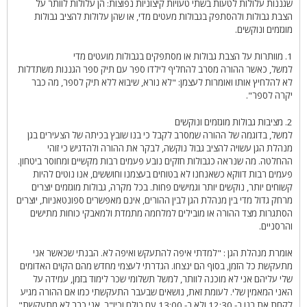
שגננות עלולות לטעות בשתי טעויות קיצוניות נפוצות: הן עלולות לוותר על
הצבת גבולות ולהסתפק בגבולות מעטים מדי, או שהן עלולות להציב גבולות
מוגזמים ונוקשים.
1. מוותרות על הצבת גבולות או מסתפקים בגבולות מועטים מדי
למשל, כאשר ההורה מסרב להחליף לילדו ספר עם תיק ספר הגננות משתדלות
לא להלחיץ אותו ואומרות לעצמן: "לא נורא, שיבוא ללא תיק לספר, מה כבר
יקרה לספר".
2. מציבות גבולות מוגזמים ונוקשים
למשל, בדוגמה של ההורה שמסרב לקבל כי בנו שובץ בכיתה של הצעירים בגן
מנהלת הגן עשויה להציב גבול נוקשה, לבקר את ההורה ולהדגיש כי זוהי
ההחלטה. מה שנראה כגבולות חזקים נובע פעמים רבות מקשיים ומחוסר ביטחון.
פעמים רבות דווקא כשאנחנו לא בטוחים בעצמנו וחוששים, אנו נוטים להיות
קשוחים יותר, נוקשים יותר וגמישים פחות. בכל מקרה, גבולות מוגזמים יוצרים
מרחק גדול מדי בין מנהלת הגן לבין ההורים, אינם מאפשרים ספונטאניות, יוצרים
הסתגרות מצד ההורה או מובילים למלחמה מתמדת ולמאבקי כוחות מתישים
והרסניים.
אומרת מנהלת הגן : "למדתי איפה להתעקש ואיפה לא. הבנתי שכאשר אני
מתעקשת כל הזמן, בסוף הם ינצחו. הגדרתי לעצמי מחדש מהם הקוים האדומים
שלי עליהם אני לא מוכנה לוותר, למשל תשלומי שכר לימוד בזמן, עמידה על
האני המאמין שלי. לעומת זאת, נושאים שבעבר התעקשתי כמו אם ההורה מגיע
לקחת את בנו ב- 12:30 ולא ב- 13:00 עם כולם וכיו"ב, אני כבר לא מתעקשת".