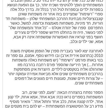
כמה שנים. ככל שהדיון הציבורי-תרבותי סביב מגוון המבנים
המשפחתיים הופך ללגיטימי ושכיח יותר, כך גם הופעת הנושא
בספרות ילדים ובספרות לגיל הרך בכלל זה. בדרך-כלל אלה
ספרי "רשימות" שמציינים בזה אחר זה משפחות שאינן
קונבנציונליות מבחינת ההרכב המשפחתי שלהן – משפחות חד
הוריות, חד מיניות, משפחות מאמצות וכדומה. למשל, כאשר
התפרסם
ספרו של יהודה אטלס – "כל אחד והמשפחה שלו"
לפני כעשור, היה זה בהחלט חידוש שספר לילדים צעירים
חושף בפני קוראיו את האפשרות שמשפחה אינה רק אבא,
אמא, שני ילדים וכלב.
לאחרונה יצא לאור בעברית ספרן של הופמן ואסקוית משנת
2010 (בתרגום אירית ארב) ובו חידוש נוסף. אמנם, גם ספר זה
בנוי באותו פורמט "רשימתי" (יש משפחות כאלה ומשפחות
אחרות…) אך היריעה שהספר פורס רחבה בהרבה מזו
שהורגלנו אליה בטקסטים לילדים. היוצרות אינן מסתפקות
בהרכבים משפחתיים שונים אלא מביאות אמירה עמוקה יותר
– על צורות חיים שונות, סגנונות חיים מגוונים ועל דפוסים
משפחתיים שונים.
הספר נפתח בהצהרה הבאה: "פעם, לפני שנים, רוב
המשפחות בספרים נראו ככה: אבא אחד, אמא אחת, ילד קטן
אחד, ילדה קטנה אחת, כלב אחד וחתול אחד." והאיור מוסיף
מידע רב על הסיטואציה המשפחתית – יש להם בית מקסים עם