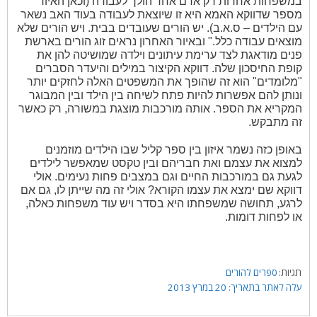
במשפחות אחרות רק אדם אחד הולך לעבודה (וכאן האיור
מספר שדווקא האמא היא זו שיוצאת לעבודה בעוד האב נשאר
עם הילדים – ס.א.ב). יש הורים שעובדים בבית. ויש הורים שלא
מוצאים עבודה כלל." ובאיור האחרון נראים זוג הורים בארשת
פנים מודאגת לצד ערימת עיתונים וילדה שמושיטה להן את
קופת החיסכון שלה. דווקא הקיצור במילים והיעדר הסברים
"מלומדים" הוא זה שהופך את המשפטים האלה לחזקים יותר
ונותן להם אפשרות להיות פתח לשיחה בין הילד ובין המבוגר
המקריא את הספר. אותה מורכבות מוצגת במשורה, רק כאשר
זה מתבקש.
באופן כזה נשמר איזון בין ספר קליל שבו הילדים מוזמנים
למצוא את עצמם ואת חבריהם ובין טקסט שמאפשר לילדים
לגעת גם במורכבות החיים וגם במצבים פחות נעימים. אולי
דווקא שם ימצא את עצמו הקורא? אולי זה מה שייתן לו, גם אם
לרגע, תחושה שמשפחתו היא בסדר ויש עוד משפחות כאלה,
או לפחות דומות.
תגיות
ספרים להורים
20 במרץ 2013