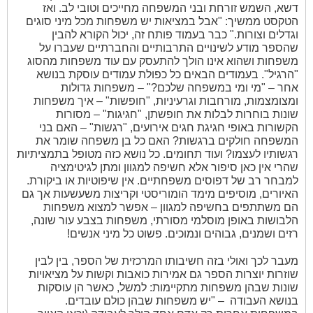
דשא, השמש זורחת ובני המשפחה מחייכים וטובי לב. ואז
הטקסט ממשיך: "אבל במציאות יש משפחות מכל מיני סוגים
וגדלים וצורות." כבר בעמוד פותח זה, יכול הקורא להבין
שהספר מודע לשינויים התרבותיים והחברתיים שעברו על
משפחות ושהוא אינו הולך להתעסק עם עוד משפחות מהסוג
"הרגיל". בעמודים הבאים כל כפולת עמודים עוסקת בנושא
אחר – "מי ומי במשפחה שלכם?" – משפחות גדולות
ומצומצמות, מורחבות וגרעיניות, "חופשות" – איך משפחות
שונות בוחרות לבלות את חופשתן, "חגיגות" – מסורות
הקשורות באופי חגיגת חגים אירועים, "רגשות" – האם בני
המשפחה חולקים ברגשות? האם כל בן משפחה שומר את
רגשותיו לעצמו? ועוד תחומים. כל נושא כזה מטופל בתמציתיות
שהרי אין כאן סיפור אלא חשיפה למגוון ומתן לגיטימציה
למבחר רב של דפוסים משפחתיים. אין שיפוטיות או ביקורת.
האיורים, מוסיפים מימד הומוריסטי וקריצות משעשעות אך גם
הם משתתפים בחשיפה למגוון – אפשר למצוא משפחות
הלבושות באופן מוסלמי מסורתי, משפחות בצבע עור שונה,
רזים ושמנים, גבוהים ונמוכים. פשוט כל מיני אנשים!
מעבר לכך ואולי בזה חשיבותו המרכזית של הספר, בין לבין
שוזרות יוצרות הספר גם אמירות כואבות וקשות על מציאויות
שונות שבהן משפחות מתקיימות: למשל, כאשר הן עוסקות
בנושא העבודה
– "יש משפחות שבהן כולם עובדים.