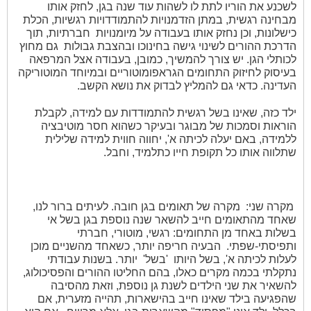
לשכנע את הוריו לתת לו לשהות עוד שנה בגן, לחזק אותו
מבחינה רגשית, במתן הזדמנויות להתמודדויות רגשיות, הכלת
כישלונות, וכן נחזק אותו בעבודה על מיומנויות
חברתיות, תוך
הדרכת ההורים לשינוי גישה בחינוכו ובהצבת גבולות
גם מחוץ
לכותלי הגן. יש צורך להמשיך, כמובן, בעבודה אצל המרפאה
בעיסוק לחיזוק התחומים הגראפומוטוריים ובמיוחד המוטוריקה
העדינה. כדאי גם להמליץ לבדוק את נושא הקשב.
ילד כזה, שאינו בשל רגשית להתמודדות עם למידה, לקבלת
הוראות וסמכות של מבוגר ובעיקר כשהוא חסר מוטיבציה
ללמידה, באם יעלה לכיתה א', יחווה חווית למידה שלילית
שתלווה אותו כל תקופת חייו כתלמיד, וחבל.
מקרה שני:
מקרה של תאומים בגן חובה. לעיתים ברור לנו,
שאחד מהתאומים חייב להשאר שנה נוספת בגן בשל אי
בשלות באחד מן התחומים: רגשי, מוטורי, חברתי
ותפיסתי-שפתי.
הבעיה חריפה יותר, כשאחד מהשניים מוכן
לעלות לכיתה א', בשל היותו
'בשל'
יותר. בשנות עבודתי
נתקלתי בכמה מקרים כאלו, בהם החליטו ההורים והפסיכולוג,
להשאיר את שני הילדים לשנת גן נוספת, וזאת מהסיבה
שהפגיעה בילד שאינו חייב בהישארות, תהייה מזערית, אם