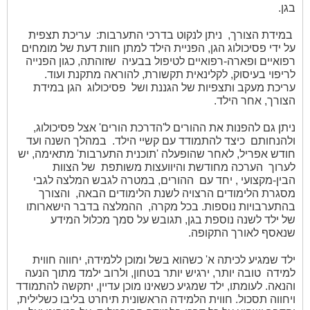
בגן.
במידת הצורך,
ניתן לנקוט בדרכי התערבות:
עריכת תצפית
על ידי פסיכולוג הגן, הפניית הילד למתן חוות דעת של מומחים
רפואיים ופארה-רפואיים לטיפול בבעיה
שזוהתה, כגון הפנייה
לריפוי בעיסוק, לקלינאית תקשורת, להוראה מתקנת ועוד.
עריכת מעקב ותצפיות של הגננת ושל
פסיכולוג
הגן במידת
הצורך, אחר הילד.
ניתן גם להפנות את ההורים ל'הדרכת הורים' אצל פסיכולוג,
ולהנחותם
כיצד להתמודד עם קשיי הילד. במהלך השנה ועד
חודש אפריל, לאחר שהופעלה 'תוכנית התערבות' מתאימה, יש
לערוך
הערכה מחודשת והיוועצות משותפת
של הצוות
הבין-מקצועי , יחד עם
ההורים, במטרה לגבש המלצה לגבי
מסגרת הלימודים הרצויה לשנת הלימודים הבאה,
והצורך
בהתערבויות נוספות. בכל מקרה,
ההמלצה בדבר הישארותו
של ילד לשנה נוספת בגן, תגובש על סמך מכלול המידע
שנאסף לאורך התקופה.
ילד שמגיע לכיתה א' כשהוא בשל ומוכן ללמידה, יחווה חווית
למידה
טובה יותר, ירגיש יותר בטחון, ולרוב ילמד מתוך הנעה
והנאה. לעומתו, ילד שמגיע כשאינו מוכן עדיין, יתקשה להתמודד
ויחווה תסכול. חווית הלמידה הראשונית תיחרט בליבו כשלילית,