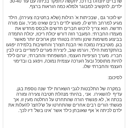
שדברים יתנהלו בדרכו, יתקשה לתפקד בכיתה עם עוד 30-40
ילדים, להקשיב למבוגר ולמלא כמה הוראות ברצף.
יש לזכור גם , שבכיתות א' רגילות (שלא בחטיבה צעירה), הילד
מגיע למרחב חדש לו, פוגש ילדים רבים שאינו מכיר, וגם מורה
חדשה. הוא צריך לרכוש חברים חדשים ולבסס מחדש את
מעמדו החברתי. המעבר הזה דורש יכולת ריכוז, יכולת התמדה
בביצוע משימות שינון וחזרה בטווחי זמן ארוכים יותר מאשר
בגן. מוטיבציה נמוכה ואי הבנת הצורך והחשיבות בלמידה יפגעו
בהתקדמות הילד, ויגרמו שוב, ליצירת פערים לימודיים בינו לבין
חבריו.
מערך הציפיות העצמי, המשפחתי והחברתי, יגרום לילד
להיות מתוסכל ובעל הערכה עצמית נמוכה, ויפגע בו ובדימוי
העצמי והחברתי שלו.
לסיכום:
במקרה של התלבטות לגבי השארות ילד שנה נוספת בגן,
עדיף
להשאירו.
אני , בהיותי מנהלת חטיבה צעירה ומורה
בכתה א', לא פגשתי הורה שהתחרט על החלטה מעין זו. אך
פגשתי הורים רבים אחרים שהתחרטו על ש'לחצו' להעלות את
ילדם לכיתה א' אף שאובחן כילד אשר 'אינו בשל' דיו לכך.