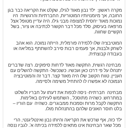
מקרה ראשון:
ילד נבון מאוד לגילו, שקלט את הקריאה כבר בגן
החובה, אך מיומנויותיו המוטוריות, החברתיות והרגשיות
היו
נמוכות מאוד יחסית למצופה מבני גילו. היה עדיין מטופל אצל
מרפאה בעיסוק, סלד מכל דבר הקשור לכתיבה או ציור, בשל
הקשיים שחווה.
המוטיבציה שלו ללמידה פורמלית, הייתה נמוכה. הוא אהב
לשחק ולבנות, אך פעמים רבות סירב להשתתף במליאה או
בעבודה קבוצתית.
מבחינה רגשית, התקשה מאוד לדחות סיפוקים. רצה שדברים
יתנהלו על פי דרכו כאן ועכשיו. כשנכשל- התקשה להשלים עם
העניין. טווח הקשב שלו היה מאוד קצר. דבר זה והמוטיבציה
הנמוכה לא אפשרו לו להתחיל משימה ולסיימה.
מבחינה
חברתית- ניסה לכפות את דעתו על חבריו ולשלוט
במתרחש. כשהיה מתוסכל , השתמש לעיתים באלימות.
התקשה לקבל מרות וסמכות ממבוגרים. כשהיה
עם הוריו –
בלט חוסר האונים שלהם בהתנהלות מולו.
ילד כזה, אף שרכש את הקריאה והיותו נבון ואינטליגנטי, הרי
מכל שאר הבחינות אינו מתאים ללמידה בכיתה א'. לגביו ננסה