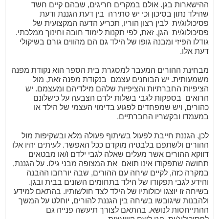
ההישארות בגן. אולם במקרים חריגים, שבהם קיים חשד
שהילד נתון בסיכון וכי יש סתירה
בין דעת הגננת ודעת
פסיכולוג/ית
לבין רצון הוריו, תכריע הדעה המקצועית של
פסיכולוג/ית
הגן, זאת, לפי תקנות לימוד חובה וחינוך ממלכתי.
גודלו הפיזי ומבנה גופו של הילד גם הם מהווים גורם בשיקולי
דעת אלו.
מבחינת ההורים המעבר למסגרת בית הספר הוא נקודת מפנה
משמעותית. יש הבוחנים עצמם
בנקודת מפנה זאת, מול
הציפיות החברתיות והציפיות שלהם מילדיהם ומעצמם. יש
הרואים
בספקות לגבי בשלות ילדם הצבעה על כישלונם
כהורים, ויש שמפחדים לפגוע בדימוי העצמי של הילד או
במעמדו ובקשריו החברתיים.
לכן, הגננת חייבת לפעול בשיתוף פעולה מלא ובשקיפות מול
ההורים ולשתפם בלבטיה מוקדם ככל האפשר. לעיתים יהיו אלו
דווקא ההורים אשר מעלים שאלה לגבי ילדם ו/או מבטאים
תחושה שתפקודו אינו תואם
את המצופה מבני גילו. על הגננת,
במקרה כזה, לקיים שיחה עם ההורים, שבה יורחבו ההבנה
והידע לגבי תפקודו של הילד בתחומים השונים בבית ובגן.
בשיחה זו יוצגו יכולותיו של הילד לצד חולשותיו. בהתאם למידע
ולהבנות שיגובשו בשיחה בין הגננת להורים, יוחלט על המשך
ההתייחסות לנושא. בהתאם לצורך תיעשה פנייה גם