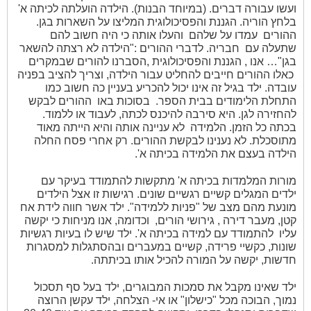
ועשו עבורה דברים. (במיוחד הבנות). הילדה הועלתה לכיתה א'
בלחץ הוריה. הגננת והפסיכולוגית המליצו על השארות בגן.
ההורים
עמדו על שלהם
והעלו אותה כי היה חשוב להם
שתעלה עם
חבריה. לדברי ההורים :"הילדה לא רצתה להשאר
בגן"… אנו , הגננת והפסיכולוגית ,הסברנו להורים שבמקרים
כאלו ההורים חייבים להחליט עבור הילדה, וצריך להציב בפניה
עובדה. ילד בגיל זה אינו יכול להכריע בעניין כה חשוב כמו
התחלת הלימודים בבית הספר.
בסוכות באו
ההורים לבקש
להחזירה לגן. היא סירבה להיכנס לכתה, לעבוד או ללמוד.
בכתה כל הזמן. הלמידה
לא עניינה אותה והיא הייתה מאוד
מתוסכלת. לא נענינו לבקשת ההורים. רק אחרי פסח החלה
הילדה בעצם את הלמידה בכיתה א'.
מורות המלמדות בכיתה א' מתקשות להתמודד בעיקר עם
ילדים המגלים קשיים רגשיים שונים. רגישות זו אצל הילדים
מונעת מהם מצב של "פניות ללמידה". ילד אשר חווה לידת אח
קטן, מעבר דירה , גירושי הורים,
וכדומה, אנו מניחות כי יקשה
עליו
להתמודד עם למידה בכיתה א'. ילד שיש לו בעיות רגשיות
שונות, כקשיי פרידה, קשיים במעברים ובהסתגלות למסגרות
חדשות, יקשה על המורה להכיל אותו בכיתתה.
ילד שאינו מקבל את סמכות המבוגרים, ילד בעל סף תסכול
נמוך, הבוכה מכל "כישלון" או אי- הצלחה, ילד עקשן הרוצה