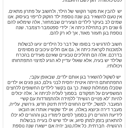
לפסיכולוג/ית
הגן לשם היוועצות.
יש
להבין את מקור הקושי של הילד, ולחשוב על פתרון מתאים.
אין טעם להשאיר בגן שנה נוספת ילד הזקוק לריפוי בעיסוק. אנו
שמים לב בעיקר לילדים הצעירים שבמחזור, אלה שימלאו להם
6 שנים רק בתחילת כיתה א': ילידי ספטמבר-דצמבר. שנה
נוספת בגן תעזור מאוד, אך לא רק להם.
חשוב להדגיש כי בסופו של דבר כל הילדים יגיעו לבשלות
ולמוכנות לקראת כיתה א', גם אם חלים עיכובים מסוימים
בדרכם. אלה הם תהליכים טבעיים שאינם מעידים בהכרח
שלילד יש בעיה, אלא שאולי עדיין לא הגיע למיצוי התפתחותו
ויכולותיו.
יש לשקול להשאיר בגן אותם ילדים, שבאופן עקבי,
התפתחותם הייתה איטית יחסית לבני גילם, כגון פגים או ילדים
שסבלו ממחלות קשות. כך גם בקשר לילדים החשופים ללחצים
המשפיעים על תפקודם
בסמוך לעליה לכיתה א'. אלה יכולים
להיות "לא פנויים רגשית" ללמידה ולהתמודדות עם קשיי
המעבר. למשל, ילדים החווים לידת תינוק חדש, גירושין, עלייה,
מעבר דירה וכיוצא באלה,
או ילד שקשייו אותרו או הובאו
לידיעת ההורים רק בסמוך לסיום לימודיו בגן וההורים לא יכלו
להתארגן בזמן למתן סיוע, או ילד שיש לו בעייה בבשלות
הרגשית- חברתית. כל אלה,טוב יהיה אם יישארו שנה נוספת