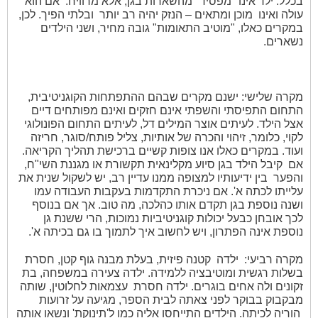
בכלל. ילד אינו "מפסיד" מהשארות בגן, אלא מרוויח.
אם הוא
עולה ואינו
מוכן ומתאים – הנזק יהיה רב יותר
ובלתי הפיך. לכן,
במקרים כאלו, "מוטיב התאומות" גובה מחיר, ושני הילדים
נשארים.
מקרה שלישי: ישנם מקרים שבהם ההתפתחות הקוגניטיבית,
התחום התפיסתי והשפתי אינם חזקים ואינם מפותחים דיים
אצל הילד. לעיתים אוצר המילים דל, לעיתים התחום הפונולוגי
לקוי, כלומר, זיהוי והכרה של אותיות, צליל פותח/סוגר, חריזה
ועוד. במקרים כאלו אנו צופות קשיים ברכישת תהליך הקריאה.
אם
קיבל הילד בגן סיוע מקלינאית תקשורת או מגננת השי"ח,
והפער
בין ידיעותיו למצופה ממנו עדיין רב, יש לשקול שנית את
עלייתו לכתה א'. אם ניכרת התקדמות בעקבות העבודה עמו
ושנה נוספת בגן תקדם אותו כהלכה, מה טוב. אך אם בנוסף
לכך אובחן כבעל יכולות קוגניטיביות נמוכות, הרי ששנת גן
נוספת אינה הפתרון, ויש לחשוב איך לתמוך בו גם בכיתה א'.
מקרה רביעי:
ילדה
קטנה פיזית, בעלת מבנה גוף קטן, חסרת
בשלות רגשית ומוטיבציה ללמידה. ילדה צעירה במשפחה, בת
זקונים ולה אחים בוגרים. ילדה חסרת
עצמאות לחלוטין, שותה
מבקבוק בבוקר לפני צאתה לבית הספר, מגיעה על זרועות
הוריה לכיתה. הילדים התייחסו אליה כמו ל'תינוקת' ונשאו אותה