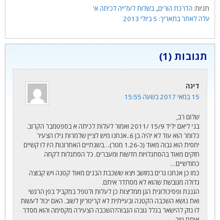
תגיות
,
הדרכת הורים
בשלות לעלייה לכיתה א'
5 ביולי 2013
תגובות (1)
דינה
15 במאי 2017 בשעה 15:55
שלום רב,
בני ליאם יליד 15/9 /2011 ואמור לעלות לכיתה א בספטמבר הקרוב.
כלומר הוא עוד לא יהיה בן 6..אנחנו מיש לציין שלמרות גילו הצעיר
יחסית הוא גבוה מאוד (כ-1.26 מטר)…בשנתיים האחרונות היו לו קשיים
חזקים מאוד בהסתגלויות חדשות ומעברים. כל הסתגלות לקחה
כחודשיים…
כמו כן אנחנו גרים במושב ויצא ששכבת הבנים מאוד קטנה ויש קבוצה
גדולה מגובשת שהוא לא מסתדר איתם.
הגננת ופסיכולוגית הגן ממליצות כן לעלות ולטפל במקביל בפן הרגשי
ואת נושא השכבה הקטנה ובעייתית לא קריטריון לשוב. האם יכול לעשות
לו נזק להישאר בגלל גובהו הגבוה?השכבה הצעירה מקסימה והוא מסדר
איתם טוב.