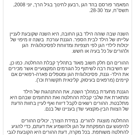
המאמר פורסם בהד הגן ,רבעון לחינוך בגיל הרך, יוני 2008,
תשס"ח, עמ' 28-30.
השנה שבה שוהה הילד בגן החובה, היא השנה שקובעת לעניין
עלייתו של הילד לבית הספר. הגננת עורכת
בשנה זו מיפוי של
יכולות לילדי הגן לפי תצפיות ומדווחת לפסיכולוג/ית
הגן
ולהורים על כל בעיה או חשש.
ההורים הם חלק חשוב מאוד בתהליך קבלת ההחלטה. כמו כן,
יש חשיבות רבה לשיתוף כל הגורמים המקצועיים אשר מכירים
את הילד- גננת, פסיכולוג/ית הגן ומטפלים פארה-רפואיים אם
קיימים (מרפאים בעיסוק, קלינאית תקשורת וכו').
הגננת מתעדת במהלך השנה, את ההתנהגות של הילד
ומתארת את שלבי קבלת ההחלטה ואת התחומים שבהם היא
מתלבטת. ההורים רשאים לקבל דיווח ואף לעיין בחוות הדעת
של הצוות הבין-מקצועי שדן בעניינו של בנם.
ההחלטה מוצגת
להורים. במידת הצורך, יכולים ההורים
להיפגש עם המפקחת על הגן ולהשמיע את דעתם, כדי להגיע
להחלטה משותפת. בכל מקרה, דעת ההורים היא הקובעת לגבי