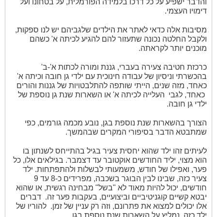
והדבר ישפיע על כל דרכו בלמידה הפורמלית, על בטחונו ועל
דימויו העצמי.
מסיבות אלה כדאי לאתר את הילדים שלגביהם יש לנו ספקות,
ולקבל החלטה נכונה שתעזור להם להגיע לכיתה א' כשהם
מוכנים יותר לקראתה.
כרכזת חטיבה צעירה בעברי, גננת ומורה לכתות א'-ב'
בהכשרתי וניסיון של עבודה חינוכית עם ילדי גן חובה וכיתה א'
כאחד, מזה שנים, הייתי שותפה להתלבטויות של גננות והורים
כאחד, לגבי
העלייה לכיתה א' או השארות שנת גן נוספת של
ילדי גן חובה.
הצורך בהשארות שנת נוספת בגן, נובע מכמה גורמים, כפי
שמתבטא הדבר בסיפורי המקרים שבהמשך.
לעיתים זהו ילד שהוא יחסית צעיר בגיל בהתייחס לשנתון בו
הוא מצוי, יליד החודשים אוקטובר עד דצמבר. בגילאים אלו, כל
פער, ואפילו של חודש, משמעותי לבשלות ולהתפתחות. ילד
צעיר כזה, שבינו לבין הבוגר בשכבה, מפרידים כ-8 עד 9
חודשים, יכול להיות מאוד לא "בשל" מבחינה רגשית, או שהוא
יבטא קשיים קוגניטיביים וביצועיים, בעקבות פער זה.
דברים
אלו יכולים למצוא את פתרונם, וזה רק עניין של זמן.
להוריו של
ילד כזה, נמליץ על השארות שנת נוספת בגן .