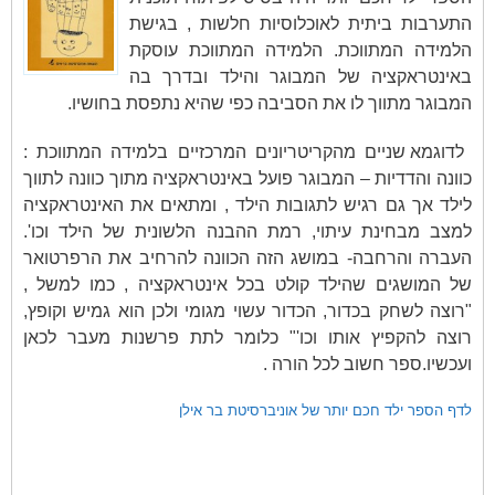
התערבות ביתית לאוכלוסיות חלשות , בגישת
הלמידה המתווכת. הלמידה המתווכת עוסקת
באינטראקציה של המבוגר והילד ובדרך בה
המבוגר מתווך לו את הסביבה כפי שהיא נתפסת בחושיו.
לדוגמא שניים מהקריטריונים המרכזיים בלמידה המתווכת :
כוונה והדדיות – המבוגר פועל באינטראקציה מתוך כוונה לתווך
לילד אך גם רגיש לתגובות הילד , ומתאים את האינטראקציה
למצב מבחינת עיתוי, רמת ההבנה הלשונית של הילד וכו'.
העברה והרחבה- במושג הזה הכוונה להרחיב את הרפרטואר
של המושגים שהילד קולט בכל אינטראקציה , כמו למשל ,
"רוצה לשחק בכדור, הכדור עשוי מגומי ולכן הוא גמיש וקופץ,
רוצה להקפיץ אותו וכו'" כלומר לתת פרשנות מעבר לכאן
ועכשיו.ספר חשוב לכל הורה .
לדף הספר ילד חכם יותר של אוניברסיטת בר אילן