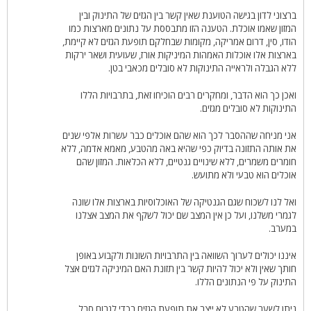
ברצוני לדון בגישה הטוענת שאין קשר בין הגזים של התינוק ובין
המזון שאמו אוכלת. הטענה הזו מתבססת על נתונים מארצות כמו
הודו, סין, דרום אמריקה, מקומות שבחלקם תופעת הגזים לא קיימת,
בארצות אלו אוכלות האמהות המיניקות אורז, שעועית ושאר ירקות
ללא הגבלה ולראייה התינוקות לא סובלים מכאבי בטן.
ואכן כך הוא הדבר, ומחקרים רבים הוכיחו זאת, בתרבויות הללו
התינוקות לא סובלים מגזים.
אני מניחה שההסבר לכך הוא שהם אוכלים כבר עשרות אלפי שנים
את אותה התזונה בדיוק כפי שהיא באה מהטבע, מאמא אדמה, ללא
חומרים משמרים, ללא שינויים גנטיים, ללא הכלאות. המזון שהם
אוכלים הוא טבעי ולא מתועש.
ואל לנו לשכוח שגם הגנטיקה של האוכלוסיות בארצות אלו שונה
לגמרי משלנו, ועל כן אין המצב שם יכול לשקף את המצב אצלנו
במערב.
איננו יכולים לערוך השוואה בין התרבויות השונות ולקבוע באופן
חותך שאין ולא יכול להיות קשר בין תזונת האם המיניקה לגזים אצל
התינוק על פי הנתונים הללו.
ניתן לשער שהטבע לא ייצר את תופעת הגזים בכדי לגרום סבל