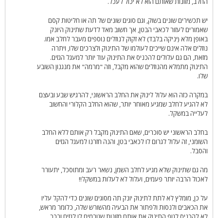
החלב, מזונות שאותם הוא לא יכול לעכל.
יש תכשירים שונים בשוק, וגם סוגים שונים של תה או חליטות קסם
שאמורים לעזור לכאבי הבטן, אך חשוב מאד לדעת שתינוק היונק
באופן מלא (יניקה בלבד) לא זקוק לנוזלים נוספים מעבר לחלב אמו.
נוזלים אלה אינם שייכים לעולמו של התינוק ולצרכים שלו, ויתרה
מזאת, הם גם עלולים להכניס את התינוק עוד יותר למעגל הגזים.
התינוק מתמלא מהנוזלים שהוא מקבל, וזה "מרמה" את מנגנון השובע
שלו.
במקרה כזה הוא עלול לינוק את החלב הראשוני, להרגיש שבע ובעצם
לא להגיע לחלב שמגיע מאוחר יותר, שהוא החלב הקלורי והחשוב
לעלייה במשקל.
בחלב הראשוני יש סוכרים, שאם התינוק מקבל רק אותם ללא החלב
השומני, זה עלול לגרום לו לכאבי בטן, והנה חזרנו למעגל הגזים
והסבל.
מה גם שתינוק שלא מגיע לחלב השמן, נשאר רעב ומתוסכל, יתעורר
לאכול הרבה יותר פעמים, ועלול לא לעלות במשקל!!
על כן, מומלץ לא לתת לתינוק יונק תה מסוגים שונים כדי להקל עליו
את הכאבים ולנסות ולפתור את הבעיה מהשורש שלה, כלומר מראש,
לא להכניס לגוף התינוק את אותם מזונות שגורמים לו לגזים ובכך