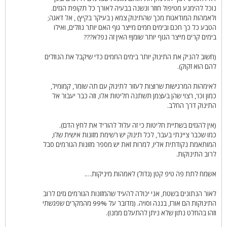
נוכל להימנע מטיפול חוזר ונשנה בבעיה לאורך כל תקופת הגזים.
ולאמהות המודאגות מכך שהתינוק צמא ( בעיקר בקיץ) , אל דאגה;
הטבע כל כך חכם ובימים חמים מייצר גוף האם יותר נוזלים, ואילו
בימים קרים מייצר הגוף יותר שומן!! האין זה נפלא???
(חשוב להניק את התינוק יותר בימים החמים כדי שיקבל את הנוזלים
להם הוא זקוק).
לאימהות המרגישות שרוצות לעזור לתינוק עם תה שומר, קמומיל,
כמון וכו', רצוי שהן בעצמן תשתנה חליטות אלו, וזה כבר יעבור אל
התינוק דרך החלב.
(אין להגזים בשתיית חליטות כי זה עלול להוריד את לחץ הדם).
כמו שכבר ציינתי בעבר, לכל תינוק יש רשימת מזונות אישית שלו,
המותאמת נקודתית אליו, למרות זאת יש מספר מזונות הגורמים סבל
לרוב התינוקות.
אשמח לתת פה טיפ קטן (גדול) לאמהות מיניקות….
לאור הנתונים בשטח, אני יכולה להעיד שהמזונות הגורמים גזים לרוב
התינוקות הם אורז, בננה וסויה. (מדובר על 99% מהמקרים שפגשתי
וזהו בהחלט נתון שלא ניתן להתעלם ממנו).