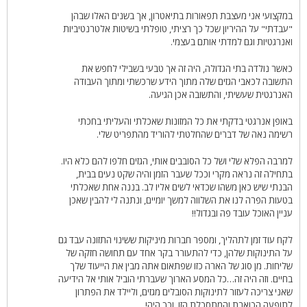
במקצועי אני מעצבת תפאורות בתיאטרון, אך בשנים האלו שבהן
"עבדתי" על ההיריון שכל כך רציתי, טופלתי בשיטות אלטרנטיביות
ואנרגטיות וגם למדתי אותם בעצמי.
כאשר נולדה בתי הגדולה, היה זה אך טבעי בשבילי לחפש את
התשובה לכאבי הגזים שלה מתוך הידע שרכשתי ומתוך העבודה
האנרגטית שעשיתי, והתשובה אכן הגיעה.
באופן אנרגטי בדקתי את כל המזונות שאכלתי והעליתי בחכתי
רשימה נאה של דברים שהחלטתי להוריד מהתפריט שלי.
למרבה הפלא שלי ושל כל הסובבים אותי, הגזים חלפו להם כלא היו.
בתחילה זה נראה מקרי וככל שעבר הזמן והיה שקט נעים בבית,
הבנתי שיש כאן משהו שכדאי לשים אליו לב. בננה אחת שאכלתי
בטעות הפרה לנו את השלווה למשך יומיים, ונתנה לי להבין שאכן
עניין האוכל עובד פה ובגדול!!
לקח עוד זמן לתהליך, ומספר חברות מיניקות ששינוי התזונה עבד גם
על התינוקות שלהן, כדי להתעורר בקר אחד עם תחושה חזקה של
שליחות. מן סוג של הארה כזו שפתאום אתה מבין את הייעוד שלך
בחיים. וזה היה זה…כל המסע הארוך שעברתי הוביל אותי אל הידיעה
שאני צריכה לעזור לתינוקות הסובלים מגזים, וליילד את הפתרון
לתופעה הכואבת והמתסכלת הזו. וכך היה!