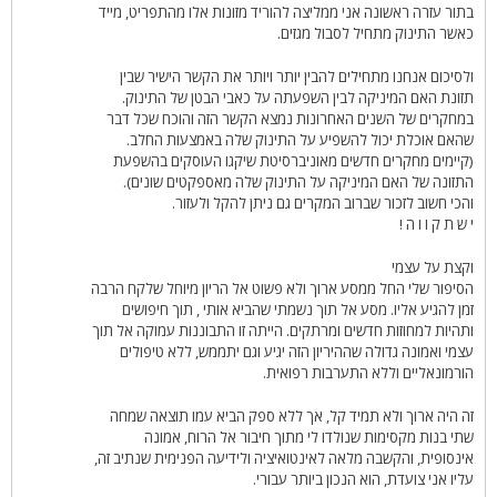
בתור עזרה ראשונה אני ממליצה להוריד מזונות אלו מהתפריט, מייד
כאשר התינוק מתחיל לסבול מגזים.
ולסיכום אנחנו מתחילים להבין יותר ויותר את הקשר הישיר שבין
תזונת האם המיניקה לבין השפעתה על כאבי הבטן של התינוק.
במחקרים של השנים האחרונות נמצא הקשר הזה והוכח שכל דבר
שהאם אוכלת יכול להשפיע על התינוק שלה באמצעות החלב.
(קיימים מחקרים חדשים מאוניברסיטת שיקגו העוסקים בהשפעת
התזונה של האם המיניקה על התינוק שלה מאספקטים שונים).
והכי חשוב לזכור שברוב המקרים גם ניתן להקל ולעזור.
י ש ת ק ו ו ה !
וקצת על עצמי
הסיפור שלי החל ממסע ארוך ולא פשוט אל הריון מיוחל שלקח הרבה
זמן להגיע אליו. מסע אל תוך נשמתי שהביא אותי , תוך חיפושים
ותהיות למחוזות חדשים ומרתקים. הייתה זו התבוננות עמוקה אל תוך
עצמי ואמונה גדולה שההיריון הזה יגיע וגם יתממש, ללא טיפולים
הורמונאליים וללא התערבות רפואית.
זה היה ארוך ולא תמיד קל, אך ללא ספק הביא עמו תוצאה שמחה
שתי בנות מקסימות שנולדו לי מתוך חיבור אל הרוח, אמונה
אינסופית, והקשבה מלאה לאינטואיציה ולידיעה הפנימית שנתיב זה,
עליו אני צועדת, הוא הנכון ביותר עבורי.