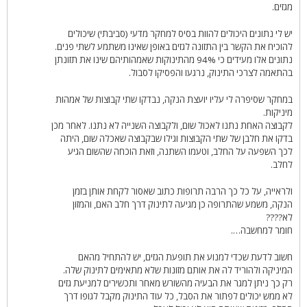
מגזים.
יש לי נתונים היכולים להוות בסיס למחקר מדעי (סביבתי) שיכולים
להוכיח את הקשר בין התזונה לגזים באופן שאינו משתמע לשתי פנים.
נתונים אלו מעידים כי 94% מהתינוקות שאמהותיהם שינו את תזונתן
בהתאמה לצרכי התינוק, נרגעו והפסיקו לסבול.
במחקר שסיפרה לי עליו יועצת הנקה, נבדקו שתי קבוצות של אמהות
מיניקות.
לקבוצה האחת נתנו לאכול שום, ולקבוצה השנייה לא נתנו. לאחר מכן
בדקו את חלבן של שתי הקבוצות וגילו שבקבוצה שאכלה שום, היתה
לכך השפעה על החלב, וטעמו השתנה, וזאת הוכחה שהשום הגיע
לחלב.
ולראייה, על כל כך הרבה תרופות כתוב שאסור לקחת אותן בזמן
הנקה, משמע שהתרופה כן מגיעה לתינוק דרך חלב האם, והמזון
לא????
חומר למחשבה….
חשוב לדעת שכדי למנוע את תופעת הגזים, יש להתחיל מהאם
המיניקה ולהוריד לה את אותם מזונות שלא מתאימים לתינוק שלה.
רק כך ניתן למגר את הבעיה מהשורש מאחר ותכשירים למניעת גזים
לא ממש יכולים לפתור את הסבל, כל עוד התינוק מקבל לגופו דרך