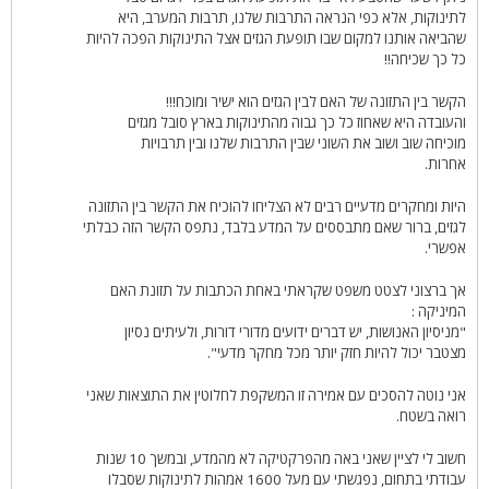
לתינוקות, אלא כפי הנראה התרבות שלנו, תרבות המערב, היא
שהביאה אותנו למקום שבו תופעת הגזים אצל התינוקות הפכה להיות
כל כך שכיחה!!
הקשר בין התזונה של האם לבין הגזים הוא ישיר ומוכח!!!
והעובדה היא שאחוז כל כך גבוה מהתינוקות בארץ סובל מגזים
מוכיחה שוב ושוב את השוני שבין התרבות שלנו ובין תרבויות
אחרות.
היות ומחקרים מדעיים רבים לא הצליחו להוכיח את הקשר בין התזונה
לגזים, ברור שאם מתבססים על המדע בלבד, נתפס הקשר הזה כבלתי
אפשרי.
אך ברצוני לצטט משפט שקראתי באחת הכתבות על תזונת האם
המיניקה :
"מניסיון האנושות, יש דברים ידועים מדורי דורות, ולעיתים נסיון
מצטבר יכול להיות חזק יותר מכל מחקר מדעי".
אני נוטה להסכים עם אמירה זו המשקפת לחלוטין את התוצאות שאני
רואה בשטח.
חשוב לי לציין שאני באה מהפרקטיקה לא מהמדע, ובמשך 10 שנות
עבודתי בתחום, נפגשתי עם מעל 1600 אמהות לתינוקות שסבלו