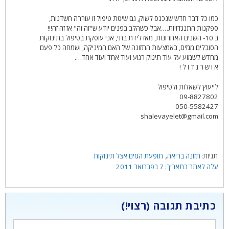
כמו כל דבר חדש שנכנס לשוק, גם שיטת טיפול זו עוררה חשדנות,
ספקנות התנגדויות….אבל כשהלב בפנים יודע ש"זה זה" אז זה זה!!!
ב 10- השנים האחרונות, מאז לידת בתי, אני עוסקת בטיפול בתינוקות
הסובלים מגזים, באמצעות התזונה של האם המיניקה, ושמחה כל פעם
מחדש לשמוע על עוד תינוק רגוע ועוד אחד ועוד אחד….
א ו ש ר ג ד ו ל !
לייעוץ לשאלות ולטיפול
09-8827802
050-5582427
shalevayelet@gmail.com
תגיות
,
תזונה בריאה
תופעת הגזים אצל תינוקות
7 בפברואר 2011
כתיבת תגובה
תגובה