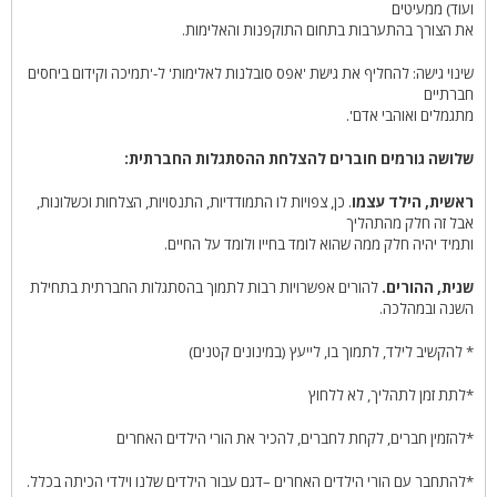
ועוד) ממעיטים
את הצורך בהתערבות בתחום התוקפנות והאלימות.
שינוי גישה: להחליף את גישת 'אפס סובלנות לאלימות' ל-'תמיכה וקידום ביחסים
חברתיים
מתגמלים ואוהבי אדם'.
שלושה גורמים חוברים להצלחת ההסתגלות החברתית:
ראשית, הילד עצמו
. כן, צפויות לו התמודדיות, התנסויות, הצלחות וכשלונות,
אבל זה חלק מהתהליך
ותמיד יהיה חלק ממה שהוא לומד בחייו ולומד על החיים.
שנית, ההורים.
להורים אפשרויות רבות לתמוך בהסתגלות החברתית בתחילת
השנה ובמהלכה.
* להקשיב לילד, לתמוך בו, לייעץ (במינונים קטנים)
*לתת זמן לתהליך, לא ללחוץ
*להזמין חברים, לקחת לחברים, להכיר את הורי הילדים האחרים
*להתחבר עם הורי הילדים האחרים –דגם עבור הילדים שלנו וילדי הכיתה בכלל.