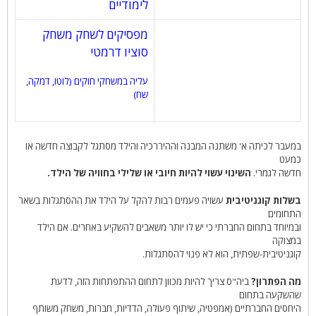
לימודיים
מפסיקים לשחק משחק
סוציו דרמטי
עליה במשחקי חוקים (לוטו, דמקה,
שח)
במעבר לכיתה א' משתנה המבנה וההיררכיה והילד מסתגל לקבוצה חדשה או
כמעט
חדשה לגמרי.
השינוי עשוי להיות חיובי או שלילי בחוויה של הילד.
בשלות קוגניטיבית
עשויה פעמים רבות להקל על הילד את ההסתגלות בשאר
התחומים
ובמיוחד בתחום החברתי כי יש לו יותר משאבים להשקיע באחרים. אם הילד
במצוקה
קוגניטיבית-שפתית, הוא לא פנוי להסתגלות.
מה הפתרון?
ביה"ס צריך להיות מכוון לתחום ההתפתחות הזה, לדעת
שהשקעה בתחום
היחסים החברתיים (אמפטיה, שיתוף פעולה, הדדיות, חברות, משחק משותף