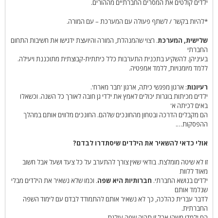
ילדים קולטים את המסרים החברתיים מההורים.
*להיות בקשר / לשתף פעולה עם המערכת – עם המורה.
שלישית, המערכת
. רצוי שהמנהלת, המורה והיועצת ידגישו את חשיבות התחום
החברתי
בעיניהן. להשקיע בתכנית התערבות כלל כיתתית-קבוצתית מתוכננת ויעילה.
ללמד מיומנויות, ללמד אמפטיה.
רעיונות
: ארגון מפגשי כיתה, ארגון 'חבר מארח'.
ילדים מכיתות בוגרות יכולים לאמץ את ילדי גן חובה לאורך כל השנה. וכשאלו
באים לכיתה א'
הם מקבלים הדרכה ובטחון מהחונכים שלהם. החונכים מלווים אותם במהלך
ההפסקות….
אולי כדאי להשאיר את הילדים שיסתדרו לבדם?
זו לא שיטה מומלצת. בודאי שאין צורך להתערב על כל צעד ושעל אבל חשוב
מאוד ללוות
ילדים בנושא החברתי.
חברותיות היא שפה
. וכמו שלא נשאיר את הילדים מבלי
שנלמד אותם
לדבר עברית כהלכה, כך לא נשאיר אותם להתמודד לבדם עם לימוד השפה
החברתית.
הם ילמדו משהו אבל זו תהיה שפה עילגת.