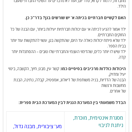
מחברות, ללמוד לקרוא, סדר יום, ועוד לא מדברים על השינוי החברתי שעובר
הילד.
האם לקשיים חברתיים בכיתה א' יש שורשים בגן? בדר"כ כן.
ילד אמור להגיע לכיתה א' עם יכולות חברתיות יעילות ביותר, עם הבנה של כל
החוקים החברתיים.
ילד שלא פיתח יכולות כאלה עד היום, שהתקשה בגן, עשוי להתקשות עוד יותר
בבית הספר.
ילד שיש לו יותר כלים, שהדימוי העצמי והחברתי שלו טובים – ההסתגלות יותר
קלה.
היכולות כוללות מרכיבים בסיסיים כמו:
קשר עין, מבט, חיוך, הקשבה, ביטוי
יעיל ומדויק,
הבנה של הדדיות, בניה משותפת של דיאלוג, אמפטיה, קבלה, נתינה, הבנת
מחשבות ורגשות
של אחרים.
הבדל משמעותי בין המערכת הגנית לבין המערכת הבית ספרית:
מסגרת אינטימית, מוכרת,
ניתנת לניבוי
מע' ציבורית, מבנה גדול,