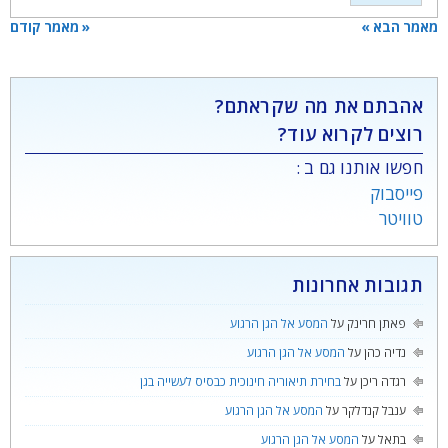
מאמר הבא »
« מאמר קודם
אהבתם את מה שקראתם?
רוצים לקרוא עוד?
חפשו אותנו גם ב :
פייסבוק
טוויטר
תגובות אחרונות
פאתן חרינק
על
המסע אל הגן הרגוע
נדיה כהן
על
המסע אל הגן הרגוע
רגדה ריכן
על
בחירת תיאוריה חינוכית כבסיס לעשייה בגן
ענבל קנדלקר
על
המסע אל הגן הרגוע
בתאל
על
המסע אל הגן הרגוע