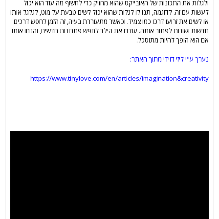
ולגלות את התכונות של האובייקט שהוא מחזיק כדי לחשוף מה עוד הוא יכול
לעשות עם זה. לדוגמה, תנו לו לגלות שהוא יכול לשים טבעת על מוט, לגלגל אותו
או לשים את זרועו דרכו כמו צמיד. וכאשר מתעוררת בעיה, זה הזמן לחפש דרכים
חדשות ושונות לפתור אותה. עודדו את הילד לחפש פתרונות חדשים, והנחו אותו
אם הוא הופך להיות מתוסכל.
נערך ע"י ליזי דוידי מתוך האתר:
https://www.tinylove.com/en/articles/imagination&creativity