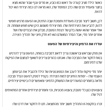
כאשר הילד מציב קערה על ראשו כמו כובע, או מרים ענף שבור שהוא מצא
בחצר ומעמיד פנים שזה כלב המחמד שלו, הוא מראה לנו כמה יצירתי הוא יכול
להיות.
לכן, חשוב ליצור סביבה מעודדת ותומכת שבה התינוק או הפעוט מרגיש חופשי
להעז, להביע את היצירתיות שלו. מוח יצירתי משגשג היכן שיש חופש ושמחה. זה
אולי אומר שהוא עושה בלגן של רצפת המטבח, מבלגן את הבגדים שלו ושל
אחרים יותר מדי, אבל הסדר המושלם הוא לא חלק חיוני של תהליך היצירה.
עודדו את הדמיון והיצירתיות של הפעוט
אין ספק שבראש ובראשונה צריך לדאוג לסביבה בטוחה, הפעוט צריך להרגיש
בטוח לחקור את הסביבה שלו. ואנחנו כהורים צריכים לשאוף לצמצם את הפיקוח
שלנו למינימום.
יותר מדי פיקוח עלול לעכב את הספונטניות של הילד ולהגביל את הביטחון
העצמי שלו – יסודות החיוניים למוח היצירתי. נקפיד לספק לפעוט הגדל סביבה
מלאה בחומרים המעוררים את המשחק הדמיוני ומאפשרים לו ביטויים יצירתיים.
צעצועים כגון כלי מטבח, צעצוע מכוניות, וכו' וחומרים יצירתיים אחרים המתאימים
לגיל שלו.
זכרו: בתקופה זו התהליך חשוב יותר מהתוצאה. תנו לו לחקור את דרכו שלו