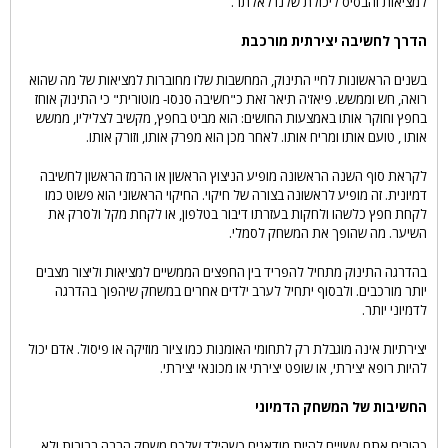
למציאות והבסיס ליכולת שלנו לאלתר.
הדרך לחשיבה יצירתית מורכבת
בשנים הראשונות לחיי התינוק, המחשבות שלו מחוברות למציאות של מה שהוא
רואה, חש וממשש. פיאז'ה תיאר זאת כ"חשיבה סנסו- מוטורית" כי התינוק אוחז
בחפץ וחוקר אותו באמצעות החושים: הוא מביט בחפץ, מקשיב לצליליו, ממשש
אותו , טועם אותו ומריח אותו. לאחר מכן הוא מפרק אותו, וזורק אותו.
לקראת סוף השנה הראשונה מופיע הניצוץ הראשון או הרמז הראשון לחשיבה
דמיונית. זה מופיע לראשונה בצורה של חיקוי. החיקוי הראשוני הוא פשוט כמו
לקחת חפץ כלשהו ולחקות בעזרתו דיבור בטלפון, או לקחת מקל ולסרק את
השיער. מה שהופך את המשחק לסמלי.
בהדרגה התינוק מתחיל להפריד בין החפצים הממשיים למציאות וליצור מצבים
יותר מורכבים. ולבסוף יתחיל לערב ילדים אחרים במשחק שיהפוך בהדרגה
לדמיוני יותר.
יצירתיות אינה מוגבלת רק לתחומי האומנות כמו ציור מוזיקה או פיסול. אדם יכול
להיות רופא יצירתי, או שופט יצירתי או מכונאי יצירתי.
החשיבות של המשחק הדמיוני
כהורים אתם עשויים להיות מודאגים כשהילד שלכם משחק הרבה בבובות ולא