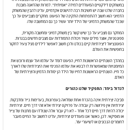
במשחקים דידקטיים המעודדים למידה "אמיתית". למרות שהדאגה מובנת
בחברה שלנו שבה יש חשיבות רבה להישגים אקדמיים, עלינו להבין שהמשחק
הדמיוני הוא חשוב להתפתחות התקינה של הפעוט. מחקרים מצביעים על כך
שככל שהמשחק הדמיוני של הילד יותר עשיר כך גם המחשבה שלו.
המחקר גם מצביע על כך שיש קשר בין משחק דמיוני ומחשבה מקורית,
ספונטניות, אוצר מילים עשיר ויכולת התמודדות עם מצבים חדשים בבגרות.
הפוטנציאל ליצירתיות קיים בכולנו ולכן חשוב לאפשר לילדים מגיל צעיר לחקור
בחופשיות את העולם.
במהלך השנתיים הראשונות לחייו, הפעוט לומד על עולמו ועל עצמו ורוכש את
המיומנויות שמאפשרות לו לבטא את עולמו הפנימי ואת היצירתיות שלו לאורך
כל חייו. השנתיים הראשונות לחייו של הילד הן יסודות הדמיון והיצירתיות של
האדם.
לגדול ביחד: התפקיד שלנו כהורים
סביבה יצירתית אינה בהכרח אחת שמלאה בעפרונות, בערימות נייר ומדבקות.
יצירתיות אין פירושה רק עבודה על פרויקט יצירתי אלא זוהי דרך חיים. יצירתיות
יכולה להיות דרך חיים לכל אחד – לא רק עבור אלה שנולדו עם מתנות של צייר
או מוסיקאי. לכן, כאשר אנו מעודדים יצירתיות, עלינו לחשוב על החיים מעבר
לחומרים הנכונים או לשיעורי עזר.