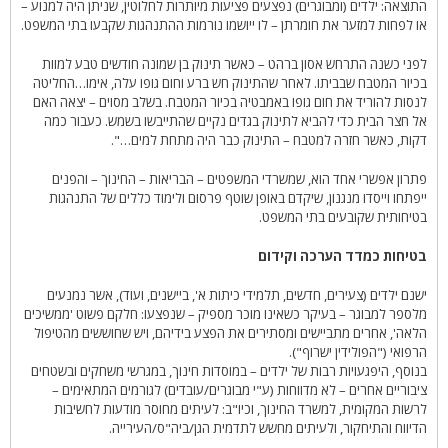
התוצאה: ילדים (ומבוגרים) נפצעים פציעות מיותרות לחלוטין, שניתן היה למנוע –
או לפחות למזער את חומרתן – לו ייושמו נורמות ההתנהגות שקבעו בתי המשפט.
לפני כשנה התרחש אסון ברהט – כאשר תינוק בן שמונה חודשים טבע למוות
בכיור המטבח שבביתו. לאחר שהתינוק חש ברע וחום גופו עלה, אימו…החליטה
לנסות להוריד את חום גופו באמבטיה בכיור המטבח. בשלב מסוים – יצאה האם
אל חצר הבית כדי להביא לתינוק בגדים נקיים שהתייבשו בשמש. כעבור כמה
דקות, כאשר חזרה למטבח – התינוק כבר היה מתחת למים…".
פתרון אפשרי אחד הוא, שמשרדי המשפטים – הבריאות – החינוך – והפנים
ייפתחו וייסדו מנגנון, שיקדם באופן שוטף פרסום ולימוד כללים של התנהגות
בטיחותית שקובעים בתי המשפט.
בטיחות כמדד הערכה וקידום
ישנם ילדים (צעירים, חדשים, תלמידי כיתות א', ביישנים, ועוד), אשר נמנעים
מלספר למבוגר – בעיקר כשאינו מוכר מספיק – שנפצעו: חלקם פשוט 'ממשיכים
הלאה', אחרים מתביישים ומסתירים את הפצע בידיהם, ויש שחוששים מהטיפול
הרפואי ("הפולידין ישרוף").
בנוסף, היפגעויות רבות של ילדים – במוסדות חינוך, במגרשי משחקים ובשטחים
ציבוריים אחרים – לא מדווחות (ע"י מבוגרים/עובדים) לגורמים המתאימים –
לרשות המקומית, למשרד החינוך, וכיו"ב: לעיתים מחוסר מודעות לחשיבות
הדיווח והתיחקור, ולעיתים מחשש לתדמית הגן/ביה"ס/העירייה.