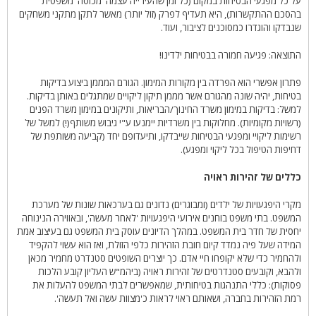
על כל מפגעי הבטיחות במקום (כל זמן שהעירייה עצמה 'מכוסה' משפטית
בהסכם ההתקשרות), היא תעדיף לפרק (זול יותר) מאשר לתקן מתקני משחקים
שנבדקו והוגדרו כמסוכנים לציבור, ועוד.
התוצאה: פגיעה חמורה בבטיחות ילדינו!
פתרון אפשרי הוא הפרדה בין מקורות המימון. הגורם המממן ביצוע בדיקות
בטיחות, יהיה שונה מהגורם אשר מממן תיקון ליקויים שמתגלים באותן בדיקות.
למשל: בדיקות במימון משרד החינוך/הבריאות, ותיקונים במימון משרד הפנים
(רשויות מקומיות). מחלוקות בין משרדיות יימנעו ע"י גיבוש משותף(!) למשל של
רשימות ליקויי ומפגעי הבטיחות שייבדקו, ותיעדופם יחד (קביעה משותפת של
דחיפות הטיפול בכל ליקוי ומפגע).
כללים של זהירות ראויה
מקרי היפגעויות של ילדים (ומבוגרים) נדונים גם בערכאות שונות של מערכת
המשפט. בתי משפט בוחנים אירועי היפגעויות 'לאחר מעשה', ובאווירה הנינוחה
יחסית של חדר בית המשפט. במהלך הדיונים עוסק בית המשפט גם בעיצוב אמת
המידה שעל פיה נמדד קיום חובת הזהירות כלפי הזולת, ואז הוא עשוי להקפיד
ולהחמיר כדי שלא יקופחו חיי אדם. כך יוצרים השופטים סטנדרט מחמיר מכאן
ולהבא, וקובעים סטנדרטים של זהירות ראויה (ביהמ"ש העליון קובע הלכות
פסוקות): כללי התנהגות בטיחותית, שמאפשרים לבתי המשפט להעלות את
רמת הזהירות בחברה, ושאותם ראוי לראות כ'מצוות עשה ואל תעשה'.