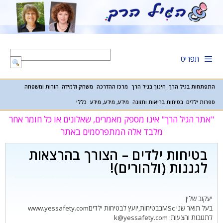
דלג
תוכן
תפריט
התפתחות בגיל הרך
חינוך בגיל הרך
מרכז ההדרכה
משחק ולמידה
הורות ומשפחה
ספרות ילדים
בטיחות בריאות ותזונה
מידע, מידע, מידע
כללי
"אתר הגיל הרך" אינו מספק מאמרים, שאלונים או כל חומר אחר
מלבד אלה המתפרסמים באתר
בטיחות ילדים – הצורך בהרצאות
לגננות (ולהורים)!
יעקוב שלין
בעל תואר שני MScבבטיחות,יועץ לבטיחות ילדיםwww.yessafety.com
לתגובות והצעות: k@yessafety.com