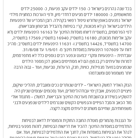
בכל שנה נהרגים בישראל כ- 150 ילדים עקב פגיעות, כ- 25000 ילדים
מתאשפזים, כ- 180000 ילדים מגיעים לחדרי מיון, ולפי הערכות כמחצית מילדי
ישראל נפגעים באופן שדורש טיפול רפואי בקהילה. רובן המכריע של היפגעויות
הילדים בישראל הן לא מכוונות, קרי: בטיחות (להבדיל מביטחון ומבריאות).
לפי הפרסומים, בתשס"ח דיווחו מוסדות החינוך על 16163 היפגעויות ילדים (לא
עקב אלימות מכוונת), 16180 בתשס"ז, 16940 בתשס"ו, 17569 בתשס"ה,
14700 בתשס"ד, 14426 בתשס"ג ו- 11631 היפגעויות ילדים בתשס"ב: סה"כ
דווח על 107609 היפגעויות במוסדות חינוך מ- 1/9/01 עד 31/8/08.
עובדתית – היפגעויות ומקרי 'כמעט ונפגע' רבים נוספים כלל לא מתפרסמים,
למרות שלעיתים רק בנס(!) הם לא מסתיימים באסון. לכן מספר הילדים
שנפצעים בפועל מנפילות, כוויות, חנק, הרעלות, טביעות, ועוד – גבוה הרבה
יותר משמפורסם ומשנדמה!
הנזק האדיר למשק הישראלי – ילדים שנותרים נכים ומוגבלים, תהליכי שיקום,
פיצויים לנפגעים, אובדן ימי עבודה/לימודים, ועוד (סכומים עצומים שניתן היה
להשקיע בשידרוג ובהשבחת מערכות החינוך והבריאות, למשל) – מתגמד אולי
מול הכאב והסבל הפיזיים והנפשיים הקשים שנגרמים לילדים שנפצעים ולבני
משפחותיהם, שחייהם משתנים לעיתים מקצה לקצה.
על הגננות (והמורים) מוטלת החובה החוקית והמוסרית לדאוג לבטיחות
התלמידים במוסדות החינוך: להכיר את דרישות הבטיחות, לזהות מפגעי בטיחות,
לנהל את הבטיחות במוסדות אלו, לחנך את התלמידים לבטיחות, ועוד. אם
חלילה נפגע ילד בגן למשל, הגננת ניצבת בפני בעיה אנושית מעצם ההיפגעות –