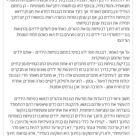
תוצאותיה והשלכותיה, ובנוסף היא גם חשופה לתביעות משפטיות – הן בתחום
הפלילי והן בתחום האזרחי. אך כיצד אמורות הגננות למלא את חובתן לדאוג
לבטיחות הילדים בגן, אם הן עצמן נטולות הכשרה ראויה בנושא?! לכן יש לחנך
תחילה את הגננות עצמן לבטיחות!
ומדוע לא לחנך לבטיחות גם את ההורים, כאחראים לשלום ילדיהם (הרצאות
בגנ"י למשל)?! הרי ילדים כה רבים נפצעים בבית ו/או כשהם תחת השגחת
הוריהם!
על אף האמור, לגננות חסר ידע בסיסי בתחום בטיחות הילדים – אותם ילדים
שעל שלומם הן מופקדות.
בבדיקות בטיחות בגני ילדים מתגלים לא אחת מפגעים התנהגותיים/סביבתיים
חמורים, שרק בדרך נס טרם גרמו להיפגעות של ילדים (ואנשי צוות או מבקרים
אחרים). לעיתים לא מתגלים מפגעים אלה כלל, או מתגלים מאוחר מדי: הגננות
יכולות וחייבות לפעול – ובזמן – למניעה ולסילוק ליקויים כאלה ואחרים, אחרת
יגרם חו"ח אסון – ולמרבה הצער אכן נגרמים אסונות.
חשוב וראוי לכן להעלות את מודעות הגננות וההורים לנושא בטיחות הילדים:
להעשיר את הידע שלהם בנושא, ולהקנות להם כלים שיאפשרו להם להתמודד
בהצלחה עם המציאות היומיומית, למלא את אחריותם ומשימותיהם בהקשר
לבטיחות הילדים, ולחנך את הילדים לבטיחות. ילדים שיחונכו לבטיחות במוסדות
החינוך למשל – יקפידו על כללי בטיחות גם בבית ובפעילויות פנאי (ולהיפך). כי
לא רק ש"הכל מתחיל ונגמר בחינוך", לא רק ש"על החינוך להיות בראש סדר
העדיפויות", ולא רק ש"השקעה בחינוך היא השקעה בעתיד", אלא גם זאת: חינוך