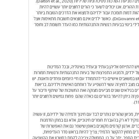
סביבם והסיבה למגבלות המוטלות עליהם הם מכריעים למניעת השלכות פסיכולוגיות שליליות (Dalton et al., 2020).
 ההורים. אנו יכולים לשער כי הורים לחוצים יותר עשויים להיות
וות דמות תומכת עבור ילדיהם ולמצוא את הדרכים הטובות ביותר
להתמודד עם שאלות ופחדים של ילדים (DiGiovanni et al., 2004). כאשר ילדים אינם מוצאים תשובות מתאימות אצל
לידי ביטוי בבעיות רגשיות והתנהגותיות כמו העדר תשומת לב וחוסר
ש להתייחס אליהן בעתיד ובעתיד באיטליה, ובכל המדינות
 ילדים, ולמנוע התפרצות של בעיות התנהגותיות ורגשיות חמורות
 במשאבים אישיים כדי להתמודד עם חיי היומיום ופחדים ודאגות. יש
בו מצב לחוץ זה עשוי להשפיע על רווחתם האישית וילדיהם. בריאות
ם בגילאים שונים מביעים מצוקה ואת החשיבות של שיתוף ודיבור על
גשות שליליים (Dalton et al., 2020). באופן זה ניתן להיעזר בהורים גם כאלה שהם פחות גמישים ולחוצים יותר
 מכיוון שהורים נותרים לבד עם חינוך ולמידה של ילדיהם, זו עשויה
תפקיד לא רק בהעברת חומרים חינוכיים, אלא גם במתן הזדמנות
ים. ארגון קורסים מקוונים באופן שישפר גם את האפשרות של
ים מחוץ להקשר הלמידי, צריך להיות בראש סדר העדיפויות,
בית הספר. יתר על כן, הממשלה צריכה לקחת בחשבון את ההשפעה