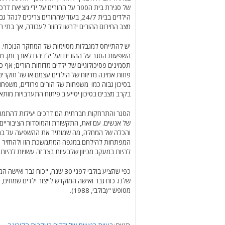
של סגירת בית הספר על ההורים על ידי מציאת דרכי
הילדים בבית 24/7, בעוד שההורים צריכי
מצב החירום ההורים ידרשו לחזור לעבודה, אך בתי ה
יש להתייחס למגבלות מסוימות של המחקר הנוכחי.
השפעות הסגר על ההורים ועל ילדיהם לאורך זמן. מח
תסמינים פסיכולוגיים של ילדים מדוחות הורים; אף כ
פחות אמינה מדיווח של הילדים עצמם או של חוקרים 
בסיכון גבוה כמו משפחות של הורים פרודים, משפחות
בקרב מצבים בסיכון יסייע ב פיתוח התערבויות מותאמ
הסגר והתרחקות חברתית הם דרכים יעילות להתמודד
של אנשים. עם זאת, התקשורת והמוסדות הציבוריים 
והכלה של המחלה, מה שמותיר את ההשפעה על בריאו
המפתחות להילחם במגפה המתמשכת הזו ולהחזיר את
להיות במעקב מכיוון שלבעיות בצד זה עשויות להיות 
כפי שהציע בולבי לפני 30 שנה, 
שלנו. כוח גבר ואישה המוקדש לייצור ילדים שמחים, 
מטופש "(בולבי, 1988).
תגיות