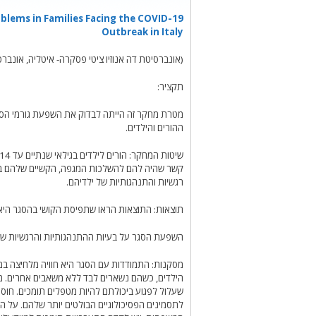
oblems in Families Facing the COVID-19
Outbreak in Italy
(אונברסיטת דה אנוזיו ציטי פסקרה- איטליה, אונברס
תקציר:
מטרת מחקר זה הייתה לבדוק את השפעת גורמי הסיכ
ההורים והילדים.
קשר שהיה להם להשלכות המגפה, הקשיים שלהם בגלל
רגשיות והתנהגותיות של ילדיהם.
תוצאות: התוצאות הראו שתפיסת הקושי בהסגר היא 
השפעת הסגר על בעיות ההתנהגותיות והרגשיות של
מסקנות: התמודדות עם הסגר היא חוויה מלחיצה במיוח
הילדים, כשהם נשארים לבד ללא משאבים אחרים. מצב
שעלול לפגוע ביכולתם להיות מטפלים תומכים. חוסר
לתסמינים הפסיכולוגיים הבולטים יותר שלהם. על 