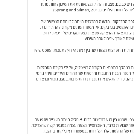
לדים סביבם. מצב זה הגדיל משמעותית את הסיכון לחוות מתח
(Sprang and Silman, 2013).
פר ההדבקות , הדאגה המרכזית הייתה לרווחתם הנפשית של
ים העמוסים בנדבקים, על מספר המתים מקורונה ההולך וגדל,
. כתוצאה מהמצוקה שנוצרו, נצפו מקרים של דיכאון, לחץ,
שכת לאורך שנים לאחר האירוע.
חילת התפרצות מצאו קשר בין רמות הלחץ לתגובות הפוסט שהיו
ת במהלך התפרצות הקורונה באיטליה, על ידי חקירת הסתגלות
סגר. הבנת התגובות והרגשות של ההורים והילדים, וזיהוי גורמי
רכיהם כדי להתאים את תוכניות ההתערבות במצב נוכחי ובמצדים
פוי שפגע בין רגע במדינות רבות. איטליה הייתה השנייה שנפגעה
פר שבועות בלבד, האוכלוסייה מצאה עצמה במגפה קשה שהצריכה:
ות של החלטות אלה על רווחת במשפחות א נלקחה בחשבון.