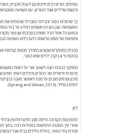
עמיתים. הורים רבים חייבים גם לעבוד מהבית, כשהי
ורגשות שליליים אצל ההורים, עם השפעה פוטנציאלית על רווחת הילדים 
כך שלמרות הסגר והבידוד החברתי שהפחית את מס
המשפחות. שכן הם היו חשופים למידע על בתי החול
וכמעט כל אחד הכיר משיהו בסביבתו שנפטר מקורונה
ותופעות של פוסט טראומה להם כידוע השפעה הנמ
מרבית המחקרים שבוצעו במהלך מגפות קודמות ומת
גבוהות פי 4 בקרב ילדים שחוו הסגר.
המחקר הנוכחי רוצה לשפוך אור על רווחת המשפחו
פרטנית ודיאדית של ההורים והילדים לאחר חודש של ה
סיכון וגורמים מגנים על מנת לאפשר מענה נכון לצ
דומים בעתיד. (Sprang and Silman, 2013).
דיון:
התפרצות הקורונה הייתה מצב חדש לחלוטין ובלתי צ
אחרי סין .המגפה התפשטה במהירות רבה. בתוך מס
סגירת בתי הספר, נעילת הילדים בבית אבל ההשלכ