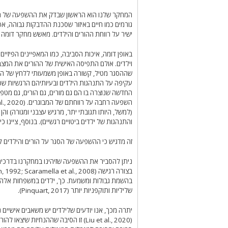
המחקר שלנו הוא הראשון שבדק את ההשפעה של התפ
גורמים כמו חיים באיזור שסכנת ההדבקות גבוהה, א
ישיר על רווחת ההורים והילדים. מאשש מחקר דומה ב
באופן דומה, איכות הסביבה, כמו המאפיינים הפיזיי
וילדים. אולם התפיסה האישית של ההורים את המצב
שההסגר מטיל, קשורה באופן משמעותי ללחץ של ההו
עקיפה על התנהגות הילדים ובעיותיהם הרגשיות שכן 
החדשה שנוצרה בו הם גם מורים, גם הורים, גם מטפלי
(למשל, היותו תגובתי יתר, מרגיש עצבני ומגורה) ו
והתנהגות של ילדים ביטויים רגשיים). בנוסף, ציינו
זה מדגיש כי ההשפעה של הסגר על הורים והילדים קי
ניתן להסביר את ההשפעה שזיהינו במחקרנו בדרכים 
בהשמת גבולות ומשמעת. כך, ילדים במשפחות אלה עש
שליליות ותוקפניות יותר (Pinquart, 2017).
יתרה מכך, אנו יודעים שלילדים יש משאבים אישיים
(Liu et al., 2020) זו הסיבה שההנחיות