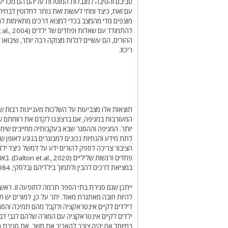
עם זאת, כיצד ומתי לעשות זאת נותר לחלוטין לבחירת
מוצפים מדי מהמצב בכדי למצוא דרכים מתאימות לה
ההורים, הם עשויים לגלות מצוקה רבה יותר, שיבואו 
ריכוז.
תוצאות אלו מצביעות על השלכות מעניינות רבות שי
המעורבות במגיפה, אם ברצוננו לקדם את רווחתם של
יותר. המגיפה וההסגר שבא בעקבותיה מחייבים שימוש
לתת מידע והנחיות נכונים למבוגרים בנוגע לאופן ש
הציבור צריכה לספק להורים ידע על למשל כיצד ילדי
פחדים ור
במציאת דרכים להבין ולתמוך בילדיהם (בלסקי, 1984).
ייתכן שגם סגירת בתי הספר תרמה לתופעה זו. ראשית,
להיות חובה מאתגרת מאוד. יתר על כן, למורים יש 
לילדים לקיים אינטראקציה ולקבל מהם תמיכה והסבר
ילדים לקיים אינטראקציה עם המורה שלהם לגבי דבר
במיוחד אם יהיה צורך להאריך את משך את סגירת 