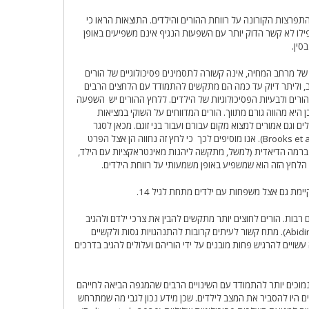
רצות הקורונה על רווחת ההורים והילדים. התוצאות הראו כי
פילו לא קשר הדוק יותר עם השפעות הנגיף אינם משפיעים באופן
סין.
ם של מרחב המחיה, אינה קשורה לתסמינים פסיכולוגיים של הורים
, וליתר דיוק עד כמה הם מתקשים להתמודד עם הלחצים הרבים
רים ולבעיות הפסיכולוגיות של הילדים. ללחץ ההורים יש השפעה
היא מהווה גורם מתווך. הורים המדווחים על השוקי במציאות
ם וגם אמורים למצוא מקום עבורם ועבור בני זוגם. מכאן לסגר
השפעה רחבה על רווחתם של המבוגרים. (Brooks et al., 2020). אנו מוסיפים לכך כי לחץ זה נחווה הן אצל הפרט
הן ברמה הדיאדית (למשל, מתקשה ליהנות מאינטראקציות עם הילד,
 כי הלחץ הזה הוא שמשפיע באופן משמעותי על רווחת הילדים.
ימת גם אצל משפחות עם ילדים מתחת לגיל 14.
רבות. הורים לחוצים יותר מתקשים להבין את צרכי ילדם ולהגיב
בצורה רגישה (Abidin, 1992; Scaramella et al., 2008). מתח קשור לעיתים קרובות להתנהגויות גסות ולקשיים
ויים להרגיש פחות מובנים על ידי הוריהם ועלולים להגיב בדרכים
 נמוכים יותר להתמודד עם השינויים הרבים שהמגפה הביאה לחייהם
 שיצאו להורים היו להסביר את המצב לילדים. שכן מידע נכון לגבי מה שמתרחש