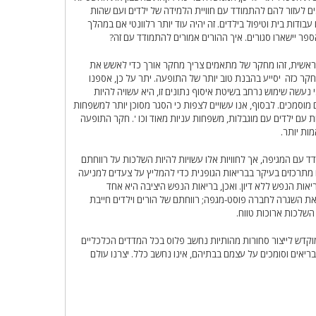
ם לעזור להם להתמודד עם חוויית הלמידה של ילדים ועם שהות
ם לנהל גם עבודות בית וטיפול בילדים. זה יהיה עוד יותר רלוונטי אם במהלך
ספר יישארו סגורים. איך ההורים אמורים להתמודד עם זה?
 ראשית, זהו מחקר של מתאמים צריך מחקר אורך כדי לאשש את
קר כזה יסייע בהבנת טוב יותר של התופעה. יתר על כן, אספנו
י נעשה שימוש נרחב בשיטת איסוף נתונים זו, היא עשויה להיות
מוסמכים. לבסוף, אנו עשויים לצפות כי הסגר מסוכן יותר למשפחות
 עם ילדים עם מוגבלות, משפחות עניות מאוד וכו '. חקר התופעה
ות יותר.
 עם המגיפה, אך לחוויות אלו עשויות להיות השלכות על רווחתם
מתרכזים בעיקר בבריאות הגופנית כדי להמליץ ​​על צעדים למניעה
ת הנפש ללא דיון. ואכן, בריאות הנפש היציבה היא אחד
 השגרה לחברה פוסט-מגפה; רווחתם של הורים וילדים חייבת
השלכות ארוכות טווח.
"כוח גבר ואישה המוקדש לייצור סחורות מהותיות נחשב פלוס בכל המדדים הכלכליים
בריאים וסומכים על עצמם בבתיהם, אינו נחשב כלל. יצרנו עולם