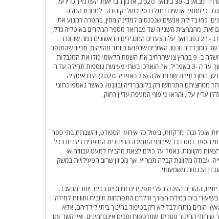
המשפחות, ויש לקדם התערבויות תומכות למיידי ולעתיד. מבוא: ב- 30 בינואר 2020, ארגון הבריאות העולמי הכריז על
לה כי מספר אנשים נתגלו בסין כחולי קורונה. למחרת החלה
ם, כמו בדיקת אנשים שנכנסים למדינה מסין, במטרה למנוע את
ות ההידבקות במדינה (הממשלה, 2020). עם זאת, מהמחצית השנייה של פברואר מספר המקרים באיטליה גדל,
במיוחד בצפון איטליה. זה הוביל את הממשלה להכריז ב -21 בפברואר על הצעדים המגבילים הראשונים במה שהוגדר
של לומברדיה וונטו, האזורים שנפגעו ביותר מהזיהום. מכיוון שהמגפה
המשיכה להתפשט ברחבי המדינה, פרסם ראש הממשלה ב -9 במרץ צו שהרחיב את השטח הלאומי כולו את המגבלות
שכבר היו תקפות במקום. הכללים היו אמורים להימשך עד ה -3 באפריל, אך הוארכו בשתי פעימות נוספות תחילה עד ה
-13 באפריל ובהמשך עד ל -3 במאי (הממשלה, 2020). בזמן כתיבת שורות אלה (26 באפריל 2020) היו באיטליה
שרים ו -26,977 מקרי מוות, יותר ממחציתם התרחשו רק בלומברדיה ובוונטו. כאשר נאספו נתוני
ת אוכל ובתי מרקחת, ביטול כל אירועי הספורט, והשבתת בתי ספר
סיטאות ברחבי הארץ (הממשלה, 2020). בבתי הספר נסגרו כל שירותי התמיכה החינוכית המופנים לילדים בכל
הרצאות מקוונות. נאסר על כולם לצאת מהבית למעט עבודה או
יה. עבודה מקוונת קבלה תמריץ. אך מכיוון שרוב הפעילויות במשק
ובדן הכנסות משמעותי.
ת, ההורים הפכו לבעלי תפקידים חינוכיים בבית יותר מבעבר.
בשיעורי בית במידת הצורך ולקדם התפתחות חיובית וחוויות למידה
חדשות לפעוטות וילדי הגיל הרך (Wang et al., 2020). הורים נותרו לבד לא רק בטיפול בחינוך ביתי לילדיהם, אלא
 שירותי החינוך סגורים, שמרטפות וסבים אינם זמינים, ואין קשר עם