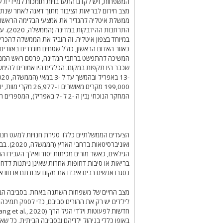
מצב חירום לבריאות הציבור מתוך דאגה לאחר שנתג
ממשלת איטליה להגדיר את אמצעי הבלימה הראשוני
התרחב
כאזור האדום הראשון, כולל שטחים מוגדרים באזורים 
199,000 מקרים מאו
המחקר הנוכחי (בין ה -2 ל -7 באפריל), המספרים הללו עדיין עלו, והראו כי סוף המגיפה עדיין רחוק.
הצעדים הממשלתיים כללו סגירת חנויות למעט חנויו
ואוניבר
הגילאים, כאשר מורים מכיתות יסוד ואילך העבירו 
בריאות או סיבות דחופות אחרות שאינן ניתנות לדחי
נסגרו אנשים רבים איבדו את מקום עבודתם או חוו א
מצב החיים של משפחות השתנה באחת. בסביבה הביתי
לילדים יש רק את ההורים סביבם, כדי לספק תמיכה 
באופן כללי בניהול ילדיהם ובסביבה הביתית. כל שאר