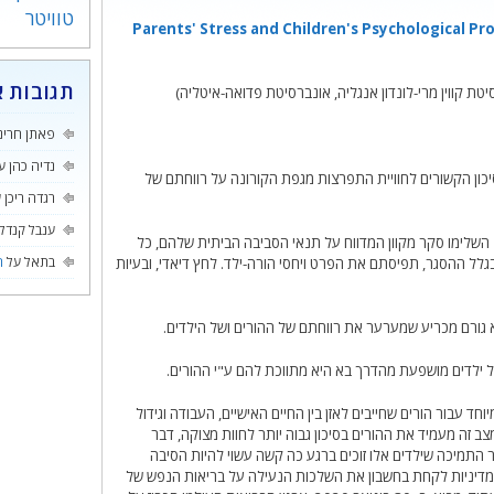
טוויטר
Parents' Stress and Children's Psychological Pr
תגובות א
יטת קווין מרי-לונדון אנגליה, אונברסיטת פדואה-איטליה)
פאתן חרינ
נדיה כהן
ע
ון הקשורים לחוויית התפרצות מגפת הקורונה על רווחתם של
רגדה ריכן
ע
ענבל קנדל
שיטות המחקר: הורים לילדים בגילאי שנתיים עד 14 השלימו סקר מקוון המדווח על תנאי הסביבה הביתית שלהם, כל
בתאל
על
ה
 ההסגר, תפיסתם את הפרט ויחסי הורה-ילד. לחץ דיאדי, ובעיות
גורם מכריע שמערער את רווחתם של ההורים ושל הילדים.
 ילדים מושפעת מהדרך בא היא מתווכת להם ע"י ההורים.
ד עבור הורים שחייבים לאזן בין החיים האישיים, העבודה וגידול
 זה מעמיד את ההורים בסיכון גבוה יותר לחוות מצוקה, דבר
 התמיכה שילדים אלו זוכים ברגע כה קשה עשוי להיות הסיבה
המדיניות לקחת בחשבון את השלכות הנעילה על בריאות הנפש של