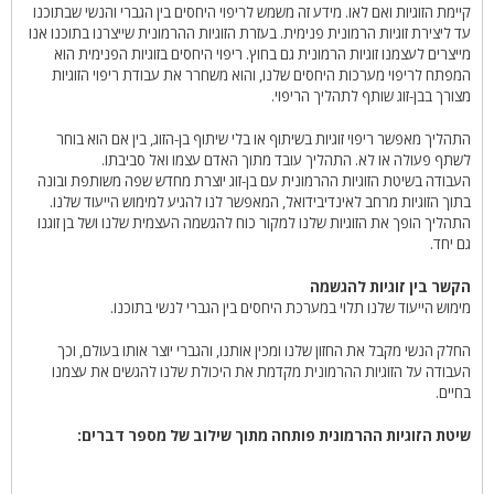
קיימת הזוגיות ואם לאו. מידע זה משמש לריפוי היחסים בין הגברי והנשי שבתוכנו
עד ליצירת זוגיות הרמונית פנימית. בעזרת הזוגיות ההרמונית שייצרנו בתוכנו אנו
מייצרים לעצמנו זוגיות הרמונית גם בחוץ. ריפוי היחסים בזוגיות הפנימית הוא
המפתח לריפוי מערכות היחסים שלנו, והוא משחרר את עבודת ריפוי הזוגיות
מצורך בבן-זוג שותף לתהליך הריפוי.
התהליך מאפשר ריפוי זוגיות בשיתוף או בלי שיתוף בן-הזוג, בין אם הוא בוחר
לשתף פעולה או לא. התהליך עובד מתוך האדם עצמו ואל סביבתו.
העבודה בשיטת הזוגיות ההרמונית עם בן-זוג יוצרת מחדש שפה משותפת ובונה
בתוך הזוגיות מרחב לאינדיבידואל, המאפשר לנו להגיע למימוש הייעוד שלנו.
התהליך הופך את הזוגיות שלנו למקור כוח להגשמה העצמית שלנו ושל בן זוגנו
גם יחד.
הקשר בין זוגיות להגשמה
מימוש הייעוד שלנו תלוי במערכת היחסים בין הגברי לנשי בתוכנו.
החלק הנשי מקבל את החזון שלנו ומכין אותנו, והגברי יוצר אותו בעולם, וכך
העבודה על הזוגיות ההרמונית מקדמת את היכולת שלנו להגשים את עצמנו
בחיים.
שיטת הזוגיות ההרמונית פותחה מתוך שילוב של מספר דברים: