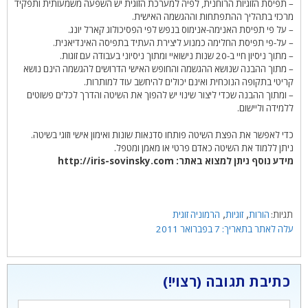
– תפיסת הזוגיות הרוחנית, לפיה למערכת הזוגית יש השפעה משמעותית ותפקיד
מרכזי בתהליך ההתפתחות וההגשמה האישית.
– על פי תפיסת האנימה-אנימוס בנפש לפי הפסיכולוג קארל יונג.
– על-פי תפיסת החלימה כמנוע ליצירת העתיד בתפיסה האינדיאנית.
– מתוך ניסיון חיי ב-20 שנות נישואיי ומתוך ניסיוני בעבודה עם זוגות.
– מתוך ההבנה שנושא ההגשמה והחופש האישי הדרושים להגשמה הינם נושא
קריטי בתקופה הנוכחית ואינם יכולים להיחשב עוד למותרות.
– ומתוך ההבנה שכדי ליצור שינוי יש להפוך את השיטה והדרך לכלים פשוטים
ללמידה וליישום.
כדי לאפשר את הפצת השיטה פותחו סדנאות שונות ואימון אישי וזוגי בשיטה.
ניתן ללמוד את השיטה כאדם פרטי או מאמן ומטפל.
מידע נוסף ניתן למצוא באתר: http://iris-sovinsky.com
תגיות
,
,
הורות
זוגיות
הרמוניה זוגית
7 בפברואר 2011
כתיבת תגובה
תגובה