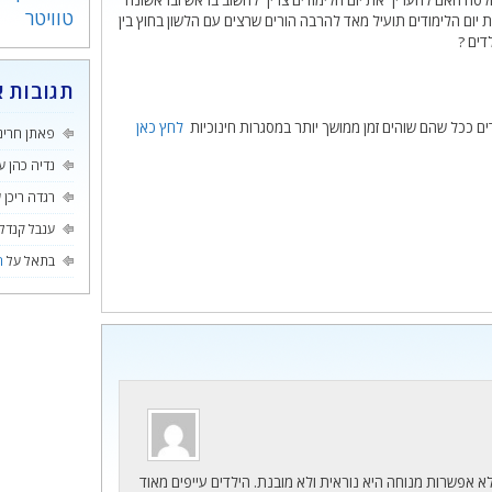
תבת ב- YNET , טוענת שבהחלטה האם להעריך את יום הלימודים צריך לחשוב בראש ובראשונה
טוויטר
ום הלימודים תועיל מאד להרבה הורים שרצים עם הלשון בחוץ בין
דים ?
תגובות א
 ככל שהם שוהים זמן ממושך יותר במסגרות חינוכיות
לחץ כאן
פאתן חרינ
נדיה כהן
ע
רגדה ריכן
ע
ענבל קנדל
בתאל
על
ה
א אפשרות מנוחה היא נוראית ולא מובנת. הילדים עייפים מאוד