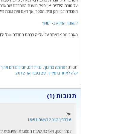
המחברת עיתונאית כו
על טובת הילדים. אין ספק טוענת המחברת שהארכת י
העבודה לבין הגן ובית הספר, אך האם זאת טובת היל
למאמר המלא ב- YNET
מאמר נוסף באתר על עלייה ברמת החרדה אצל ילדים
תגיות
,
,
רפרומה בחינוך
גני ילדים
יום לימודים ארוך
28 בפברואר 2012
תגובות (1)
יעל
6 במרץ 2012 בשעה 16:51
לגמרי נכון. הארכת שעות המסגרת החינוכית לל