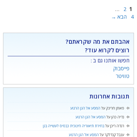
עמוד
עמוד
עמוד
…
2
1
4
הבא
→
אהבתם את מה שקראתם?
רוצים לקרוא עוד?
חפשו אותנו גם ב :
פייסבוק
טוויטר
תגובות אחרונות
פאתן חרינק
על
המסע אל הגן הרגוע
נדיה כהן
על
המסע אל הגן הרגוע
רגדה ריכן
על
בחירת תיאוריה חינוכית כבסיס לעשייה בגן
ענבל קנדלקר
על
המסע אל הגן הרגוע