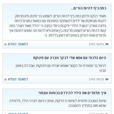
כמה כיף להיות הורים…
מאת" רבקה ולדמן כמה כיף להיות הורים. לשמוע בכי תינוק ולא מרחוק
להנות מצחוקים של ילדים להשתתף במסיבות עם כסאות נמוכים להיות
בלונה פארק "בשביל הילד" ולקנות ביסלי במבה כי "הילד מאוד רוצה" כמה
קשה להיות הורים לשמוע מריבות בין אחים ולא לדעת מה עושים לתהות איך
מלמדים אותו לפרוק כעסים לא לשיון בלילות- כי
קטגוריות
למאמר המלא
בקיצור נמרץ
היום הלכתי עם אמא שלי לבקר חברה עם תינוקת
דניאל בר מספרת על הקשר שאמא יוצרת עם תינוקות, שבה לה באופן
טבעי.
קטגוריות
למאמר המלא
בקיצור נמרץ
איך מלמדים את הילד להירדם בכוחות עצמו?
שיטת השכבה חלופית לשיטת 5 הדקות, שיטה רגישה לצרכי הילד, וללמידה
שהוא חווה בתהליך ההשכבה.
קטגוריות