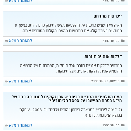
למאמר המלא
בקיצור נמרץ
זיכרונות מהרחם
מאיה אילה שמש כותבת על ההשפעות שיש לתינוק טרם לידתו, במשך 9
החודשים כעובר קולט את התחושות מהאם והקולות הסובבים אותה.
קטגוריות
למאמר המלא
בקיצור נמרץ
דלקות אוזניים חוזרות
הגורמים לדלקות אוזניים חוזרת אצל תינוקות, הפתרונות של הרפואה
ההומאופאטית לדלקות אוזניים אצל תינוקות.
קטגוריות
למאמר המלא
בריאות
,
בקיצור נמרץ
האם התלמידים הטריים בכיתה א' אכן זקוקים למגוון כה רחב של
מידע בטרם התיישבו על ספסל הלימודים?
גלי לויטה-ליבוביץ' בממארה בירחון "הורים וילדים" יולי 2008 , עוסקת
בנושא המכונות לכיתה א'.
קטגוריות
למאמר המלא
בקיצור נמרץ