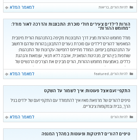
קטגוריות
למאמר המלא
להיות הורים
,
בריאות
הורות לילדים צעירים חולי סוכרת: התבוננות והדרכה לאור מודל:
"מחומש ההורות"
מודל מחומש ההורות מציג דרך התבוננות מקיפה בהתנהגות הורית מיטבית
המאפשר להורים לילדים עם סוכרת נעורים להתבונן בהורות שלהם ולחשוב
על התנהגותם ביומיום. המודל מתייחס לחמישה עקרונות של התנהגות:
שותפות בין הורים, מנהיגות הומאנית, אהבה ללא תנאי, עצמאות והנהגת
כללים. באמצעות מחומש ההורות, הורים מבינים את הצרכים הרגשיים של
הילדים ובמקביל את ההתנהגויות ההוריות המתבקשות בכדי להיענות
לצרכים אלה.
קטגוריות
למאמר המלא
להיות הורים
,
featured
התקפי זעם אצל פעוטות: איך לשמור על השקט
טיפים להורים של מרפאת מאיו איך להתמודד עם התקפי זעם של ילדים בגיל
הרך, בבית ובמקומות ציבוריים.
קטגוריות
למאמר המלא
להיות הורים
טיפים להורים לתינוקות ופעוטות במהלך המגפה