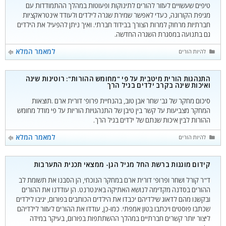
טיפים שעשויים לעזור להורים לתינוקות ופעוטות במהלך ההתמודדות עם
מגיפת הקורונה, כעדי לאפשר שמירת שגרה לילדים ולעודד אינטראקציות
חברתיות מרחוק למרות הצורך בבידוד חברתי. ואיך ניתן להפעיל את הילדים
גם בתנועה במסגרת השגרה החדשה.
קטגוריות
למאמר המלא
להיות הורים
התנהגות הורית מיטבית על פי "מחומש ההורות": רוטינות שינה
ואיכות שינה בקרב ילדים בגיל הרך
סיכום מחקר של גב' שחר אבן טוב, בהנחיית פרופ' דורית ארם .תוצאות
המחקר מצביעות על קשר בין טיבן של התנהגויות הוריות על פי מודל מחומש
ההורות לבין איכות שנתם של ילדים בגיל הרך.
קטגוריות
למאמר המלא
להיות הורים
קידום מוגנות ברשת החל מגיל הגן- ממצאי תכנית התערבות
ד"ר קורל ושחר ופרופ' דורית ארם במחקר הנוכחי, הן הסבנו את תשומת לב
ההורים בסדנה מקדימה לנושא האתיקה באינטרנט. הן עודדנו את ההורים
ובקשנו מהם לדאוג שילדיהם יכבדו את הילדים הכותבים בפורום, יגיבו לילדים
שכתבו פוסטים ויכתבו בטון אמפתי. כמו-כן, עודדו את ההורים לעזור לילדיהם
ליצור יותר קשרים חברתיים במהלך ההשתתפות בפורום, בעיקר במידה