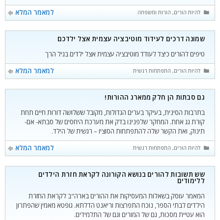
קטגוריות
למאמר המלא
להיות הורים
,
הורות ומשפחה
שמונה דרכים לעידוד מוטיבציה עצמית אצל ילדכם
טיפים להורים כיצד לעודד מוטיבציה עצמית אצל ילדים בגיל הרך
קטגוריות
למאמר המלא
להיות הורים
,
התפתחות רגשית
גם סבתות הן חלק ממארג ההורות!
בתרבות הסינית, בעיקר בערים הגדולות, מקובל ששלושה דורות חיים תחת
קורת גג אחת. המחקר שלפנינו בדק את מערכת היחסים של סבתא- אם-
תינוק, ואת הקשר שלה להתפתחות הסוציו – רגשית של הילד.
קטגוריות
למאמר המלא
להיות הורים
,
התפתחות רגשית
שש תשובות להורים בנושא הקורונה לקראת חזרת הילדים
ללימודים
המאמר עוסק בשאלות המעסיקות את ההורים בארה"ב לקראת החזרת
הילדים לבתי הספר, נוכח התפרצות וריאנט הדלתא. גופטא מאמין שהפתרון
הוא עטיית מסכות, גם של המורים וגם של התלמידים.