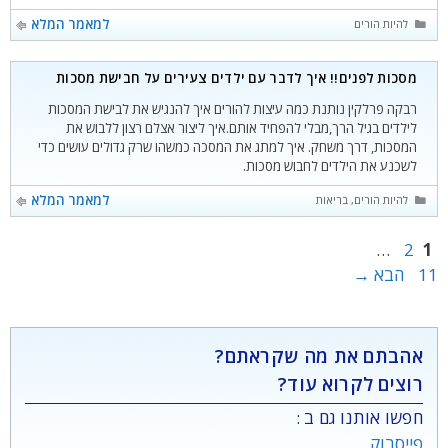
וילדיהם מתקשים חברתית
קטגוריות
למאמר המלא
להיות הורים
מסכות לפנים!! איך לדבר עם ילדים צעירים על חבישת מסכות
רבקה פרלקין נותנת כמה עיצות להורים איך להנגיש את לבישת המסכות
לילדים בגיל הרך,מבלי להפחיד אותם.איך ליצור אצלם רצון ללבוש את
המסכות, דרך משחק. איך למתג את המסכה כמשהו שרק גדולים עושים כדי
לשכנע את הילדים לחבוש מסכות.
קטגוריות
למאמר המלא
להיות הורים
,
בריאות
עמוד
עמוד
עמוד
…
2
1
11
הבא
→
אהבתם את מה שקראתם?
רוצים לקרוא עוד?
חפשו אותנו גם ב :
פייסבוק