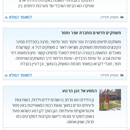
להתמקד בעבודותיי השונות באקדמיה היה הדיאלוג
שעיקרו הוא הביטוי הוורבלי של מערכות היחסים. בין
עבודותיי עשיתי סמינריון איכותני (מחקר פעולה) בנושא –
"עידוד יצירת דיאלוג בקרב ילדי גן חובה", בעבודה הזאת
קטגוריות
למאמר המלא
משחק ולמידה
אני
משחקים חדשים מחברת עֹפר ותמר
משחקים חדשים מחברת עֹפר ותמר תמר טלשיר, מרצה במכללת סמינר
הקיבוצים ומפתחת משחקים, מוציאה לאור 2 משחקים לגיל 4. קְשַרְשֶרֶת
מאכלים- התאמה בין צורה הנדסית למאכל חַדוֹמינו קשוּר- מיון והתאמה לפי
שייכות וצבע. על שיטת הרבדים– שיטת הלימוד דרך המשחקים שפיתחה
תמר, תוכלי לקרוא במאמר חוכמת המשחק בהמשך, וכן לעיין בטבלת
המשחקים המשחקים נמכרים בחנויות
קטגוריות
למאמר המלא
משחק ולמידה
המסע אל הגן הרגוע
גן הילדים הוא מרחב בו שוהים ילדים וילדות, נשות צוות
ולעיתים הורים במשך שעות רבות המאופיינות באין ספור
אינטראקציות ופעילויות. הגן הופך לגן רגוע כשהוא פועל
באופן דמוקרטי ומנסה ליישם עקרונות דמוקרטים כמו
חרות, שוויון ואחווה.