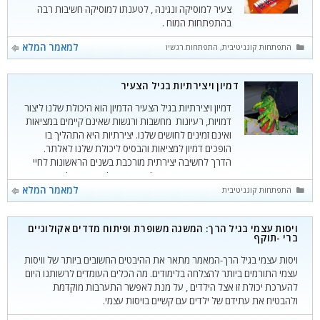
צעיר למוסיקה ונגינה , לטענתו למוסיקה חשיבות רבה
בהתפתחות המוח .
קטגוריות
למאמר המלא
התפתחות קוגניטיבית
,
התפתחות רגשית
,
featured
דמיון ויצירתיות בגיל הצעיר
דמיון ויצירתיות בגיל הצעיר הדמיון הוא היכולת שלנו ליצור
דמויות, רעיונות מחשבות ורגשות שאינם קיימים במציאות
ואינם זמינים לחושים שלנו. יצירתיות היא התהליך בו
הופכים דמיון למציאות והבסיס ליכולת שלנו לאלתר.
הדרך לחשיבה יצירתית מורכבת בשנים הראשונות לחיי
התינוק, המחשבות שלו מחוברות למציאות של מה שהוא
רואה, חש וממשש. פיאז'ה תיאר זאת כ"חשיבה סנסו-
קטגוריות
למאמר המלא
התפתחות קוגניטיבית
מוטורית"
ויסות עצמי בגיל הרך: המשגה משופרת ופיתוח מדדים אקולוגיים
ברי -תוקף
ויסות עצמי בגיל הרך-המאמר מתאר את ההיבטים החשובים ביותר של וויסות
עצמי התורמים ביותר להצלחה בלימודים. מה הכלים העומדים לרשותנו היום
להערכת יכולת זו אצל הילדים , על מנת לאפשר התערבות מוקדמת
ולהבטיח את עתידם של ילדים עם קשיים בויסות עצמי.