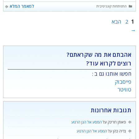
קטגוריות
למאמר המלא
התפתחות קוגניטיבית
עמוד
עמוד
1
2
הבא
→
אהבתם את מה שקראתם?
רוצים לקרוא עוד?
חפשו אותנו גם ב :
פייסבוק
טוויטר
תגובות אחרונות
פאתן חרינק
על
המסע אל הגן הרגוע
נדיה כהן
על
המסע אל הגן הרגוע