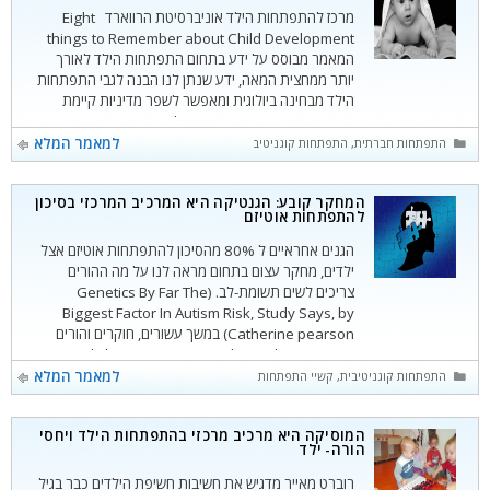
מרכז להתפתחות הילד אוניברסיטת הרווארד Eight
things to Remember about Child Development
המאמר מבוסס על ידע בתחום התפתחות הילד לאורך
יותר ממחצית המאה, ידע שנתן לנו הבנה לגבי התפתחות
הילד מבחינה ביולוגית ומאפשר לשפר מדיניות קיימת
ושיטות עבודה עכשוויות. 1. אפילו תינוקות ופעוטות
נפגעים כאשר הם שוהים בסביבה מתוחה משפחתית או
קטגוריות
למאמר המלא
התפתחות חברתית
,
התפתחות קוגניטיבית
,
התפתחות רגשית
טיפולית. חוויות כעובר
המחקר קובע: הגנטיקה היא המרכיב המרכזי בסיכון
להתפתחות אוטיזם
הגנים אחראיים ל 80% מהסיכון להתפתחות אוטיזם אצל
ילדים, מחקר עצום בתחום מראה לנו על מה ההורים
צריכים לשים תשומת-לב. (Genetics By Far The
Biggest Factor In Autism Risk, Study Says, by
Catherine pearson) במשך עשורים, חוקרים והורים
חיפשו רמזים לסיבות להתפתחות אוטיזם אצל ילדים,
שהיום משפיע על 1 מכל 59 ילדים שנולדים בארה"ב.
קטגוריות
למאמר המלא
התפתחות קוגניטיבית
,
קשיי התפתחות וחינוך מיוחד
המחקר
המוסיקה היא מרכיב מרכזי בהתפתחות הילד ויחסי
הורה- ילד
רוברט מאייר מדגיש את חשיבות חשיפת הילדים כבר בגיל