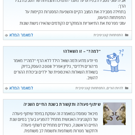
אביה עוזני מסבירה בפירוט על מעגלי התמיכה והצמיחה של הסביבה בגיל
הרך:
בתחילה מסבירה את המצב הקיים והשפעת המסגרות הקיימות על
התפתחות הפעוט,
עוזני מפרטת את התיאוריות והמחקרים הקודמים שהאירו גישות שונות
בהתפתחות החברתית.
ולבסוף מציגה את "הפדגוגיה של האהבה" כמודל להתפתחות ריגשית
קטגוריות
למאמר המלא
התפתחות קוגניטיבית
וחברתית בשנים הראשונות בחיי הפעוט, ע"י המשימות המעצבות אותו
והיכולות ובניית המיומנויות אשר מכינות אותו בהדרגה להתמודדות עם
"למה?" – זו השאלה!
קשרים ומיומנויות בסביבתו ובחברה.
מי יודע מדוע ולמה שואל הילד ללא הרף "למה"? מאמר
מ"הורים וילדים", גיליון אפריל 2008 העוסק בדיוק
בשאלת השאלות האינסופית של ילדים וביכולת ההורים
להשיב.
קטגוריות
למאמר המלא
להיות הורים
,
התפתחות קוגניטיבית
שיתוף פעולה ותקשורת בשנת החיים השניה
מיכאל טומסלו במאמרה זה עוסקת במימד שיתוף פעולה
של הקוגניציה האנושית מתחיל להפציע בערך בסיום שנת
החיים הראשונה, כשילדים מתחילים לשתף פעולה
ולתקשר מטרות משותפות ותשומת לב משותפת.