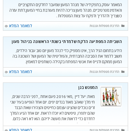
המאמר עוסק בתפקידיה של מנהל המעון שמעבר לחלקים התקציביים
והאדמינסטרטיביים. מנהל מעון צריכה להיות מעורבת בחיי המעון,לתת עזרה
כשצריך ולהדריך ולפקח על צוות המטפלות .
קטגוריות
למאמר המלא
הדרכת מטפלות וגננות
השביתה המפתיעה הלקח שלמדתי בשנתי הראשונה בניהול מעון
הידע בתחום הגיל הרך, אינו מספיק כדי לנהל מעון יום טוב עבור הילדים,
חשוב ללמוד את הסביבה החברתית, והפוליטית של המעון ושל השכונה בה
המעון ממוקם ולגייס את אנשי המפתח בקהילה כשותפים למאמץ.
קטגוריות
למאמר המלא
הדרכת מטפלות וגננות
המפגש בגן
מאת: יעל דיין ,מאי 2016 פעם אחת , לפני הרבה שנים,
חי מלך שאהב מאוד בגדים יפים. יום אחד הופיעו בעיר שני
זרים נוכלים שהציגו עצמם כחייטים והצהירו שאת הבגד
שהם יתפרו, טיפשים לא יוכלו לראות. יום אחד הגיע המלך
לחדרם כדי לראות את מעשה ידיהם. הוא לא ראה כלום.
אבל כדי שלא יחשבוהו לטיפש
קטגוריות
למאמר המלא
הדרכת מטפלות וגננות