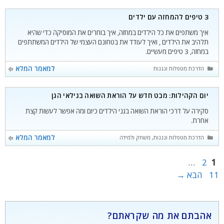
3 טיפים להמחזה עם ילדים
איך משתפים את כל הילדים במחזה, איך בוחרים את המוסיקה כדי שהיא
תלהיב את הילדים , ואיך לעודד את בטחונם העצמי של הילדים המשתתפים
במחזה, 3 טיפים מעשיים.
קטגוריות
למאמר המלא
הדרכת מטפלות וגננות
יום הקהילות: מבט חדש על הוראת השואה בגילאי הגן
סקירה על דרכי הוראת השואה בגני הילדים כיום ומה אפשר לעשות קצת
אחרת.
קטגוריות
למאמר המלא
הדרכת מטפלות וגננות
,
משחק ולמידה
עמוד
עמוד
עמוד
…
2
1
11
הבא
→
אהבתם את מה שקראתם?