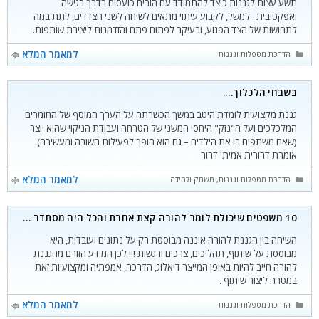
תשע עצות לגננות כיצד להתמודד עם הורים כועסים בדרך רגישה
ואפקטיבית . למשל, לקבוע עיתוי מתאים לשיחה לשני הצדדים, לתת במה
לתחושות של הצד הפגוע, ובעיקר לפתוח פתח והזדמנות ליצירת שותפות.
קטגוריות
למאמר המלא
הדרכת מטפלות וגננות
בשבחי הלכלוך….
גננת מקצועית לומדת היטב במשך הכשרתה על הערך המוסף של החומרים
המלכלכים ועל ה"נזק" היחסי המשני של הטרחה ועבודת הניקוי שהוא יוצר
(שאם משתפים בו את הילדים – גם הוא הופך לפעילות חשובה ומעשירה).
אומרת דרורית אמיתי דרור
קטגוריות
למאמר המלא
הדרכת מטפלות וגננות
,
משחק ולמידה
10 משפטים שיכולת לומר להורה קצת אחרת והכל היה מסתדר …
השיחה בין הגננת להורה איננה מבוססת רק על נתונים ועובדות, היא
מבוססת על שיתוף, תהליכים, צרכים ורגשות !!! לכן המידע הזורם מהגננת
להורה חייב להיות באופן המייצר דיאלוג, הדרכה, אמפתיה ומקצועיות זאת
במטרה ליצור שיתוף .
קטגוריות
למאמר המלא
הדרכת מטפלות וגננות