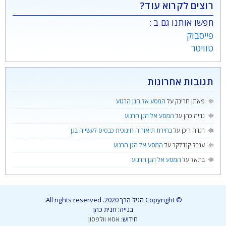
רוצים לקרוא עוד?
חפשו אותנו גם ב :
פייסבוק
טוויטר
תגובות אחרונות
פאתן חרינק
על
המסע אל הגן הרגוע
נדיה כהן
על
המסע אל הגן הרגוע
רגדה ריכן
על
בחירת תיאוריה חינוכית כבסיס לעשייה בגן
ענבל קנדלקר
על
המסע אל הגן הרגוע
בתאל
על
המסע אל הגן הרגוע
© Copyright הגיל הרך 2020. All rights reserved.
בנייה: חנית כהן
חידוש:
אסא וולפסון