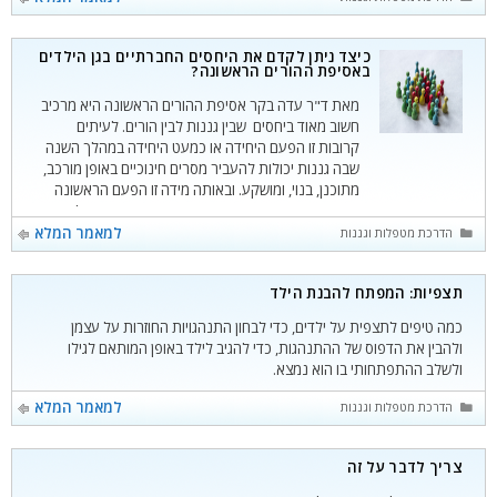
כיצד ניתן לקדם את היחסים החברתיים בגן הילדים
באסיפת ההורים הראשונה?
מאת ד"ר עדה בקר אסיפת ההורים הראשונה היא מרכיב
חשוב מאוד ביחסים שבין גננות לבין הורים. לעיתים
קרובות זו הפעם היחידה או כמעט היחידה במהלך השנה
שבה גננות יכולות להעביר מסרים חינוכיים באופן מורכב,
מתוכנן, בנוי, ומושקע. ובאותה מידה זו הפעם הראשונה
שהורים פוגשים את משנתה החינוכית-חברתית של הגננת
ויכולים להפיק ממנה תועלת רבה. ברוב
קטגוריות
למאמר המלא
הדרכת מטפלות וגננות
תצפיות: המפתח להבנת הילד
כמה טיפים לתצפית על ילדים, כדי לבחון התנהגויות החוזרות על עצמן
ולהבין את הדפוס של ההתנהגות, כדי להגיב לילד באופן המותאם לגילו
ולשלב ההתפתחותי בו הוא נמצא.
קטגוריות
למאמר המלא
הדרכת מטפלות וגננות
צריך לדבר על זה