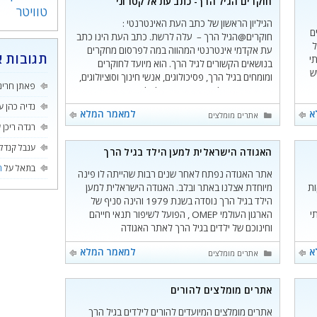
חוקרים הגיל הרך- כתב עת אלקטרוני
טוויטר
הגיליון הראשון של כתב העת האינטרנטי :
ם
חוקרים@הגיל הרך – עלה לרשת. כתב העת הינו כתב
ל
עת אקדמי אינטרנטי המהווה במה לפרסום מחקרים
תגובות א
י
בנושאים הקשורים לגיל הרך. הוא מיועד לחוקרים
ש
ומומחים בגיל הרך, פסיכולוגים, אנשי חינוך וסוציולוגים,
פאתן חרינ
מפקחים ומנהלי מערכות חינוך לגיל הרך, גננות
ך
ומתכשרים להוראה ולכול הנוצרים בליבם אהבה לילד
נדיה כהן
ע
א
למאמר המלא
קטגוריות
רים מומלצים
אתרים מומלצים
הרך. ניתן
רגדה ריכן
ע
ענבל קנדל
האגודה הישראלית למען הילד בגיל הרך
בתאל
על
ה
אתר האגודה נפתח לאחר שנים רבות שהייתה לו פינה
ות
מיוחדת אצלנו באתר ובלב. האגודה הישראלית למען
הילד בגיל הרך נוסדה בשנת 1979 והינה סניף של
קות השוהים ב- 22 בתי
הארגון העולמי OMEP , הפועל לשיפור תנאי חייהם
וחינוכם של ילדים בגיל הרך לאתר האגודה
א
למאמר המלא
קטגוריות
אתרים מומלצים
אתרים מומלצים להורים
אתרים מומלצים המיועדים להורים לילדים בגיל הרך