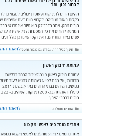
בחיפוש אחר גן ילדים? האתר שיעזור לכם
לבחור נכון יותר
מהיום הורים לתינוקות ופעוטות יכולים למצוא גן ילדי
בקלות באזור מגוריהם ולקרוא חוות דעת אמיתיות ש
הורים מהגן. אתר בדרך לגן הוא מיזם אינטרנטי חברת
הממפה להורים את כל המסגרות לגילאי לידה עד ש
שנים באזור מגוריהם. האינדקס המעודכן כולל גנים
ומשפחתונים פרטיים, מעונות יום וגני עירייה ומסתמ
על שיתוף מידע בין הורים מכל חלקי
למאמר המל
קטגוריות
חינוך בגיל הרך
,
עבודה עם גננות ומטפלות בגיל הרך
,
את
עמותת חיבוק ראשון
עמותת חיבוק ראשון פונה לציבור הרחב בבקשת
תרומות , על מנת לסייע לעמותה להגיע לעוד תינוק
נטושים השוהים בבתי החולים בארץ. בשנת 2011
טיפלה העמותה בכ- 200 תינו
חולים ברחבי הארץ.
למאמר המל
קטגוריות
אתרים מומלצים
אתרים מומלצים לאנשי מקצוע
אתרים ומאגרי מידע מומלצים לאנשי מקצוע בנושא