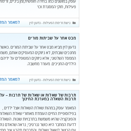
עוסק במושגים כמו: בחירה חופשית,זמן ביניים, זרימת
פעילות, חוקי המסגרת וכו'
למאמר המל
קטגוריות
גישת זרימת הפעילות - גדעון לוין
מבט אחר על שביתות מורים
גדעון לוין מביא מבט אחר על שביתת המורים .כאשר
מחנכים שובתים, לא ניזוקים המעסיקים אותם, משמ
הממסד השלטוני, אלא ניזוקים המטופלים על ידיהם 
הילדים-החניכים. מעורר מחשבה.
למאמר המל
קטגוריות
גישת זרימת הפעילות - גדעון לוין
תרבות של שאלות או שאלות של תרבות – על
תרבות השאלה במערכת החינוך
המאמר עוסק במהות שאלת השאלות אצל ילדים ,
בפילוסופיית החיים העומדת מאחורי שאלת השאלות
והפונקציה שהיא משמשת בתרבויות שונות. השאלה
לדעת המחבר היא כושר גנרטיבי, נראה שהאדם נול
עם הכושר לשאול שאלות, והתרבות תקבע איך מתי