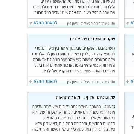
הפעילות הוא גן ילדים דמוקרטי, המאפשר לילדים
ולילדות לחוות את הדמוקרטיה בשגרת החיים ולהפנים
את ערכיה בגיל צעיר. הם אלה שיגנו עליה בגיל מבוגר.
א
למאמר המלא
קטגוריות
גישת זרימת הפעילות - גדעון לוין
שקרים ושקרים של ילדים
קושי בהבנת השקרים נובע מן הקשר בין סיפורים, פרי
ע
ההמצאה והדמיון, לבין השקרים. טוען גדעון לוין אלה וגם
–
אלה מתארים מציאות כפי שהמספֵר רוצה לתאר אותה
ולאו דווקא כפי שהיא באמת או כפי שהיא נראית בעיני
אחרים.המאמר עוסק בשקרים ושקרים של ילדים.
א
למאמר המלא
קטגוריות
גישת זרימת הפעילות - גדעון לוין
שלום כיתה אל'ף … ולא להתראות
גדעון לוין במאמרו מעלה כמה נקודות שיש לתת עליהם
את הדעת כשהילדים עולים לכיתה א', שכן זהו שינוי לא
,
רק גאוגרפי, אלה בתכני הלימוד, צורת ההוראה,
הדמויות החדשות, והסביבה החינוכית ,לא עוד גן אלא
ד
כיתה. גדעון לוין נותן כמה כללים של תעשה ואל תעשה.