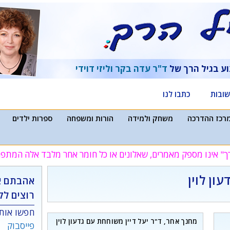
וע בגיל הרך של
ד"ר עדה בקר
וליזי דוידי
ובות
כתבו לנו
רכז ההדרכה
משחק ולמידה
הורות ומשפחה
ספרות ילדים
ך" אינו מספק מאמרים, שאלונים או כל חומר אחר מלבד אלה המת
ון לוין
אהבתם א
רוצים לק
חפשו אותנ
מחנך אחר, ד"ר יעל דיין משוחחת עם גדעון לוין
פייסבוק