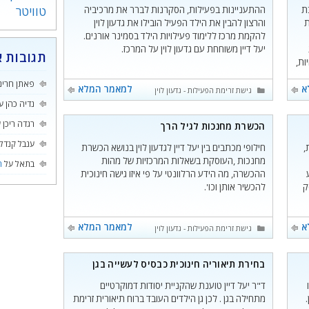
ת
ההתעניינות בפעילות, הסקרנות לברר את מרכיביה
טוויטר
ת
והרצון להבין את הילד הפעיל הובילו את גדעון לוין
להקמת מרכז ללימוד פעילויות הילד בסמינר אורנים.
יעל דיין משוחחת עם גדעון לוין על המרכז.
תגובות א
ות,
פאתן חרינ
א
למאמר המלא
קטגוריות
גישת זרימת הפעילות - גדעון לוין
נדיה כהן
ע
רגדה ריכן
ע
הכשרת מחנכות לגיל הרך
ענבל קנדל
,
חילופי מכתבים בין יעל דיין לגדעון לוין בנושא הכשרת
מחנכות ,העוסקת בשאלות המרכזיות של מהות
בתאל
על
ה
ההכשרה, מה הידע הרלוונטי על פי איזו גישה חינוכית
ק
להכשיר אותן וכו'.
א
למאמר המלא
קטגוריות
גישת זרימת הפעילות - גדעון לוין
בחירת תיאוריה חינוכית כבסיס לעשייה בגן
ד"ר יעל דיין טוענת שהקניית יסודות דמוקרטיים
מתחילה בגן . לכן גן הילדים העובד ברוח תיאורית זרימת