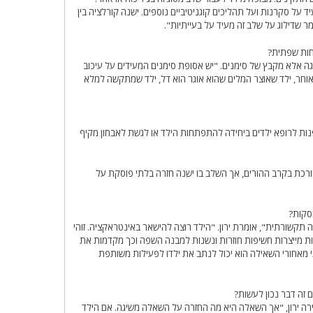
 על סקרנות ועל תהליכים קוגניטיביים נוספים. ישנה קורלציה בין
 שדילוג על שלב זה מעיד על בעייתיות".
חות שפתית?
דאגה אלא מקבץ של סימנים. "יש אסופת סימנים המעידים על עיכוב
חר, ילד שאוצר המלים שהוא אוגר הוא דל, ילד שמתקשה למלא
לפנות לרופא ילדים ביחידה להתפתחות הילד או לגשת לאבחון מקיף
רכת בקרב ההורים, אך השלב בו ישנה חזרה בלתי פוסקת על
סקות?
תקשורתית", אומרת ירון. "הילד רוצה להישאר באינטראקציה. זוהי
ת מייצרות חשיפות חוזרות ונשנות למבנה השפה וכך מקדמות את
מאחורי השאילה הוא יכול לנתב את ילדו לפעילות משותפת
 זה דבר נכון לעשות?
ה ירון, "אך השאלה היא מה החזרה על השאלה משיגה. אם הילד