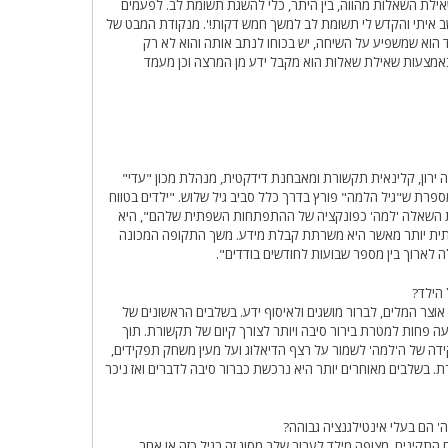
 שאילת השאלות מהווה, בין היתר, כלי להשגת תשומת לב. לפעמים
שב איתי והקדש לי תשומת לב למשך חמש דקות!'. מנקודת המבט של
לד הוא שמשפיע על השיחה, יש בכוחו לנתב אותה והוא לא רק
אמצעות שאילת שאלות הוא מקבל ידע מן המרצה וכן מעמד
ה ירון, קלינאית תקשורת ומאבחנת דידקטית, מנהלת מכון "עדי"
פרת ש"גיל הלמה" פורץ בדרך כלל סביב גיל שלוש. "ילדים בטווח
את השאלה 'למה' כפונקציה של ההתפתחות השפתית שלהם", היא
ת יותר מאשר היא משרתת קבלת מידע. משך התקופה המכונה
ה לארוך בין מספר שבועות לחודשים בודדים".
הילד?
וצר המלים, לברור מושגים ולאיסוף ידע. בשלבים הראשונים של
ה פחות למטרת בירור סיבה ויותר לצורך קיום של תקשורת. תוך
ה של ה'למה' לשמור על רצף הדיאלוג ועל מעין משחק תפקידים,
 בשלבים מאוחרים יותר היא נרכשת כברור סיבה לדברים ואז ניכר
 הם בעלי אינטילגנציה גבוהה?
 התקינים. מצופה מילד לעבור שלב מסוג זה בגיל כזה או אחר.