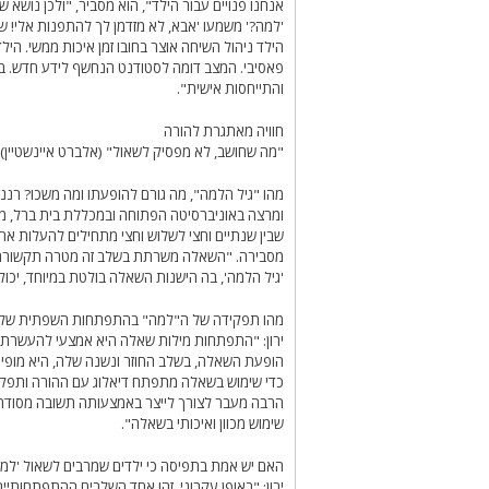
אנחנו פנויים עבור הילד", הוא מסביר, "ולכן נושא
'למה?' משמעו 'אבא, לא מזדמן לך להתפנות אלי! 
הילד ניהול השיחה אוצר בחובו זמן איכות ממשי. הי
פאסיבי. המצב דומה לסטודנט הנחשף לידע חדש. ב
והתייחסות אישית".
חוויה מאתגרת להורה
"מה שחושב, לא מפסיק לשאול" (אלברט איינשטיין)
מהו "גיל הלמה", מה גורם להופעתו ומה משכו? רננ
ומרצה באוניברסיטה הפתוחה ובמכללת בית ברל, מס
שבין שנתיים וחצי לשלוש וחצי מתחילים להעלות 
מסבירה. "השאלה משרתת בשלב זה מטרה תקשורתי
'גיל הלמה', בה הישנות השאלה בולטת במיוחד, יכול
מהו תפקידה של ה"למה" בהתפתחות השפתית של 
ירון: "התפתחות מילות שאלה היא אמצעי להעשרת א
הופעת השאלה, בשלב החוזר ונשנה שלה, היא מופיע
כדי שימוש בשאלה מתפתח דיאלוג עם ההורה ותפקיד
הרבה מעבר לצורך לייצר באמצעותה תשובה מסודרת.
שימוש מכוון ואיכותי בשאלה".
האם יש אמת בתפיסה כי ילדים שמרבים לשאול 'למה'
ירון: "באופן עקרוני, זהו אחד השלבים ההתפתחותיים