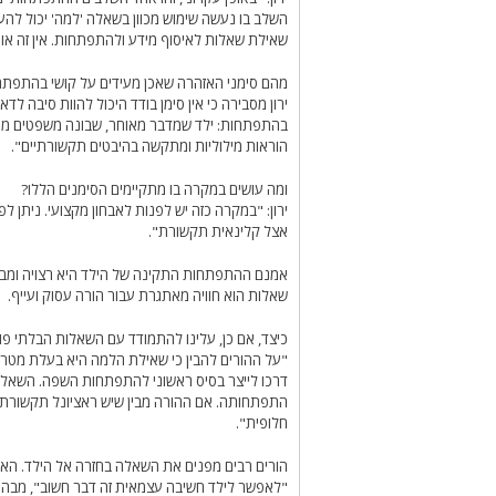
השלב בו נעשה שימוש מכוון בשאלה 'למה' יכול להעיד
שאילת שאלות לאיסוף מידע ולהתפתחות. אין זה אומר
מהם סימני האזהרה שאכן מעידים על קושי בהתפת
ירון מסבירה כי אין סימן בודד היכול להוות סיבה ל
בהתפתחות: ילד שמדבר מאוחר, שבונה משפטים מאו
הוראות מילוליות ומתקשה בהיבטים תקשורתיים".
ומה עושים במקרה בו מתקיימים הסימנים הללו?
ירון: "במקרה כזה יש לפנות לאבחון מקצועי. ניתן 
אצל קלינאית תקשורת".
אמנם ההתפתחות התקינה של הילד היא רצויה ומבו
שאלות הוא חוויה מאתגרת עבור הורה עסוק ועייף.
כיצד, אם כן, עלינו להתמודד עם השאלות הבלתי פו
"על ההורים להבין כי שאילת הלמה היא בעלת מטרה 
דרכו לייצר בסיס ראשוני להתפתחות השפה. השאלו
התפתחותה. אם ההורה מבין שיש ראציונל תקשורתי 
חלופית".
הורים רבים מפנים את השאלה בחזרה אל הילד. האם
"לאפשר לילד חשיבה עצמאית זה דבר חשוב", מבהיר