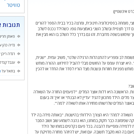
טוויטר
רט אינשטיין)
וצי, מומחה בפסיכולוגיה חינוכית, ומרצה בכיר בבית הספר להורים
תגובות א
ם דרך תצפית ובשלב השני באמצעות גופו. כשהילד נכנס לשלב
ך שימוש בשפה מדוברת. זהו גם בדרך כלל השלב בו הוא מבין את
פאתן חרינ
נדיה כהן
ע
רגדה ריכן
ע
 תשומת לב ומפריע להתנהלות הרגילה שלנו", משיב עמית. "שנית,
ענבל קנדל
 היא יוצרת עומס על החושים מבלי להוביל לחידוש. ההורה מותש
ותש מפניות חוזרות ונשנות מצד הוריו לסדר את החדר או להכין
בתאל
על
ה
וב?
ות. הראשונה היא דלות אוצר המלים. "לפעמים החזרה על השאלה
מלים. הילד מתכוון להגיד 'עדיין לא הבנתי' או 'איך זה בעצם
 באוצר המלים שלרשותו מחזירה אותו לשאלה 'למה'".
השאלה 'למה?' היא הצורך הילדותי בהישנות. "באותה מידה בה ילד
שפזמונה כבר חקוק במוחנו, הוא נהנה לשמוע שוב ושוב הסבר
ת ללמידה ומסייעת להבנה. בכל פעם נקלטים במוחו של הילד
עם בה הוא מקבל תשובה. עם זאת, יש להיזהר מחזרה מדויקת על