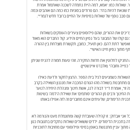
ר. שאלות כמו: 'אמא, למה היית נחמדה לשכנה שאתמול אמרת
ונאת להיות בה?'. הם טרודים בסוגיות כמו כמה הם אוהבים וכמה
סבב נוסף של שאלות בסיסיות על החיים ברובד חדש לגמרי".
צריכים את ההורים, שהם פילוסופים צעירים העוסקים בשאלות
גם קולו של המבוגר בעל נסיון החיים והידע. קול החברים הוא מאוד
אפשר לתת להם. כאן תועיל, כמובן, תקשורת מוצלחת בין ההורה
תוך נסיון חיינו האישי".
חניקו לחלוטין את חדוות החקירה. זוהי טעות חמורה להניח שניתן
ייה וחובה" (אלברט איינשטיין)
שאלות כשמגיעים לגיל בית הספר. הרצון לחקור ולדעת כאילו
לם מתחבטת בשאלה מהו הגורם המכבה את מנגנון השאילה בקרב
זו", אומרת ד"ר דבורה לנג, אשת חינוך ומנהלת היחידה לנוער
החינוך ורבים מן ההורים 'סותמים' את שאילת ה'למה' בשיטות
נית הלימודים, שלעיתים אינם מחוברים זה לזה אפילו באותו
בל אני אבדוק'. זו קהילה שעובדת קשה ומתוגמלת מעט והנורמה לא
בתכנית הלימודים. ילדים ששואלים שאלות נתקלים בתגובות כגון
עה מתוך עניין מתנגשת באופן בסיסי ופילוסופי עם מחויבות לתוכניות