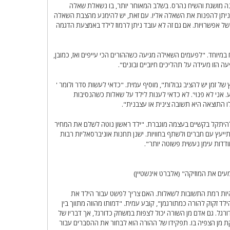
נה מושגת והשיח נהרס. בשלב המאוחר יותר, בו נשאלת שאלה
ז ניתן להפנות את השאלה אליו. עם זאת, יש להימנע מהצבת השאלה
של אפשרויות. אם גם זה לא עובד ניתן לרמוז לילד באמצעת הדגמה
במיוחד. "לפעמים השאילה מגיעה כשההורים הכי עייפים ואז, כמובן,
עה הזו מעידה על תהליכים חיוביים ובונים".
 זמן יש להציב גבולות", מוסיף עמית. "כדאי לעשות סדר ולומר '
ע. אני לא פנוי'. לא כדאי לענות לילד על שאלות כשהנסיבות
 התוצאה היא תשובה צינית או עצבנית".
 להיתקל בקשיים בעצמה מוגברת. "ילד ראשון נוטה לשלם את המחיר
תייעץ עם חברים ולשתף בחוויות. ישנן תחנות אוניברסאליות רבות
דדות עימן נעשית פשוטה יותר".
ים את המוזיקה" (אלברט אינשטיין)
יות רמת התשובות לשאלות. האם צריך לפשט עבור הילד את
 זקוק להורה כמתורגמן", קובע עמית. "דמותו מהווה מתווך בין
רגל. גם אדם מן השורה יכול לצפות במשחק כדורגל, אך דבריו של
ן הצפיה בו. תפקידו של ההורה הוא לבחור את ההסברים עבור