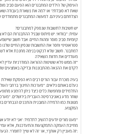
העיסוק של הילדים המתבגרים הוא הפעם סביב מוס
שאת לא סובלת?' או 'למה את נשארת בעבודה שאת ש
הצלחתם בעיניהם. למעשה המתבגרים מתמודדים עם 
יש חשיבות לתשובות שנספק למתבגרים?
עמית: "בוודאי. יש מיתוס שבגיל ההתבגרות הם לא 
קיומיות סביב מוסר ומהות החיים. אבל חשוב שיישמע 
סטראוטיפי וחסר את התשובות שנסיון החיים שלנו מ
למתבגר. חשוב שלא לנקוט בנימה מחנכת אלא לשתף מ
מעודדים את חדוות השאילה
"זה ממש פלא ששיטות ההוראה המודרניות עדיין לא ה
לקדם את ההנאה מהתבוננות ובדיקה באמצעים של כפ
בעיה מוכרת עבור הורים רבים היא הפסקת שאילת ה
נעלם באותם גילאים. "מערכות החינוך ברחבי העו
התלמידים ומחפשת כלים כיצד ניתן להימנע מתופעה 
שוחר מדע באוניברסיטה העברית בירושלים. "מערכת 
מגוונות כמו הלמידה המובנית והתכנים הנבחרים בתכ
המקצוע.
"מעט מורים יודעים להשיב לתלמיד: 'אני לא יודע א
מחייבת העמקה התמקצעות והתעדכנות, אלא עמידה 
:'זה מעניין רק אותך!', או ' זה לא שייך לחומר!'. הנ