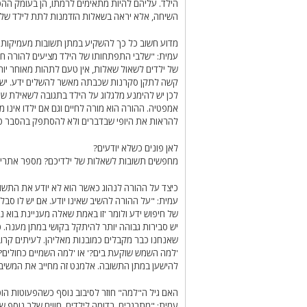
הילד. עליהם להיות מתאימים לרמתו, הן בעומק הה
השיחה, אלא יראה בשאלות הזדמנות לתת לילד שלו י
מדוע חשוב כל כך להשקיע במתן תשובות מעמיקות 
עמית: "שלבי התפתחותו של הילד מציעים להורה חלו
של ילדים לשאול שאלות, אין טעם לתהות מאוחר יות
קשה לתקן סקרנות שכבתה מאשר להשלים ידע. יש לנו
לכן יש להימנע מלגלוג על הילד בתגובה לשאילת ש
אמפטיה. ההורה הוא מורה לחיים וגם אם ילדו אינו
להראות את היופי שבדברים ולא להסתפק בהסבר טכנ
לאן פונים כשלא יודעים?
מחפשים תשובות לשאלות של ילדיכם? מספר אתרים 
כיצד על ההורה לנהוג כאשר הוא לא יודע את התשו
עמית: "על ההורה להשיב שאינו יודע. אם יש לו סב
של חיפוש ידע ולומר 'זו באמת שאלה מעניינת בוא נ
יש סבירות גבוהה יותר להיתקל בקושי במתן מענה. כ
שאנחנו כבר מקבלים כמובנות מאליהן. לעיתים קרוב
'למה השמש שוקעת בים?' או 'למה השמיים כחולים?
להישען במתן התשובה. אלמנט זה מחייב את המשיב 
האם גיל ה"למה" חוזר לסיבוב נוסף כשהפעוטות הו
עמית: "מתבגרים, בדומה לילדים, חווים שלב נוסף