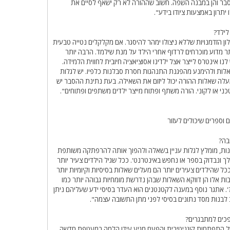
סבר והן במבנה השפה. חשוב שההורה לא רק ישאף לסיים את
תרון באמצעות ציודו בידע".
לילד?
ן הזדמנויות שללא ניצולו ימהר להיסגר. אם מקלקלים נטייה טבעית
ר מדוע מוכרחים לרדוף אחרי הילד על מנת שילמד. הרבה יותר
 אינטרס לייצר אצל ילדינו אסוציאציה חיובית לחווית הלמידה.
אלות ולהימנע מהפגנת התנהגות חסרת סבלנות כלפיו. יש לגלות
 מעלה שאלות ההורה יכול ליזום את השאילה. בעת נתינת ההסבר יש
י או לקוני. הורה משתף ופתוח מייצר ילדים משתפים ופתוחים".
וספרים שיכולים לעזור
בה?
לנות, מומלץ לגלות עניין בשאלה ולהפוך אותה להרפתקה משותפת
לך ונבדוק בספר או נחפש באינטרנט'. ככל שגיל הילדים צעיר יותר
כל שהילדים צעירים יותר הם מעלים שאלות בסיסיות וקיומיות יותר
ות אלו הן דווקא השאלות שבהן נדרשת מומחיות גבוהה יותר כמו
'. אתגר נוסף במענה לקטנטנים הוא העדר בסיסי ידע שעליהם ניתן
לבנות מסד נתונים בסיסי לפני מתן התשובה עצמה".
פכים למתבגרים?
 של התפתחות קוגניטיבית והפעם מגיע עידן הלמה במעטפת חדשה.