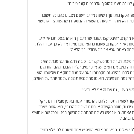
גוונה מעט ולהוסיף אלמנטים קוגניטיבים".
ל הסקרנות תוך חשיפת מידע. "ישנם מצבים בהם כל תשובה
", הוא אומר. "לפעמים השאלה הנוספת משמעותה: 'וואו נושא
 מוקדם. "היבט קצת שונה של העניין הוא התבססותנו על ידע
על ידע קודם, שעבורנו הוא מובן מאליו אך לא כך עבור הילד.
! למה באמת אבא צריך לעבוד?' וכך הלאה".
סיבתיות. "ילד מחפש קשר בין סיבה לתוצאה על מנת להשיג
ווה כאב, אם הוא צועק אז כועסים עליו. ההבנה מהם הגורמים
ום להם. בהיבט זה סקרנותו באה על מנת לחזק את שליטתו. הוא
דה? למה חולמים?'. הוא מנסה לגבש תמונה שלמה יותר של העולם,
מעניין, גם את זה אני לא יודע!"'
קור לשאלה תסייע להם להתמודד עמה באופן מוצלח יותר. "קל
דנוד, חוסר הקשבה או סתם בשביל להרגיז", הוא אומר. "אבל
ות עצמה. הוא נפגש בעולם המתחיל להחשף בפניו וככל שהוא חושף
ה בהם".
ת שאלות. מניע נוסף הוא החיפוש אחר תשומת לב. "לא תמיד