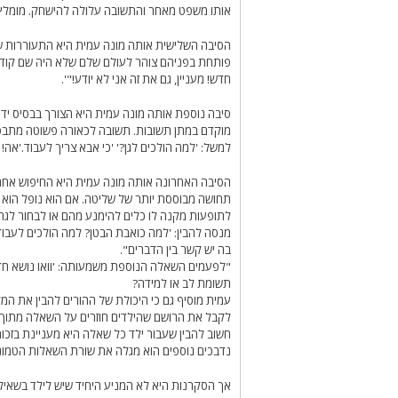
אותו משפט מאחר והתשובה עלולה להישחק. מומלץ ל
הסיבה השלישית אותה מונה עמית היא התעוררות ש
פותחת בפניהם צוהר לעולם שלם שלא היה שם קודם
חדש! מעניין, גם את זה אני לא יודע!"'.
סיבה נוספת אותה מונה עמית היא הצורך בבסיס ידע
מוקדם במתן תשובות. תשובה לכאורה פשוטה מתבססת 
למשל: 'למה הולכים לגן?' 'כי אבא צריך לעבוד.'אה
הסיבה האחרונה אותה מונה עמית היא החיפוש אחר 
תחושה מבוססת יותר של שליטה. אם הוא נופל הוא ח
לתופעות מקנה לו כלים להימנע מהם או לבחור לגר
מנסה להבין: 'למה כואבת הבטן? למה הולכים לעבו
בה יש קשר בין הדברים".
"לפעמים השאלה הנוספת משמעותה: 'וואו נושא חדש! 
תשומת לב או למידה?
עמית מוסיף גם כי היכולת של ההורים להבין את המ
לקבל את הרושם שהילדים חוזרים על השאלה מתוך ני
חשוב להבין שעבור ילד כל שאלה היא מעניינת בזכ
נדבכים נוספים הוא מגלה את שורת השאלות הטמונ
אך הסקרנות היא לא המניע היחיד שיש לילד בשאיל