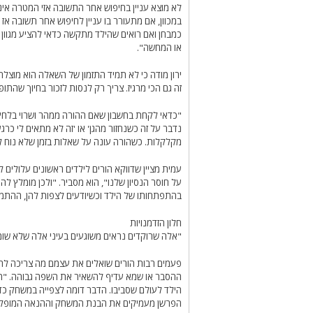
לא מוצא עניין בחיפוש אחר התשובה אזי המטרה אי
במכוון, אם מתעורר בו עניין לחיפוש אחר תשובה א
כמבחן ואם רואים שהילד מתקשה כדאי להציע מגוון 
או המחשה".
ירון מודה כי לא תמיד התזמון של השאלה הוא מוצלח 
זה גם הכי מרגיז. צריך רק לנסות לזכור בחיוך שהתופ
"כדאי לקחת בחשבון שאם ההורה ממהר ושרוי בלחץ של
נדבר על זה כשנחזור מהגן' או 'זה לא מתאים לי כרג
מקלקלות. כשהורה עונה על שאלות בזמן שלא נוח לו
עמית מציין שדווקא הורים לילדים ראשונים עלולים
על חוסר הנסיון שלנו", הוא מסביר. "ולכן מומלץ לה
בהתפתחותו של הילד וכשיודעים לצפות להן, ההתמו
חלון הזדמנויות
"אלה שרוקדים נראים משוגעים בעיני אלה שלא שומע
פעמים רבות הורים שואלים את עצמם מה צריכה לה
ההסבר או שמא עדיף להשאיר את השפה גבוהה. "הילד
הילד לעולם שסביבו. הדבר דומה לצפייה במשחק כדו
הפרשן מעמיקים את הבנת המשחק וההנאה המופקת מ