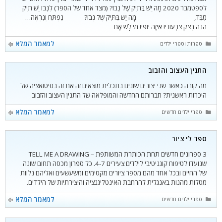
לספטמבר 2020 מָה יֵשׁ בַּתִּיק שֶׁל נְבוֹ? (מצד אחד של הספר) לִנְבוֹ יֵשׁ תִּיק
מִבַּד, מָה יֵשׁ בַּתִּיק שֶׁל נְבוֹ? נִפְתַּח וְנִרְאֶה…
הִנֵּה בָּצֵק צִבְעוֹנִי! אֵיזֶה יוֹפִי! מִי לָשׁ אֶת
קטגוריות
למאמר המלא
ספרות וספרי ילדים
התנין העצוב והזבוב
מה קורה כאשר שני יצורים שונים בתכלית מוצאים זה את זה בסיטואציה של
היכרות ראשנית? חברותם החדשה והמופלאה של התנין העצוב והזבוב
קטגוריות
למאמר המלא
ספרי ילדים חדשים
ספר לי ציור
3 ספרונים חדשים תחת הכותרת המשותפת – TELL ME A DRAWING
שנועדו לטיפוח קוגניטיבי לילדים צעירים 4-7. כל ספרון מכסה תחום שונה
של החיים ובכל אחד מהם מספר ציורים מקסימים ומשעשעים ואליהם נלוות
מטלות מהנות באנגלית להרחבת האינטליגנציה והיצירתיות של הילדים.
קטגוריות
למאמר המלא
ספרי ילדים חדשים