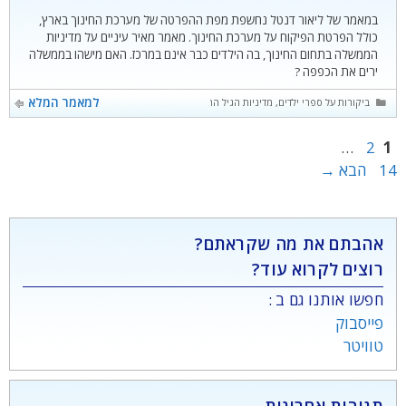
במאמר של ליאור דנטל נחשפת מפת ההפרטה של מערכת החינוך בארץ,
כולל הפרטת הפיקוח על מערכת החינוך. מאמר מאיר עיניים על מדיניות
הממשלה בתחום החינוך, בה הילדים כבר אינם במרכז. האם מישהו בממשלה
ירים את הכפפה ?
קטגוריות
למאמר המלא
ביקורות על ספרי ילדים
,
מדיניות הגיל הרך
עמוד
עמוד
עמוד
…
2
1
14
הבא
→
אהבתם את מה שקראתם?
רוצים לקרוא עוד?
חפשו אותנו גם ב :
פייסבוק
טוויטר
תגובות אחרונות