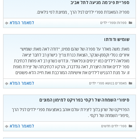
ספריית פיג'מה מגיעה לתל אביב
ספריה המאגדת ספרי ילדים לגיל הרך , ממיונת לפי גילאים.
קטגוריות
למאמר המלא
ספרות וספרי ילדים
שומיש ודודתו
מאת: משה מאלר על ספרה של שהם סמיט, "דודה לאה מאת: שומיש"
איורים: נטלי וקסמן-שנקר, הוצאת כנרת צריך כישרון רב לחבר יציאה
מופלאה לילדים כמו "ניסים ונפלאות". ונדרש כשרון רב לא פחות לכתיבת
ספר ילדים אודות היוצרת, לאה גולדברג, והרקע לכתיבתה של יצירת מופת
זו. על מנת להנגיש לילדים את אישיותה המורכבת ואת חייה הלא-פשוטים
קטגוריות
למאמר המלא
מאמרים בנושא ספרי ילדים
סיפורי השמחה של רקסי בפרויקט למימון המונים
הפרוייקט של שרון בלוך ליצירת עולם אוהב באמצעות ספרי ילדים לגיל הרך
,סיפורי השמחה של רקסי .
קטגוריות
למאמר המלא
ספרי ילדים חדשים