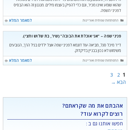
שהוא שומע ואינו מכיר, וגם כדי להפיק בעצמו מילים. מנגנון זה הוא הבסיס
לפניני השפה.
קטגוריות
למאמר המלא
התפתחות שפתית ואוריינות
פניני שפה – "אני אוכלת את הבובה" (שיר, בת שלוש וחצי).
ד"ר מיכל סגל, מביאה עוד דוגמא לפניני שפה אצל ילדים בגיל הרך, הנובעים
משימוש לא נכון בבניין בדיקדוק.
קטגוריות
למאמר המלא
התפתחות שפתית ואוריינות
עמוד
עמוד
עמוד
3
2
1
הבא
→
אהבתם את מה שקראתם?
רוצים לקרוא עוד?
חפשו אותנו גם ב :