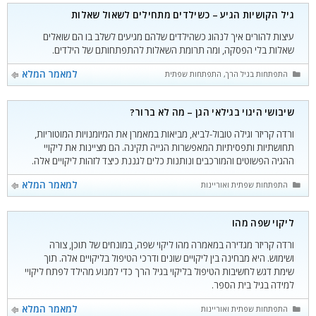
גיל הקושיות הגיע – כשילדים מתחילים לשאול שאלות
עיצות להורים איך לנהוג כשהילדים שלהם מגיעים לשלב בו הם שואלים
שאלות בלי הפסקה, ומה תרומת השאלות להתפתחותם של הילדים.
קטגוריות
למאמר המלא
התפתחות בגיל הרך
,
התפתחות שפתית ואוריינות
שיבושי היגוי בגילאי הגן – מה לא ברור?
ורדה קריזר וגילה טובול-לביא, מביאות במאמרן את המיומנויות המוטוריות,
תחושתיות ותפסיתיות המאפשרות הגייה תקינה. הם מציינות את ליקויי
ההגיה הפשוטים והמורכבים ונותנות כלים לגננת כיצד לזהות ליקויים אלה.
קטגוריות
למאמר המלא
התפתחות שפתית ואוריינות
ליקוי שפה מהו
ורדה קריזר מגדירה במאמרה מהו ליקוי שפה, במונחים של תוכן, צורה
ושימוש. היא מבחינה בין ליקויים שונים ודרכי הטיפול בליקויים אלה. תוך
שימת דגש לחשיבות הטיפול בליקוי בגיל הרך כדי למנוע מהילד לפתח ליקויי
למידה בגיל בית הספר.
קטגוריות
למאמר המלא
התפתחות שפתית ואוריינות