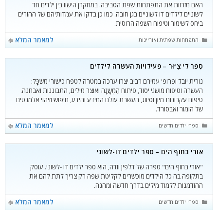
האם מזרזות את התפתחות שפת הסביבה. במחקרן הישוו בין ילדים חד
לשוניים לילדים דו לשוניים בגן חובה. כמו כן בדקו את עמדותיהם של ההורים
ביחס לשימור וטיפוח השפה הרוסית.
קטגוריות
למאמר המלא
התפתחות שפתית ואוריינות
סַפֵּר לי צִיּוּר – פעילויות העשרה לילדים
נורית יובל ופרופ' עמירם רביב יצרו ערכה במטרה לטפח כישורי משְכָּל:
העשרה וטיפוח מושגי יסוד, פיתוח הַמְשָגָה ואוצר מילים, התבוננות ואבחנה.
טיפוח עקרונות מיון וסיווג, העשרת עולם המידע והידע, חיפוש וזיהוי אלמנטים
של הומור ואבסורד.
קטגוריות
למאמר המלא
ספרי ילדים חדשים
אורי בחוף הים – ספר ילדים דו-לשוני
"אורי בחוף הים" ספרה של דלפין וודה, הוא ספר ילדים דו -לשוני. עוסק
בתקופה בה כל הילדים מוכשרים לקליטת שפה רק צריך לתת להם את
ההזדמנות ללמוד מילים בדרך חדשה ומהנה.
קטגוריות
למאמר המלא
ספרי ילדים חדשים